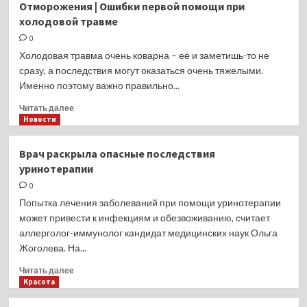
Отморожения | Ошибки первой помощи при
«Союз
холодовой травме
МС-24»
с
0
международным
Холодовая травма очень коварна – её и заметишь-то не
экипажем
сразу, а последствия могут оказаться очень тяжелыми.
отстыковался
Именно поэтому важно правильно...
от
МКС
Прочитать
Читать далее
больше
Новости
о
Отморожения
Врач раскрыла опасные последствия
|
уринотерапии
Ошибки
первой
0
помощи
Попытка лечения заболеваний при помощи уринотерапии
при
может привести к инфекциям и обезвоживанию, считает
холодовой
аллерголог-иммунолог кандидат медицинских наук Ольга
травме
Жоголева. На...
Прочитать
Читать далее
больше
Красота
о