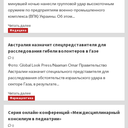
субботу
минувшей ночью нанесли групповой удар высокоточным
оружием по предприятиям военно-промышленного
комплекса (ВПК) Украины. Об этом...
Прочитать
Читать далее
больше
Медицина
о
ВС
Австралия назначит спецпредставителя для
России
расследования гибели волонтеров в Газе
нанесли
групповой
0
удар
Фото: Global Look Press/Naaman Omar Правительство
по
Австралии назначит специального представителя для
предприятиям
расследования обстоятельств израильского удара в
ВПК
секторе Газа, в результате...
Украины
Прочитать
Читать далее
больше
Фармацевтика
о
Австралия
Серия онлайн-конференций «Междисциплинарный
назначит
консилиум в педиатрии»
спецпредставителя
для
0