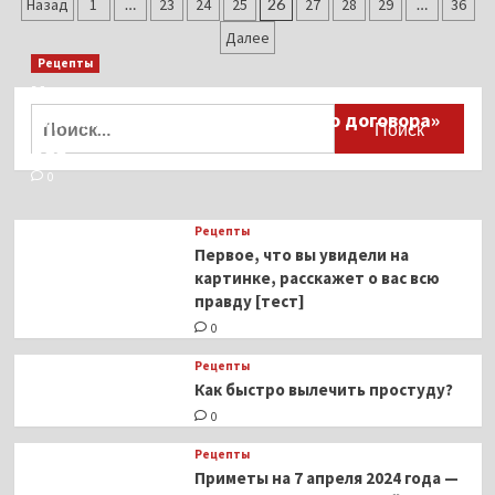
Пагинация
факт:
Назад
1
…
23
24
25
26
27
28
29
…
36
коллекция
записей
Далее
машин
Рецепты
Ким
Кардашьян
Миллионы японцев восстают против
обошлась
Найти:
тиранического «Пандемического договора»
ей
ВОЗ
в
168
0
миллионов
рублей
Рецепты
Первое, что вы увидели на
картинке, расскажет о вас всю
правду [тест]
0
Рецепты
Как быстро вылечить простуду?
0
Рецепты
Приметы на 7 апреля 2024 года —