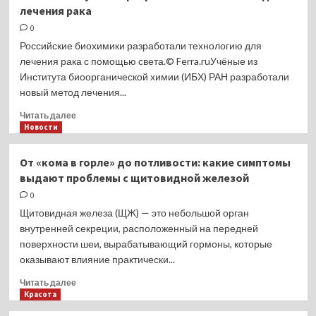
лечения рака
победителей
«Платиновой
0
унции»
Российские биохимики разработали технологию для
пройдет
лечения рака с помощью света.© Ferra.ruУчёные из
в
Института биоорганической химии (ИБХ) РАН разработали
онлайн-
новый метод лечения...
формате
Прочитать
Читать далее
больше
Новости
о
Российские
От «кома в горле» до потливости: какие симптомы
учёные
выдают проблемы с щитовидной железой
разработали
новый
0
метод
Щитовидная железа (ЩЖ) — это небольшой орган
лечения
внутренней секреции, расположенный на передней
рака
поверхности шеи, вырабатывающий гормоны, которые
оказывают влияние практически...
Прочитать
Читать далее
больше
Красота
о