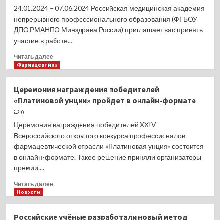
расследования
24.01.2024 – 07.06.2024 Российская медицинская академия
гибели
непрерывного профессионального образования (ФГБОУ
волонтеров
ДПО РМАНПО Минздрава России) приглашает вас принять
в
участие в работе...
Газе
Прочитать
Читать далее
больше
Фармацевтика
о
Серия
Церемония награждения победителей
онлайн-
«Платиновой унции» пройдет в онлайн-формате
конференций
«Междисциплинарный
0
консилиум
Церемония награждения победителей XXIV
в
Всероссийского открытого конкурса профессионалов
педиатрии»
фармацевтической отрасли «Платиновая унция» состоится
в онлайн-формате. Такое решение приняли организаторы
премии....
Прочитать
Читать далее
больше
Новости
о
Церемония
Российские учёные разработали новый метод
награждения