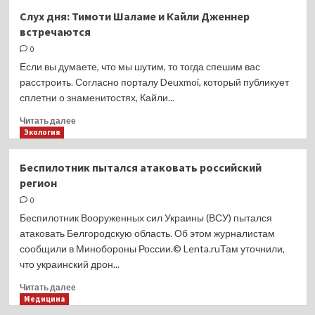
«Я
Слух дня: Тимоти Шаламе и Кайли Дженнер
умирал»:
встречаются
Джереми
Реннер
0
записал
Если вы думаете, что мы шутим, то тогда спешим вас
последние
расстроить. Согласно порталу Deuxmoi, который публикует
слова
сплетни о знаменитостях, Кайли...
семье
после
Прочитать
Читать далее
страшной
больше
Экология
трагедии
о
Слух
Беспилотник пытался атаковать российский
дня:
регион
Тимоти
Шаламе
0
и
Беспилотник Вооруженных сил Украины (ВСУ) пытался
Кайли
атаковать Белгородскую область. Об этом журналистам
Дженнер
сообщили в Минобороны России.© Lenta.ruТам уточнили,
встречаются
что украинский дрон...
Прочитать
Читать далее
больше
Медицина
о