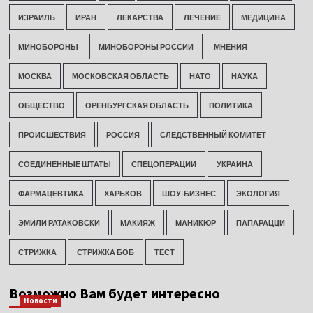
ИЗРАИЛЬ
ИРАН
ЛЕКАРСТВА
ЛЕЧЕНИЕ
МЕДИЦИНА
МИНОБОРОНЫ
МИНОБОРОНЫ РОССИИ
МНЕНИЯ
МОСКВА
МОСКОВСКАЯ ОБЛАСТЬ
НАТО
НАУКА
ОБЩЕСТВО
ОРЕНБУРГСКАЯ ОБЛАСТЬ
ПОЛИТИКА
ПРОИСШЕСТВИЯ
РОССИЯ
СЛЕДСТВЕННЫЙ КОМИТЕТ
СОЕДИНЕННЫЕ ШТАТЫ
СПЕЦОПЕРАЦИИ
УКРАИНА
ФАРМАЦЕВТИКА
ХАРЬКОВ
ШОУ-БИЗНЕС
ЭКОЛОГИЯ
ЭМИЛИ РАТАКОВСКИ
МАКИЯЖ
МАНИКЮР
ПАПАРАЦЦИ
СТРИЖКА
СТРИЖКА БОБ
ТЕСТ
Возможно Вам будет интересно
Новости