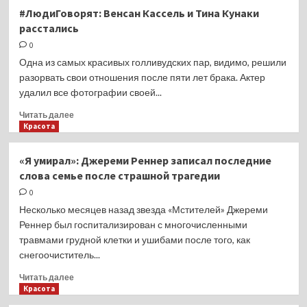
От «кома
#ЛюдиГоворят: Венсан Кассель и Тина Кунаки
в горле»
расстались
до потливости:
какие
0
симптомы
Одна из самых красивых голливудских пар, видимо, решили
выдают
разорвать свои отношения после пяти лет брака. Актер
проблемы
удалил все фотографии своей...
с щитовидной
железой
Прочитать
Читать далее
больше
Красота
о
#ЛюдиГоворят:
«Я умирал»: Джереми Реннер записал последние
Венсан
слова семье после страшной трагедии
Кассель
и
0
Тина
Несколько месяцев назад звезда «Мстителей» Джереми
Кунаки
Реннер был госпитализирован с многочисленными
расстались
травмами грудной клетки и ушибами после того, как
снегоочиститель...
Прочитать
Читать далее
больше
Красота
о