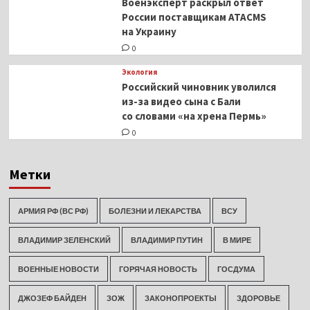
Военэксперт раскрыл ответ
России поставщикам ATACMS
на Украину
0
Экология
Российский чиновник уволился
из-за видео сына с Бали
со словами «на хрена Пермь»
0
Метки
АРМИЯ РФ (ВС РФ)
БОЛЕЗНИ И ЛЕКАРСТВА
ВСУ
ВЛАДИМИР ЗЕЛЕНСКИЙ
ВЛАДИМИР ПУТИН
В МИРЕ
ВОЕННЫЕ НОВОСТИ
ГОРЯЧАЯ НОВОСТЬ
ГОСДУМА
ДЖОЗЕФ БАЙДЕН
ЗОЖ
ЗАКОНОПРОЕКТЫ
ЗДОРОВЬЕ