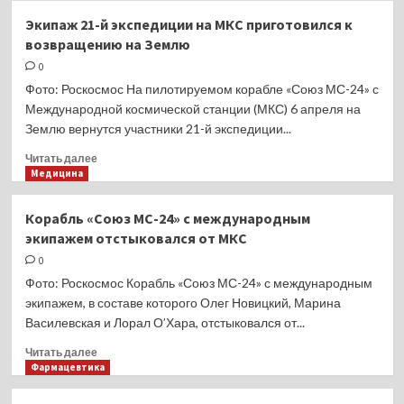
Беспилотник
Экипаж 21-й экспедиции на МКС приготовился к
пытался
возвращению на Землю
атаковать
российский
0
регион
Фото: Роскосмос На пилотируемом корабле «Союз МС-24» с
Международной космической станции (МКС) 6 апреля на
Землю вернутся участники 21-й экспедиции...
Прочитать
Читать далее
больше
Медицина
о
Экипаж
Корабль «Союз МС-24» с международным
21-
экипажем отстыковался от МКС
й
экспедиции
0
на
Фото: Роскосмос Корабль «Союз МС-24» с международным
МКС
экипажем, в составе которого Олег Новицкий, Марина
приготовился
Василевская и Лорал О’Хара, отстыковался от...
к
возвращению
Прочитать
Читать далее
на
больше
Фармацевтика
Землю
о
Корабль