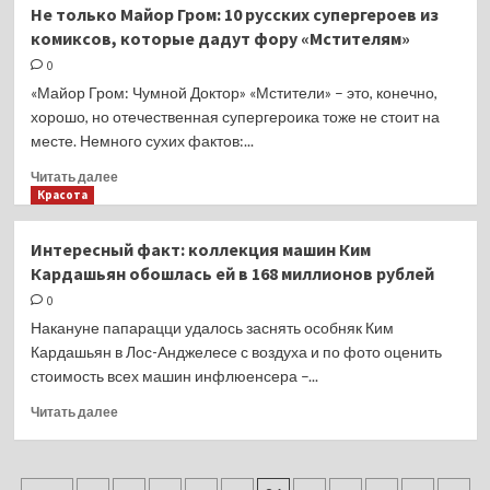
Врач
Не только Майор Гром: 10 русских супергероев из
раскрыла
комиксов, которые дадут фору «Мстителям»
опасные
последствия
0
уринотерапии
«Майор Гром: Чумной Доктор» «Мстители» – это, конечно,
хорошо, но отечественная супергероика тоже не стоит на
месте. Немного сухих фактов:...
Прочитать
Читать далее
больше
Красота
о
Не
Интересный факт: коллекция машин Ким
только
Кардашьян обошлась ей в 168 миллионов рублей
Майор
Гром:
0
10
Накануне папарацци удалось заснять особняк Ким
русских
Кардашьян в Лос-Анджелесе с воздуха и по фото оценить
супергероев
стоимость всех машин инфлюенсера –...
из
комиксов,
Прочитать
Читать далее
которые
больше
дадут
о
фору
Интересный
«Мстителям»