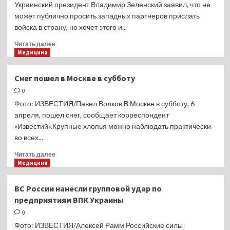
Украинский президент Владимир Зеленский заявил, что не
может публично просить западных партнеров прислать
войска в страну, но хочет этого и...
Прочитать
Читать далее
больше
Медицина
о
Зеленский
Снег пошел в Москве в субботу
заявил
0
о желании
увидеть
Фото: ИЗВЕСТИЯ/Павел Волков В Москве в субботу, 6
на Украине
апреля, пошел снег, сообщает корреспондент
западные
«Известий».Крупные хлопья можно наблюдать практически
войска
во всех...
Прочитать
Читать далее
больше
Медицина
о
Снег
ВС России нанесли групповой удар по
пошел
предприятиям ВПК Украины
в
Москве
0
в
Фото: ИЗВЕСТИЯ/Алексей Рамм Российские силы