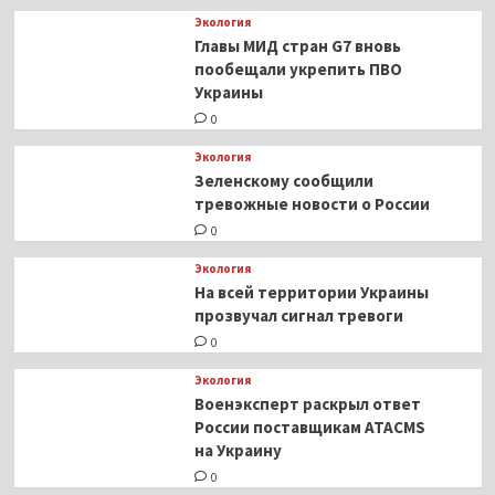
Экология
Главы МИД стран G7 вновь
пообещали укрепить ПВО
Украины
0
Экология
Зеленскому сообщили
тревожные новости о России
0
Экология
На всей территории Украины
прозвучал сигнал тревоги
0
Экология
Военэксперт раскрыл ответ
России поставщикам ATACMS
на Украину
0