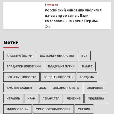
Экология
Российский чиновник уволился
из-за видео сына с Бали
со словами «на хрена Пермь»
0
Метки
АРМИЯ РФ (ВС РФ)
БОЛЕЗНИ И ЛЕКАРСТВА
ВСУ
ВЛАДИМИР ЗЕЛЕНСКИЙ
ВЛАДИМИР ПУТИН
В МИРЕ
ВОЕННЫЕ НОВОСТИ
ГОРЯЧАЯ НОВОСТЬ
ГОСДУМА
ДЖОЗЕФ БАЙДЕН
ЗОЖ
ЗАКОНОПРОЕКТЫ
ЗДОРОВЬЕ
ИЗРАИЛЬ
ИРАН
ЛЕКАРСТВА
ЛЕЧЕНИЕ
МЕДИЦИНА
МИНОБОРОНЫ
МИНОБОРОНЫ РОССИИ
МНЕНИЯ