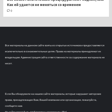
Как ей удается не меняться со временем
0
Все материалы на данном сайте взяты из открытых источников и предоставляются
исключительно в ознакомительных целях. Права на материалы принадлежат их
владельцам. Администрация сайта ответственности за содержание материала не
несет.
Если Вы обнаружили на нашем сайте материалы, которые нарушают авторские
права, принадлежащие Вам, Вашей компании или организации, пожалуйста,
сообщите нам.
На сайте могут быть опубликованы материалы 18+!