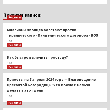
Похожие записи:
Рецепты
Миллионы японцев восстают против
тиранического «Пандемического договора» ВОЗ
0
Рецепты
Как быстро вылечить простуду?
0
Рецепты
Приметы на 7 апреля 2024 года — Благовещение
Пресвятой Богородицы: что можно и нельзя
делать в этот день
0
Рецепты
Миллионы японцев восстают против