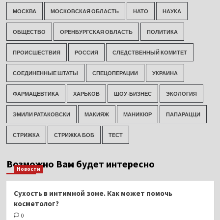
МОСКВА
МОСКОВСКАЯ ОБЛАСТЬ
НАТО
НАУКА
ОБЩЕСТВО
ОРЕНБУРГСКАЯ ОБЛАСТЬ
ПОЛИТИКА
ПРОИСШЕСТВИЯ
РОССИЯ
СЛЕДСТВЕННЫЙ КОМИТЕТ
СОЕДИНЕННЫЕ ШТАТЫ
СПЕЦОПЕРАЦИИ
УКРАИНА
ФАРМАЦЕВТИКА
ХАРЬКОВ
ШОУ-БИЗНЕС
ЭКОЛОГИЯ
ЭМИЛИ РАТАКОВСКИ
МАКИЯЖ
МАНИКЮР
ПАПАРАЦЦИ
СТРИЖКА
СТРИЖКА БОБ
ТЕСТ
Возможно Вам будет интересно
Новости
Сухость в интимной зоне. Как может помочь
косметолог?
0