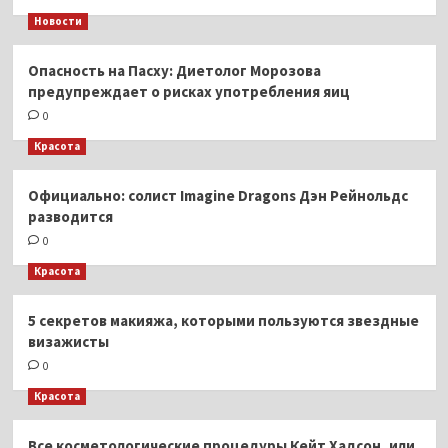
Новости
Опасность на Пасху: Диетолог Морозова
предупреждает о рисках употребления яиц
0
Красота
Официально: солист Imagine Dragons Дэн Рейнольдс
разводится
0
Красота
5 секретов макияжа, которыми пользуются звездные
визажисты
0
Красота
Все косметологические процедуры Кейт Хадсон, или