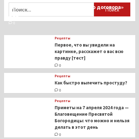
Найти:
тиранического «Пандемического договора»
ВОЗ
0
Рецепты
Первое, что вы увидели на
картинке, расскажет о вас всю
правду [тест]
0
Рецепты
Как быстро вылечить простуду?
0
Рецепты
Приметы на 7 апреля 2024 года —
Благовещение Пресвятой
Богородицы: что можно и нельзя
делать в этот день
0