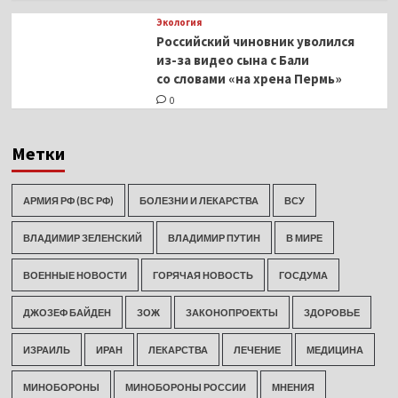
Экология
Российский чиновник уволился
из-за видео сына с Бали
со словами «на хрена Пермь»
0
Метки
АРМИЯ РФ (ВС РФ)
БОЛЕЗНИ И ЛЕКАРСТВА
ВСУ
ВЛАДИМИР ЗЕЛЕНСКИЙ
ВЛАДИМИР ПУТИН
В МИРЕ
ВОЕННЫЕ НОВОСТИ
ГОРЯЧАЯ НОВОСТЬ
ГОСДУМА
ДЖОЗЕФ БАЙДЕН
ЗОЖ
ЗАКОНОПРОЕКТЫ
ЗДОРОВЬЕ
ИЗРАИЛЬ
ИРАН
ЛЕКАРСТВА
ЛЕЧЕНИЕ
МЕДИЦИНА
МИНОБОРОНЫ
МИНОБОРОНЫ РОССИИ
МНЕНИЯ