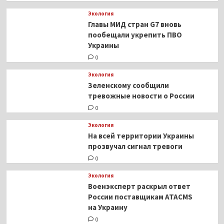
Экология
Главы МИД стран G7 вновь
пообещали укрепить ПВО
Украины
0
Экология
Зеленскому сообщили
тревожные новости о России
0
Экология
На всей территории Украины
прозвучал сигнал тревоги
0
Экология
Военэксперт раскрыл ответ
России поставщикам ATACMS
на Украину
0