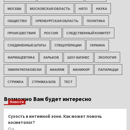
МОСКВА
МОСКОВСКАЯ ОБЛАСТЬ
НАТО
НАУКА
ОБЩЕСТВО
ОРЕНБУРГСКАЯ ОБЛАСТЬ
ПОЛИТИКА
ПРОИСШЕСТВИЯ
РОССИЯ
СЛЕДСТВЕННЫЙ КОМИТЕТ
СОЕДИНЕННЫЕ ШТАТЫ
СПЕЦОПЕРАЦИИ
УКРАИНА
ФАРМАЦЕВТИКА
ХАРЬКОВ
ШОУ-БИЗНЕС
ЭКОЛОГИЯ
ЭМИЛИ РАТАКОВСКИ
МАКИЯЖ
МАНИКЮР
ПАПАРАЦЦИ
СТРИЖКА
СТРИЖКА БОБ
ТЕСТ
Возможно Вам будет интересно
Новости
Сухость в интимной зоне. Как может помочь
косметолог?
0