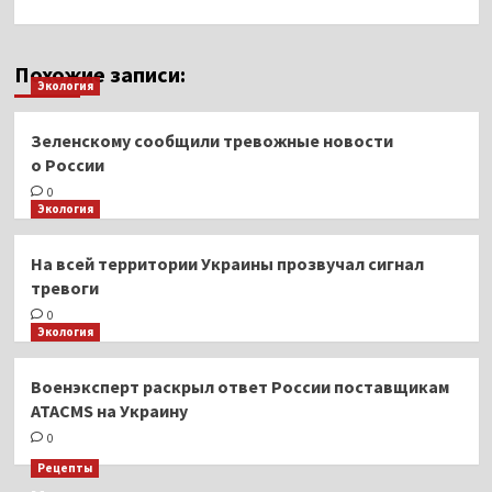
Похожие записи:
Экология
Зеленскому сообщили тревожные новости
о России
0
Экология
На всей территории Украины прозвучал сигнал
тревоги
0
Экология
Военэксперт раскрыл ответ России поставщикам
ATACMS на Украину
0
Рецепты