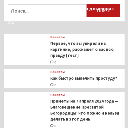
Миллионы японцев восстают против
Найти:
тиранического «Пандемического договора»
ВОЗ
0
Рецепты
Первое, что вы увидели на
картинке, расскажет о вас всю
правду [тест]
0
Рецепты
Как быстро вылечить простуду?
0
Рецепты
Приметы на 7 апреля 2024 года —
Благовещение Пресвятой
Богородицы: что можно и нельзя
делать в этот день
0