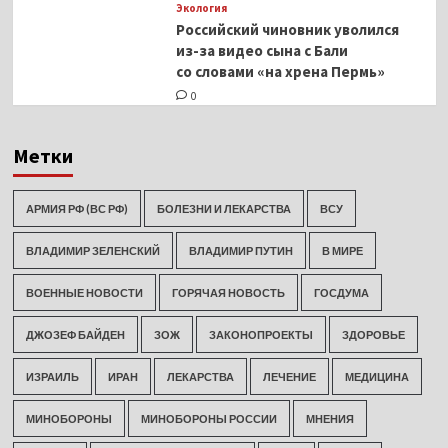
Экология
Российский чиновник уволился
из-за видео сына с Бали
со словами «на хрена Пермь»
0
Метки
АРМИЯ РФ (ВС РФ)
БОЛЕЗНИ И ЛЕКАРСТВА
ВСУ
ВЛАДИМИР ЗЕЛЕНСКИЙ
ВЛАДИМИР ПУТИН
В МИРЕ
ВОЕННЫЕ НОВОСТИ
ГОРЯЧАЯ НОВОСТЬ
ГОСДУМА
ДЖОЗЕФ БАЙДЕН
ЗОЖ
ЗАКОНОПРОЕКТЫ
ЗДОРОВЬЕ
ИЗРАИЛЬ
ИРАН
ЛЕКАРСТВА
ЛЕЧЕНИЕ
МЕДИЦИНА
МИНОБОРОНЫ
МИНОБОРОНЫ РОССИИ
МНЕНИЯ