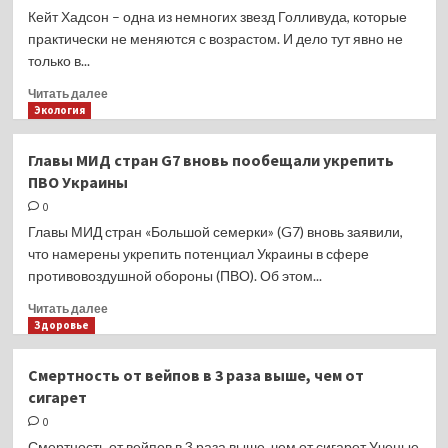
пользуются
Кейт Хадсон – одна из немногих звезд Голливуда, которые
звездные
практически не меняются с возрастом. И дело тут явно не
визажисты
только в...
Прочитать
Читать далее
больше
Экология
о
Все
Главы МИД стран G7 вновь пообещали укрепить
косметологические
ПВО Украины
процедуры
Кейт
0
Хадсон,
Главы МИД стран «Большой семерки» (G7) вновь заявили,
или
что намерены укрепить потенциал Украины в сфере
Как
противовоздушной обороны (ПВО). Об этом...
ей
удается
Прочитать
Читать далее
не
больше
Здоровье
меняться
о
со
Главы
Смертность от вейпов в 3 раза выше, чем от
временем
МИД
сигарет
стран
G7 вновь
0
пообещали
Смертность от вейпов в 3 раза выше, чем от сигарет Ученые