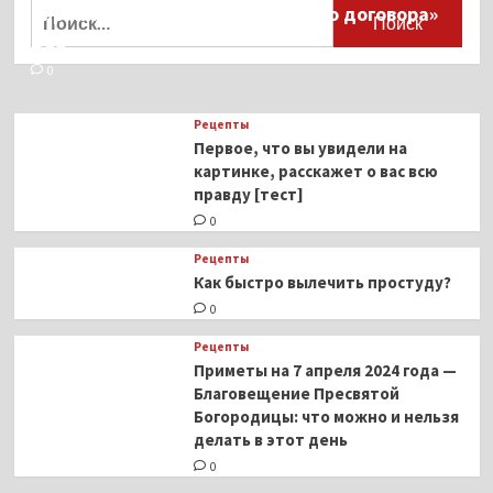
Найти:
тиранического «Пандемического договора»
тревоги
ВОЗ
0
Рецепты
Первое, что вы увидели на
картинке, расскажет о вас всю
правду [тест]
0
Рецепты
Как быстро вылечить простуду?
0
Рецепты
Приметы на 7 апреля 2024 года —
Благовещение Пресвятой
Богородицы: что можно и нельзя
делать в этот день
0