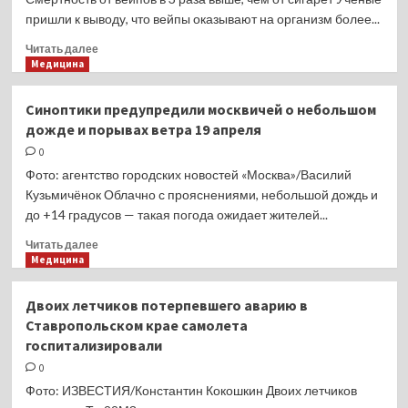
укрепить
пришли к выводу, что вейпы оказывают на организм более...
ПВО
Украины
Прочитать
Читать далее
больше
Медицина
о
Смертность
Синоптики предупредили москвичей о небольшом
от
дожде и порывах ветра 19 апреля
вейпов
в
0
3
Фото: агентство городских новостей «Москва»/Василий
раза
Кузьмичёнок Облачно с прояснениями, небольшой дождь и
выше,
до +14 градусов — такая погода ожидает жителей...
чем
от
Прочитать
Читать далее
сигарет
больше
Медицина
о
Синоптики
Двоих летчиков потерпевшего аварию в
предупредили
Ставропольском крае самолета
москвичей
госпитализировали
о
небольшом
0
дожде
Фото: ИЗВЕСТИЯ/Константин Кокошкин Двоих летчиков
и