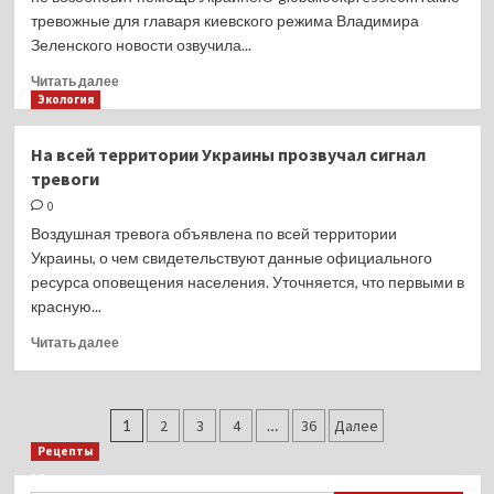
Деппом
тревожные для главаря киевского режима Владимира
в
Зеленского новости озвучила...
России
быть?
Прочитать
Читать далее
Рассказываем
больше
Экология
о
Зеленскому
На всей территории Украины прозвучал сигнал
сообщили
тревоги
тревожные
новости
0
о России
Воздушная тревога объявлена по всей территории
Украины, о чем свидетельствуют данные официального
ресурса оповещения населения. Уточняется, что первыми в
красную...
Прочитать
Читать далее
больше
о
На всей
Пагинация
территории
1
2
3
4
…
36
Далее
Украины
записей
Рецепты
прозвучал
Миллионы японцев восстают против
сигнал