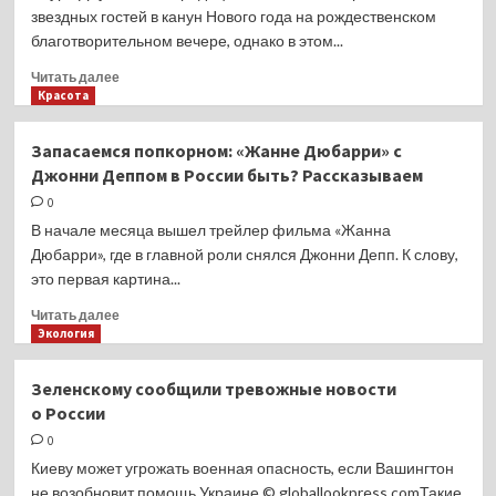
звездных гостей в канун Нового года на рождественском
благотворительном вечере, однако в этом...
Прочитать
Читать далее
больше
Красота
о
Лаура
Запасаемся попкорном: «Жанне Дюбарри» с
Джугелия,
Джонни Деппом в России быть? Рассказываем
Светлана
Бондарчук,
0
Елена
В начале месяца вышел трейлер фильма «Жанна
Блиновская
Дюбарри», где в главной роли снялся Джонни Депп. К слову,
и
это первая картина...
другие
на
Прочитать
Читать далее
премии
больше
Экология
ACTION!
о
Запасаемся
Зеленскому сообщили тревожные новости
попкорном:
о России
«Жанне
Дюбарри»
0
с
Киеву может угрожать военная опасность, если Вашингтон
Джонни
не возобновит помощь Украине.© globallookpress.comТакие