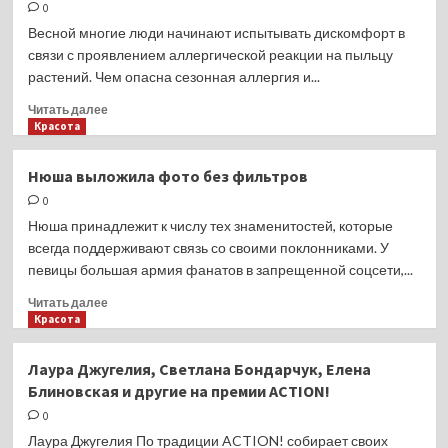
от употребления
0
фастфуда
Весной многие люди начинают испытывать дискомфорт в
человек
связи с проявлением аллергической реакции на пыльцу
может
растений. Чем опасна сезонная аллергия и...
глупеть
Прочитать
Читать далее
больше
Красота
о
Врач
Нюша выложила фото без фильтров
объяснила,
0
почему
аллергию
Нюша принадлежит к числу тех знаменитостей, которые
обязательно
всегда поддерживают связь со своими поклонниками. У
нужно
певицы большая армия фанатов в запрещенной соцсети,...
лечить
Прочитать
Читать далее
больше
Красота
о
Нюша
Лаура Джугелия, Светлана Бондарчук, Елена
выложила
Блиновская и другие на премии ACTION!
фото
без
0
фильтров
Лаура Джугелия По традиции ACTION! собирает своих