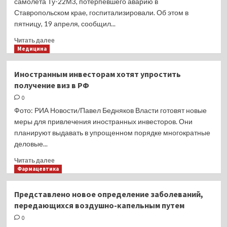
самолета Ту-22М3, потерпевшего аварию в
порывах
Ставропольском крае, госпитализировали. Об этом в
ветра
пятницу, 19 апреля, сообщил...
19
апреля
Прочитать
Читать далее
больше
Медицина
о
Двоих
Иностранным инвесторам хотят упростить
летчиков
получение виз в РФ
потерпевшего
аварию
0
в
Фото: РИА Новости/Павел Бедняков Власти готовят новые
Ставропольском
меры для привлечения иностранных инвесторов. Они
крае
планируют выдавать в упрощенном порядке многократные
самолета
деловые...
госпитализировали
Прочитать
Читать далее
больше
Фармацевтика
о
Иностранным
Представлено новое определение заболеваний,
инвесторам
передающихся воздушно-капельным путем
хотят
упростить
0
получение