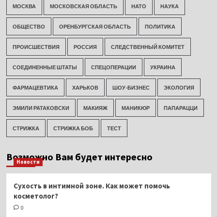
МОСКВА
МОСКОВСКАЯ ОБЛАСТЬ
НАТО
НАУКА
ОБЩЕСТВО
ОРЕНБУРГСКАЯ ОБЛАСТЬ
ПОЛИТИКА
ПРОИСШЕСТВИЯ
РОССИЯ
СЛЕДСТВЕННЫЙ КОМИТЕТ
СОЕДИНЕННЫЕ ШТАТЫ
СПЕЦОПЕРАЦИИ
УКРАИНА
ФАРМАЦЕВТИКА
ХАРЬКОВ
ШОУ-БИЗНЕС
ЭКОЛОГИЯ
ЭМИЛИ РАТАКОВСКИ
МАКИЯЖ
МАНИКЮР
ПАПАРАЦЦИ
СТРИЖКА
СТРИЖКА БОБ
ТЕСТ
Возможно Вам будет интересно
Новости
Сухость в интимной зоне. Как может помочь
косметолог?
0