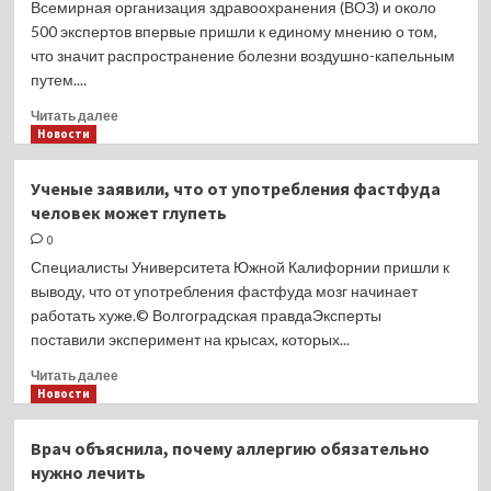
Всемирная организация здравоохранения (ВОЗ) и около
виз
500 экспертов впервые пришли к единому мнению о том,
в
что значит распространение болезни воздушно-капельным
РФ
путем....
Прочитать
Читать далее
больше
Новости
о
Представлено
Ученые заявили, что от употребления фастфуда
новое
человек может глупеть
определение
заболеваний,
0
передающихся
Специалисты Университета Южной Калифорнии пришли к
воздушно-
выводу, что от употребления фастфуда мозг начинает
капельным
работать хуже.© Волгоградская правдаЭксперты
путем
поставили эксперимент на крысах, которых...
Прочитать
Читать далее
больше
Новости
о
Ученые
Врач объяснила, почему аллергию обязательно
заявили,
нужно лечить
что