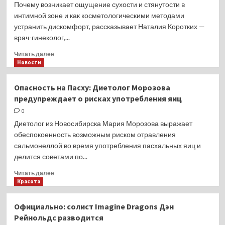
Почему возникает ощущение сухости и стянутости в
интимной зоне и как косметологическими методами
устранить дискомфорт, рассказывает Наталия Коротких —
врач-гинеколог,...
Прочитать
Читать далее
больше
Новости
о
Сухость
Опасность на Пасху: Диетолог Морозова
в интимной
предупреждает о рисках употребления яиц
зоне.
Как
0
может
Диетолог из Новосибирска Мария Морозова выражает
помочь
обеспокоенность возможным риском отравления
косметолог?
сальмонеллой во время употребления пасхальных яиц и
делится советами по...
Прочитать
Читать далее
больше
Красота
о
Опасность
Официально: солист Imagine Dragons Дэн
на Пасху:
Рейнольдс разводится
Диетолог