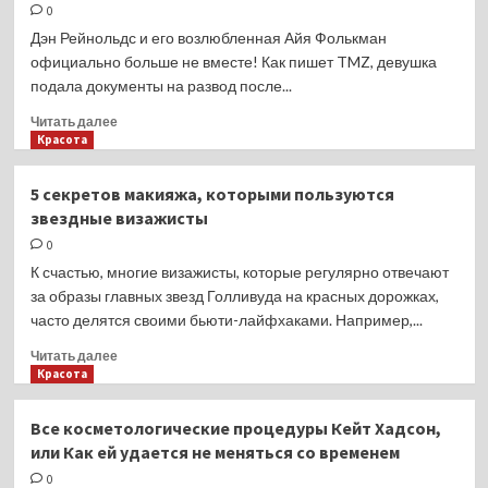
Морозова
0
предупреждает
Дэн Рейнольдс и его возлюбленная Айя Фолькман
о рисках
официально больше не вместе! Как пишет TMZ, девушка
употребления
подала документы на развод после...
яиц
Прочитать
Читать далее
больше
Красота
о
Официально:
5 секретов макияжа, которыми пользуются
солист
звездные визажисты
Imagine
Dragons
0
Дэн
К счастью, многие визажисты, которые регулярно отвечают
Рейнольдс
за образы главных звезд Голливуда на красных дорожках,
разводится
часто делятся своими бьюти-лайфхаками. Например,...
Прочитать
Читать далее
больше
Красота
о
5
Все косметологические процедуры Кейт Хадсон,
секретов
или Как ей удается не меняться со временем
макияжа,
которыми
0