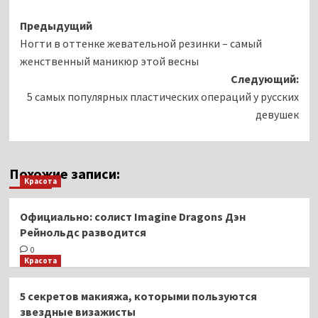
Навигация
Предыдущий
Ногти в оттенке жевательной резинки – самый
записи
женственный маникюр этой весны
Следующий:
5 самых популярных пластических операций у русских
девушек
Похожие записи:
Красота
Официально: солист Imagine Dragons Дэн
Рейнольдс разводится
0
Красота
5 секретов макияжа, которыми пользуются
звездные визажисты