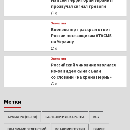
На всей территории Украины
прозвучал сигнал тревоги
0
Экология
Военэксперт раскрыл ответ
России поставщикам ATACMS
на Украину
0
Экология
Российский чиновник уволился
из-за видео сына с Бали
со словами «на хрена Пермь»
0
Метки
АРМИЯ РФ (ВС РФ)
БОЛЕЗНИ И ЛЕКАРСТВА
ВСУ
ВЛАДИМИР ЗЕЛЕНСКИЙ
ВЛАДИМИР ПУТИН
В МИРЕ