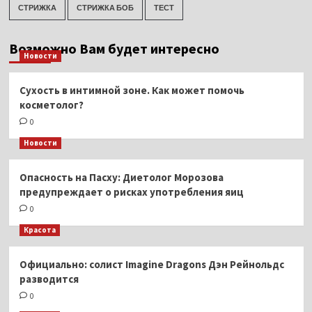
СТРИЖКА
СТРИЖКА БОБ
ТЕСТ
Возможно Вам будет интересно
Новости
Сухость в интимной зоне. Как может помочь
косметолог?
0
Новости
Опасность на Пасху: Диетолог Морозова
предупреждает о рисках употребления яиц
0
Красота
Официально: солист Imagine Dragons Дэн Рейнольдс
разводится
0