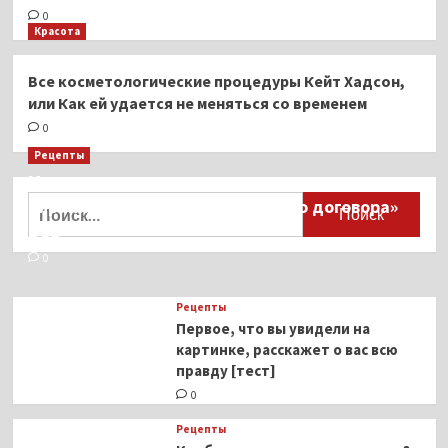
0
Красота
Все косметологические процедуры Кейт Хадсон,
или Как ей удается не меняться со временем
0
Рецепты
Миллионы японцев восстают против
Найти:
тиранического «Пандемического договора»
ВОЗ
0
Рецепты
Первое, что вы увидели на
картинке, расскажет о вас всю
правду [тест]
0
Рецепты