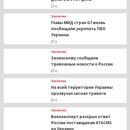
0
Экология
Главы МИД стран G7 вновь
пообещали укрепить ПВО
Украины
0
Экология
Зеленскому сообщили
тревожные новости о России
0
Экология
На всей территории Украины
прозвучал сигнал тревоги
0
Экология
Военэксперт раскрыл ответ
России поставщикам ATACMS
на Украину