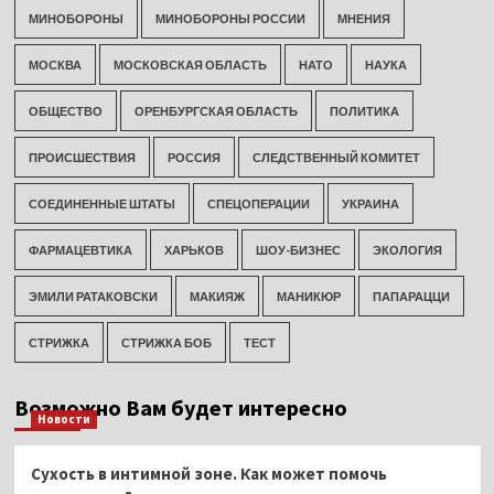
МИНОБОРОНЫ
МИНОБОРОНЫ РОССИИ
МНЕНИЯ
МОСКВА
МОСКОВСКАЯ ОБЛАСТЬ
НАТО
НАУКА
ОБЩЕСТВО
ОРЕНБУРГСКАЯ ОБЛАСТЬ
ПОЛИТИКА
ПРОИСШЕСТВИЯ
РОССИЯ
СЛЕДСТВЕННЫЙ КОМИТЕТ
СОЕДИНЕННЫЕ ШТАТЫ
СПЕЦОПЕРАЦИИ
УКРАИНА
ФАРМАЦЕВТИКА
ХАРЬКОВ
ШОУ-БИЗНЕС
ЭКОЛОГИЯ
ЭМИЛИ РАТАКОВСКИ
МАКИЯЖ
МАНИКЮР
ПАПАРАЦЦИ
СТРИЖКА
СТРИЖКА БОБ
ТЕСТ
Возможно Вам будет интересно
Новости
Сухость в интимной зоне. Как может помочь