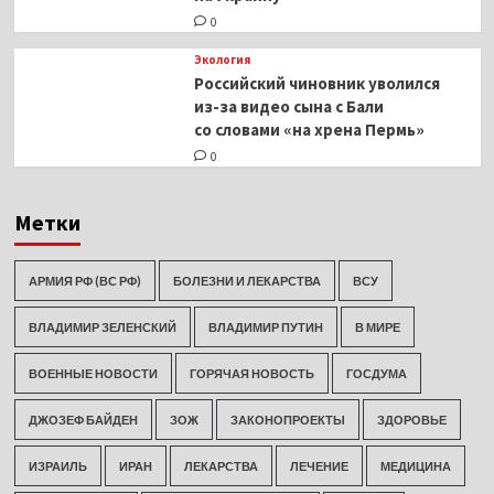
0
Экология
Российский чиновник уволился
из-за видео сына с Бали
со словами «на хрена Пермь»
0
Метки
АРМИЯ РФ (ВС РФ)
БОЛЕЗНИ И ЛЕКАРСТВА
ВСУ
ВЛАДИМИР ЗЕЛЕНСКИЙ
ВЛАДИМИР ПУТИН
В МИРЕ
ВОЕННЫЕ НОВОСТИ
ГОРЯЧАЯ НОВОСТЬ
ГОСДУМА
ДЖОЗЕФ БАЙДЕН
ЗОЖ
ЗАКОНОПРОЕКТЫ
ЗДОРОВЬЕ
ИЗРАИЛЬ
ИРАН
ЛЕКАРСТВА
ЛЕЧЕНИЕ
МЕДИЦИНА