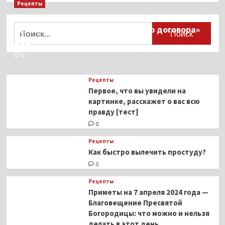
Рецепты
Миллионы японцев восстают против
Найти:
тиранического «Пандемического договора»
ВОЗ
0
Рецепты
Первое, что вы увидели на
картинке, расскажет о вас всю
правду [тест]
0
Рецепты
Как быстро вылечить простуду?
0
Рецепты
Приметы на 7 апреля 2024 года —
Благовещение Пресвятой
Богородицы: что можно и нельзя
делать в этот день