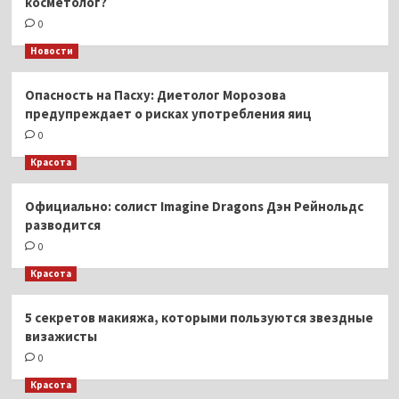
косметолог?
0
Новости
Опасность на Пасху: Диетолог Морозова
предупреждает о рисках употребления яиц
0
Красота
Официально: солист Imagine Dragons Дэн Рейнольдс
разводится
0
Красота
5 секретов макияжа, которыми пользуются звездные
визажисты
0
Красота