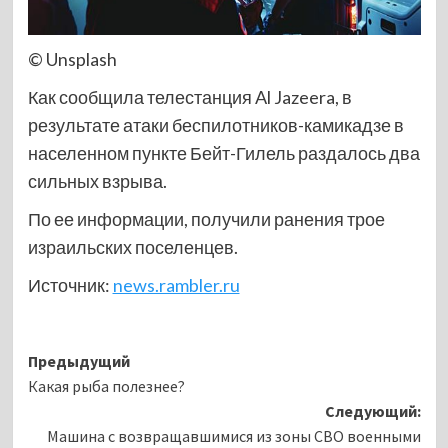
© Unsplash
Как сообщила телестанция Al Jazeera, в
результате атаки беспилотников-камикадзе в
населенном пункте Бейт-Гилель раздалось два
сильных взрыва.
По ее информации, получили ранения трое
израильских поселенцев.
Источник:
news.rambler.ru
Навигация
Предыдущий
Какая рыба полезнее?
записи
Следующий:
Машина с возвращавшимися из зоны СВО военными