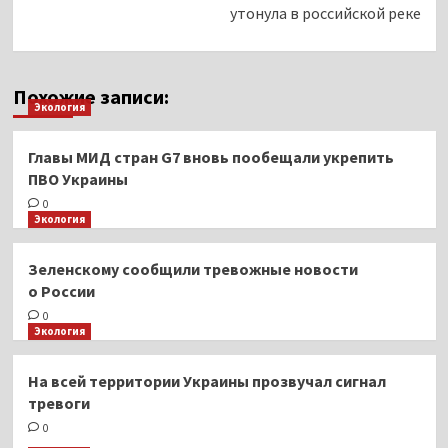
утонула в российской реке
Похожие записи:
Экология
Главы МИД стран G7 вновь пообещали укрепить
ПВО Украины
0
Экология
Зеленскому сообщили тревожные новости
о России
0
Экология
На всей территории Украины прозвучал сигнал
тревоги
0