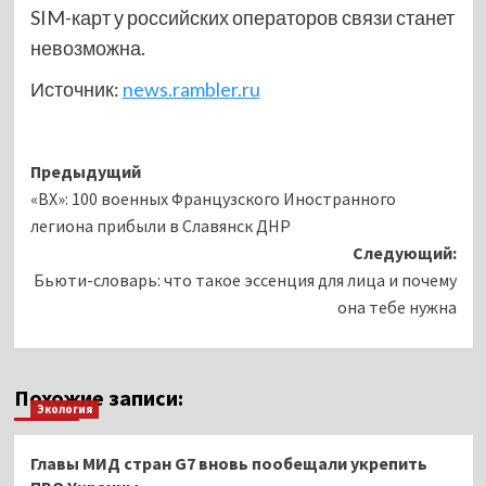
SIM-карт у российских операторов связи станет
невозможна.
Источник:
news.rambler.ru
Навигация
Предыдущий
«ВХ»: 100 военных Французского Иностранного
записи
легиона прибыли в Славянск ДНР
Следующий:
Бьюти-словарь: что такое эссенция для лица и почему
она тебе нужна
Похожие записи:
Экология
Главы МИД стран G7 вновь пообещали укрепить