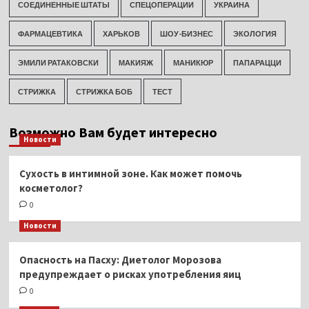
СОЕДИНЕННЫЕ ШТАТЫ
СПЕЦОПЕРАЦИИ
УКРАИНА
ФАРМАЦЕВТИКА
ХАРЬКОВ
ШОУ-БИЗНЕС
ЭКОЛОГИЯ
ЭМИЛИ РАТАКОВСКИ
МАКИЯЖ
МАНИКЮР
ПАПАРАЦЦИ
СТРИЖКА
СТРИЖКА БОБ
ТЕСТ
Возможно Вам будет интересно
Новости
Сухость в интимной зоне. Как может помочь
косметолог?
0
Новости
Опасность на Пасху: Диетолог Морозова
предупреждает о рисках употребления яиц
0