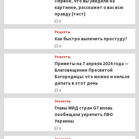
Первое, что вы увидели на
картинке, расскажет о вас всю
правду [тест]
0
Рецепты
Как быстро вылечить простуду?
0
Рецепты
Приметы на 7 апреля 2024 года —
Благовещение Пресвятой
Богородицы: что можно и нельзя
делать в этот день
0
Экология
Главы МИД стран G7 вновь
пообещали укрепить ПВО
Украины
0
Экология