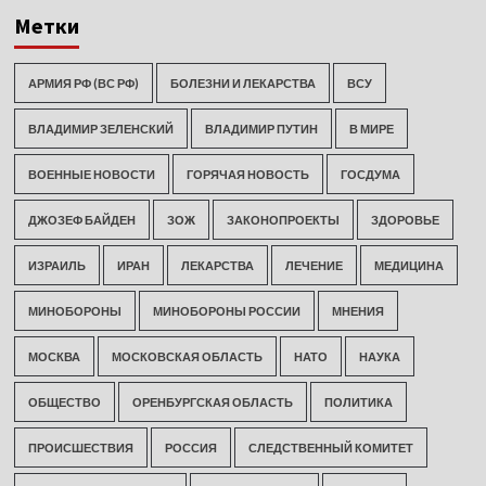
Метки
АРМИЯ РФ (ВС РФ)
БОЛЕЗНИ И ЛЕКАРСТВА
ВСУ
ВЛАДИМИР ЗЕЛЕНСКИЙ
ВЛАДИМИР ПУТИН
В МИРЕ
ВОЕННЫЕ НОВОСТИ
ГОРЯЧАЯ НОВОСТЬ
ГОСДУМА
ДЖОЗЕФ БАЙДЕН
ЗОЖ
ЗАКОНОПРОЕКТЫ
ЗДОРОВЬЕ
ИЗРАИЛЬ
ИРАН
ЛЕКАРСТВА
ЛЕЧЕНИЕ
МЕДИЦИНА
МИНОБОРОНЫ
МИНОБОРОНЫ РОССИИ
МНЕНИЯ
МОСКВА
МОСКОВСКАЯ ОБЛАСТЬ
НАТО
НАУКА
ОБЩЕСТВО
ОРЕНБУРГСКАЯ ОБЛАСТЬ
ПОЛИТИКА
ПРОИСШЕСТВИЯ
РОССИЯ
СЛЕДСТВЕННЫЙ КОМИТЕТ