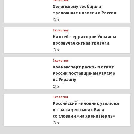
Зеленскому сообщили
тревожные новости о России
0
Экология
На всей территории Украины
прозвучал сигнал тревоги
0
Экология
Военэксперт раскрыл ответ
России поставщикам ATACMS
на Украину
0
Экология
Российский чиновник уволился
из-за видео сына с Бали
со словами «на хрена Пермь»
0