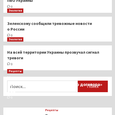
ПВО Украины
0
Экология
Зеленскому сообщили тревожные новости
о России
0
Экология
На всей территории Украины прозвучал сигнал
тревоги
0
Рецепты
Миллионы японцев восстают против
Найти:
тиранического «Пандемического договора»
ВОЗ
0
Рецепты