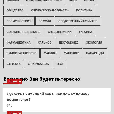
ОБЩЕСТВО
ОРЕНБУРГСКАЯ ОБЛАСТЬ
ПОЛИТИКА
ПРОИСШЕСТВИЯ
РОССИЯ
СЛЕДСТВЕННЫЙ КОМИТЕТ
СОЕДИНЕННЫЕ ШТАТЫ
СПЕЦОПЕРАЦИИ
УКРАИНА
ФАРМАЦЕВТИКА
ХАРЬКОВ
ШОУ-БИЗНЕС
ЭКОЛОГИЯ
ЭМИЛИ РАТАКОВСКИ
МАКИЯЖ
МАНИКЮР
ПАПАРАЦЦИ
СТРИЖКА
СТРИЖКА БОБ
ТЕСТ
Возможно Вам будет интересно
Новости
Сухость в интимной зоне. Как может помочь
косметолог?
0
Новости