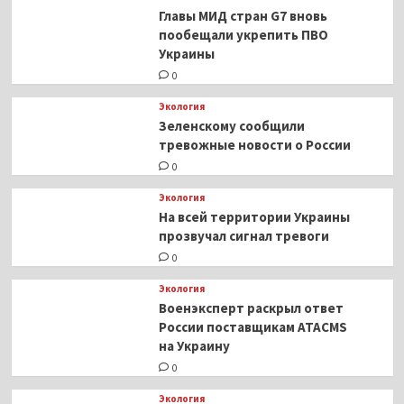
Главы МИД стран G7 вновь
пообещали укрепить ПВО
Украины
0
Экология
Зеленскому сообщили
тревожные новости о России
0
Экология
На всей территории Украины
прозвучал сигнал тревоги
0
Экология
Военэксперт раскрыл ответ
России поставщикам ATACMS
на Украину
0
Экология