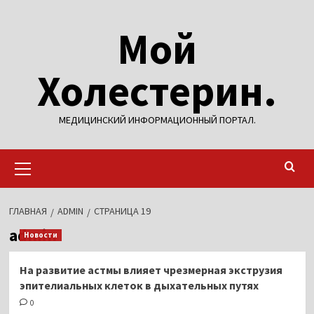
Перейти
Мой
к
содержимому
Холестерин.
МЕДИЦИНСКИЙ ИНФОРМАЦИОННЫЙ ПОРТАЛ.
Основное
меню
ГЛАВНАЯ
ADMIN
СТРАНИЦА 19
admin
Новости
На развитие астмы влияет чрезмерная экструзия
эпителиальных клеток в дыхательных путях
0