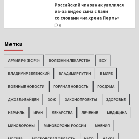
Российский чиновник уволился
из-за видео сына с Бали
со словами «на хрена Пермь»
0
Метки
АРМИЯ РФ (ВС РФ)
БОЛЕЗНИ И ЛЕКАРСТВА
ВСУ
ВЛАДИМИР ЗЕЛЕНСКИЙ
ВЛАДИМИР ПУТИН
В МИРЕ
ВОЕННЫЕ НОВОСТИ
ГОРЯЧАЯ НОВОСТЬ
ГОСДУМА
ДЖОЗЕФ БАЙДЕН
ЗОЖ
ЗАКОНОПРОЕКТЫ
ЗДОРОВЬЕ
ИЗРАИЛЬ
ИРАН
ЛЕКАРСТВА
ЛЕЧЕНИЕ
МЕДИЦИНА
МИНОБОРОНЫ
МИНОБОРОНЫ РОССИИ
МНЕНИЯ
МОСКВА
МОСКОВСКАЯ ОБЛАСТЬ
НАТО
НАУКА