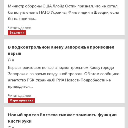
«Искандер»
Министр обороны США Ллойд Остин признал, что не хотел
привело
бы вступления в НАТО Украины, Финляндии и Швеции, если
к большим
бы находился...
потерям
ВСУ
Прочитать
Читать далее
больше
Экология
о
Шеф
В подконтрольном Киеву Запорожье произошел
Пентагона
взрыв
Остин:
на месте
0
России
Взрыв произошел ночью в подконтрольном Киеву городе
я не хотел
Запорожье во время воздушной тревоги. Об этом сообщило
бы видеть
агентство РБК-Украина.© РИА НовостиПодробности не
Украину
приводятся....
в НАТО
Прочитать
Читать далее
больше
Фармацевтика
о
В подконтрольном
Новый протез Ростеха сможет заменить функции
Киеву
кисти руки
Запорожье
произошел