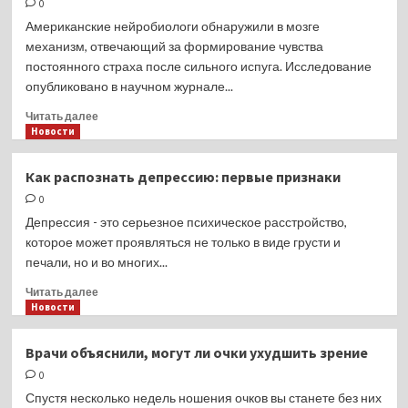
0
цели
исследования
Американские нейробиологи обнаружили в мозге
вакцины
механизм, отвечающий за формирование чувства
против
постоянного страха после сильного испуга. Исследование
РСВ
опубликовано в научном журнале...
у пациентов
до 60 лет
Прочитать
Читать далее
больше
Новости
о
Ученые
Как распознать депрессию: первые признаки
нашли
0
способ
подавить
Депрессия - это серьезное психическое расстройство,
чувство
которое может проявляться не только в виде грусти и
страха
печали, но и во многих...
Прочитать
Читать далее
больше
Новости
о
Как
Врачи объяснили, могут ли очки ухудшить зрение
распознать
0
депрессию:
первые
Спустя несколько недель ношения очков вы станете без них