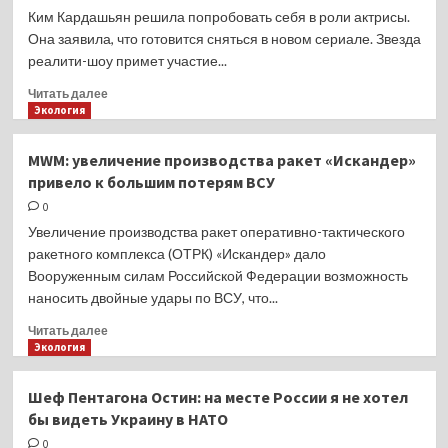
которое
Ким Кардашьян решила попробовать себя в роли актрисы.
всегда
Она заявила, что готовится сняться в новом сериале. Звезда
будет
реалити-шоу примет участие...
в
тренде
Прочитать
Читать далее
больше
Экология
о
Ким
MWM: увеличение производства ракет «Искандер»
Кардашьян
привело к большим потерям ВСУ
снимется
в
0
новом
Увеличение производства ракет оперативно-тактического
сезоне
ракетного комплекса (ОТРК) «Искандер» дало
«Американской
Вооруженным силам Российской Федерации возможность
истории
наносить двойные удары по ВСУ, что...
ужасов»
Прочитать
Читать далее
больше
Экология
о
MWM:
Шеф Пентагона Остин: на месте России я не хотел
увеличение
бы видеть Украину в НАТО
производства
ракет
0