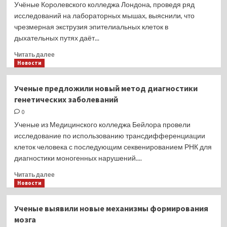
Учёные Королевского колледжа Лондона, проведя ряд
исследований на лабораторных мышах, выяснили, что
чрезмерная экструзия эпителиальных клеток в
дыхательных путях даёт...
Прочитать
Читать далее
больше
Новости
о
На развитие
Ученые предложили новый метод диагностики
астмы
генетических заболеваний
влияет
чрезмерная
0
экструзия
Ученые из Медицинского колледжа Бейлора провели
эпителиальных
исследование по использованию трансдифференциации
клеток
клеток человека с последующим секвенированием РНК для
в дыхательных
диагностики моногенных нарушений....
путях
Прочитать
Читать далее
больше
Новости
о
Ученые
Ученые выявили новые механизмы формирования
предложили
мозга
новый