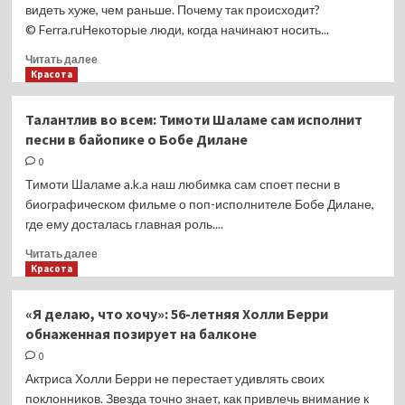
признаки
видеть хуже, чем раньше. Почему так происходит?
© Ferra.ruНекоторые люди, когда начинают носить...
Прочитать
Читать далее
больше
Красота
о
Врачи
Талантлив во всем: Тимоти Шаламе сам исполнит
объяснили,
песни в байопике о Бобе Дилане
могут ли
очки
0
ухудшить
Тимоти Шаламе a.k.a наш любимка сам споет песни в
зрение
биографическом фильме о поп-исполнителе Бобе Дилане,
где ему досталась главная роль....
Прочитать
Читать далее
больше
Красота
о
Талантлив
«Я делаю, что хочу»: 56-летняя Холли Берри
во
обнаженная позирует на балконе
всем:
Тимоти
0
Шаламе
Актриса Холли Берри не перестает удивлять своих
сам
поклонников. Звезда точно знает, как привлечь внимание к