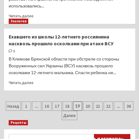
поддерживать
использовались...
фигуру
после
Прочитать
Читать далее
родов
больше
Экология
о
СК:
Ехавшего из школы 12-летнего россиянина
деньги
насквозь прошило осколками при атаке ВСУ
на организацию
терактов
0
в России
В Климове Брянской области при обстреле со стороны
поступали
Вооруженных сил Украины (ВСУ) насквозь прошило
через
осколками 12-летнего мальчика. Спасти ребенка не...
компанию
Burisma
Прочитать
Читать далее
больше
о
Ехавшего
Пагинация
из школы
Назад
1
…
16
17
18
19
20
21
22
…
36
12-
записей
Далее
летнего
Рецепты
россиянина
насквозь
Миллионы японцев восстают против
прошило
Найти:
тиранического «Пандемического договора»