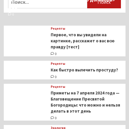
осколками
ВОЗ
при
атаке
0
ВСУ
Рецепты
Первое, что вы увидели на
картинке, расскажет о вас всю
правду [тест]
0
Рецепты
Как быстро вылечить простуду?
0
Рецепты
Приметы на 7 апреля 2024 года —
Благовещение Пресвятой
Богородицы: что можно и нельзя
делать в этот день
0
Экология