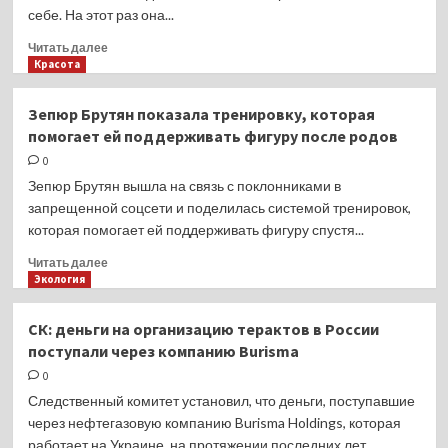
исполнит
себе. На этот раз она...
песни
в
Прочитать
Читать далее
байопике
больше
Красота
о
о
Бобе
«Я
Зепюр Брутян показала тренировку, которая
Дилане
делаю,
помогает ей поддерживать фигуру после родов
что
хочу»:
0
56-
Зепюр Брутян вышла на связь с поклонниками в
летняя
запрещенной соцсети и поделилась системой тренировок,
Холли
которая помогает ей поддерживать фигуру спустя...
Берри
обнаженная
Прочитать
Читать далее
позирует
больше
Экология
на
о
балконе
Зепюр
СК: деньги на организацию терактов в России
Брутян
поступали через компанию Burisma
показала
тренировку,
0
которая
Следственный комитет установил, что деньги, поступавшие
помогает
через нефтегазовую компанию Burisma Holdings, которая
ей
работает на Украине, на протяжении последних лет