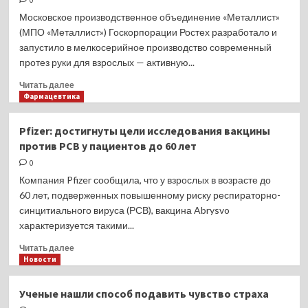
0
взрыв
Московское производственное объединение «Металлист»
(МПО «Металлист») Госкорпорации Ростех разработало и
запустило в мелкосерийное производство современный
протез руки для взрослых — активную...
Прочитать
Читать далее
больше
Фармацевтика
о
Новый
Pfizer: достигнуты цели исследования вакцины
протез
против РСВ у пациентов до 60 лет
Ростеха
сможет
0
заменить
Компания Pfizer сообщила, что у взрослых в возрасте до
функции
60 лет, подверженных повышенному риску респираторно-
кисти
синцитиального вируса (РСВ), вакцина Abrysvo
руки
характеризуется такими...
Прочитать
Читать далее
больше
Новости
о
Pfizer:
Ученые нашли способ подавить чувство страха
достигнуты