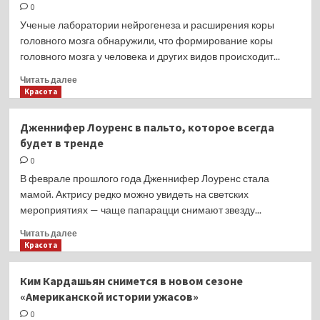
метод
0
диагностики
Ученые лаборатории нейрогенеза и расширения коры
генетических
головного мозга обнаружили, что формирование коры
заболеваний
головного мозга у человека и других видов происходит...
Прочитать
Читать далее
больше
Красота
о
Ученые
Дженнифер Лоуренс в пальто, которое всегда
выявили
будет в тренде
новые
механизмы
0
формирования
В феврале прошлого года Дженнифер Лоуренс стала
мозга
мамой. Актрису редко можно увидеть на светских
мероприятиях — чаще папарацци снимают звезду...
Прочитать
Читать далее
больше
Красота
о
Дженнифер
Ким Кардашьян снимется в новом сезоне
Лоуренс
«Американской истории ужасов»
в
пальто,
0