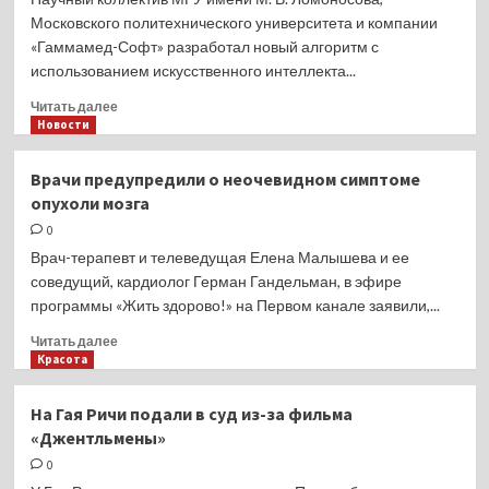
хандру
Московского политехнического университета и компании
«Гаммамед-Софт» разработал новый алгоритм с
использованием искусственного интеллекта...
Прочитать
Читать далее
больше
Новости
о
Российские
Врачи предупредили о неочевидном симптоме
ученые
опухоли мозга
создали ИИ
для
0
выявления
Врач-терапевт и телеведущая Елена Малышева и ее
суженных
соведущий, кардиолог Герман Гандельман, в эфире
сосудов
программы «Жить здорово!» на Первом канале заявили,...
головного
мозга
Прочитать
Читать далее
больше
Красота
о
Врачи
На Гая Ричи подали в суд из-за фильма
предупредили
«Джентльмены»
о неочевидном
симптоме
0
опухоли