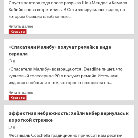
Cпустя полтора года после разрыва Шон Мендес и Камила
Кабейо снова встретились. В Сети завирусилось видео, на
котором бывшие влюбленные...
Прочитать
Читать далее
больше
Красота
о
Камила
«Спасатели Малибу» получат ремейк в виде
Кабейо
сериала
и
Шон
0
Мендес
«Спасатели Малибу» возвращаются! Deadline пишет, что
воссоединились
культовый телесериал 90-х получит ремейк. Источники
после
издания сообщили о том, что проект находится на...
разрыва
Прочитать
Читать далее
больше
Красота
о
«Спасатели
Эффектная небрежность: Хейли Бибер вернулась к
Малибу»
короткой стрижке
получат
ремейк
0
в
Фестиваль Coachella традиционно приносит нам десятки