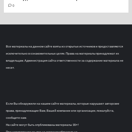
0
Все материалы на данном сайте взяты из открытых источников и предоставляются
исключительно в ознакомительных целях. Права на материалы принадлежат их
владельцам. Администрация сайта ответственности за содержание материала не
несет.
Если Вы обнаружили на нашем сайте материалы, которые нарушают авторские
права, принадлежащие Вам, Вашей компании или организации, пожалуйста,
сообщите нам.
На сайте могут быть опубликованы материалы 18+!
При цитировании ссылка на источник обязательна.