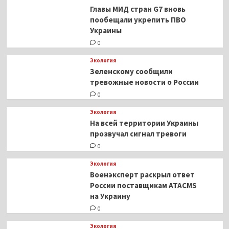
Главы МИД стран G7 вновь
пообещали укрепить ПВО
Украины
0
Экология
Зеленскому сообщили
тревожные новости о России
0
Экология
На всей территории Украины
прозвучал сигнал тревоги
0
Экология
Военэксперт раскрыл ответ
России поставщикам ATACMS
на Украину
0
Экология