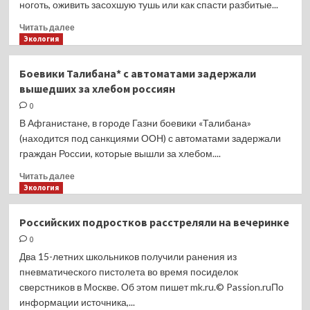
ноготь, оживить засохшую тушь или как спасти разбитые...
как
носить
Прочитать
Читать далее
«опасное»
больше
Экология
мини
о
Ситуация
Боевики Талибана* с автоматами задержали
help:
вышедших за хлебом россиян
как
починить
0
сломанную
В Афганистане, в городе Газни боевики «Талибана»
помаду
(находится под санкциями ООН) с автоматами задержали
граждан России, которые вышли за хлебом....
Прочитать
Читать далее
больше
Экология
о
Боевики
Российских подростков расстреляли на вечеринке
Талибана*
0
с автоматами
задержали
Два 15-летних школьников получили ранения из
вышедших
пневматического пистолета во время посиделок
за хлебом
сверстников в Москве. Об этом пишет mk.ru.© Passion.ruПо
россиян
информации источника,...