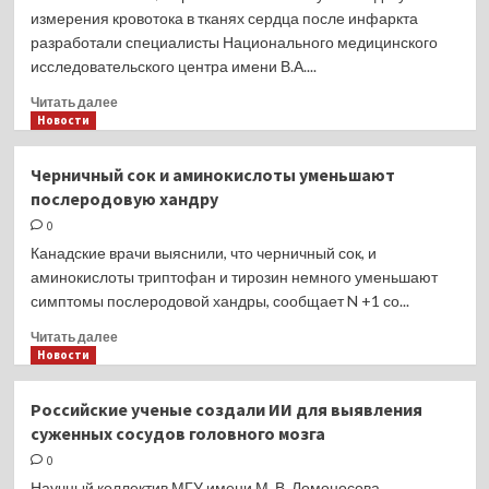
идут
измерения кровотока в тканях сердца после инфаркта
без
разработали специалисты Национального медицинского
участия
исследовательского центра имени В.А....
РФ
Прочитать
Читать далее
больше
Новости
о
Биосовместимый
Черничный сок и аминокислоты уменьшают
краситель
послеродовую хандру
покажет
состояние
0
сердца
Канадские врачи выяснили, что черничный сок, и
после
аминокислоты триптофан и тирозин немного уменьшают
инфаркта
симптомы послеродовой хандры, сообщает N +1 со...
Прочитать
Читать далее
больше
Новости
о
Черничный
Российские ученые создали ИИ для выявления
сок
суженных сосудов головного мозга
и аминокислоты
уменьшают
0
послеродовую
Научный коллектив МГУ имени М. В. Ломоносова,