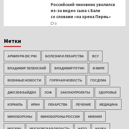
Российский чиновник уволился
из-за видео сына с Бали
со словами «на хрена Пермь»
0
Метки
АРМИЯ РФ (ВС РФ)
БОЛЕЗНИ И ЛЕКАРСТВА
ВСУ
ВЛАДИМИР ЗЕЛЕНСКИЙ
ВЛАДИМИР ПУТИН
В МИРЕ
ВОЕННЫЕ НОВОСТИ
ГОРЯЧАЯ НОВОСТЬ
ГОСДУМА
ДЖОЗЕФ БАЙДЕН
ЗОЖ
ЗАКОНОПРОЕКТЫ
ЗДОРОВЬЕ
ИЗРАИЛЬ
ИРАН
ЛЕКАРСТВА
ЛЕЧЕНИЕ
МЕДИЦИНА
МИНОБОРОНЫ
МИНОБОРОНЫ РОССИИ
МНЕНИЯ
МОСКВА
МОСКОВСКАЯ ОБЛАСТЬ
НАТО
НАУКА