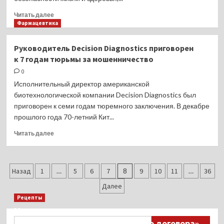
на
Прочитать
Читать далее
сумму
больше
Фармацевтика
1,2
о
млрд
Деятельность
Руководитель Decision Diagnostics приговорен
руб.
клиник
к 7 годам тюрьмы за мошенничество
Хайдарова
частично
0
приостановили
Исполнительный директор американской
из-
биотехнологической компании Decision Diagnostics был
за
приговорен к семи годам тюремного заключения. В декабре
расследования
прошлого года 70-летний Кит...
гибели
пациента
Прочитать
Читать далее
больше
о
Руководитель
Пагинация
Decision
Назад
1
…
5
6
7
8
9
10
11
…
36
Diagnostics
записей
Далее
приговорен
Рецепты
к 7 годам
тюрьмы
Миллионы японцев восстают против
за мошенничество
Найти:
тиранического «Пандемического договора»