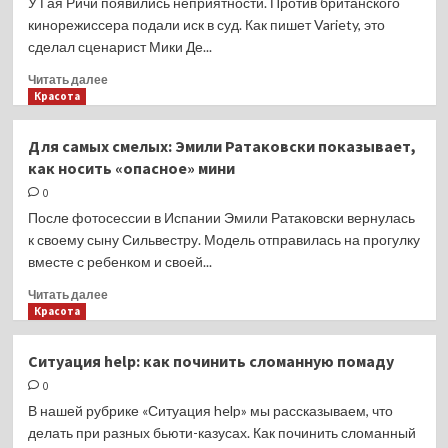
У Гая Ричи появились неприятности. Против британского
мозга
кинорежиссера подали иск в суд. Как пишет Variety, это
сделал сценарист Мики Де...
Прочитать
Читать далее
больше
Красота
о
На
Для самых смелых: Эмили Ратаковски показывает,
Гая
как носить «опасное» мини
Ричи
подали
0
в
После фотосессии в Испании Эмили Ратаковски вернулась
суд
к своему сыну Сильвестру. Модель отправилась на прогулку
из-
вместе с ребенком и своей...
за
фильма
Прочитать
Читать далее
«Джентльмены»
больше
Красота
о
Для
Ситуация help: как починить сломанную помаду
самых
0
смелых:
Эмили
В нашей рубрике «Ситуация help» мы рассказываем, что
Ратаковски
делать при разных бьюти-казусах. Как починить сломанный
показывает,