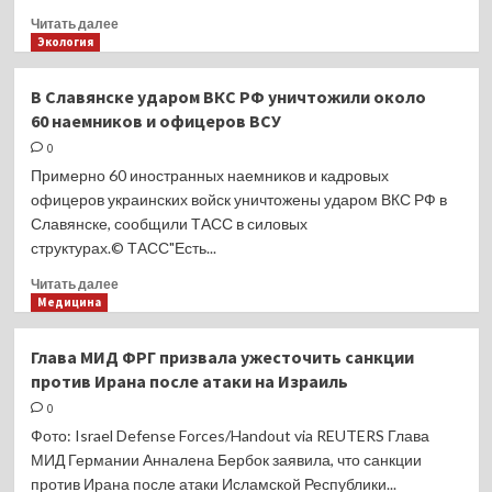
Прочитать
Читать далее
больше
Экология
о
Российских
В Славянске ударом ВКС РФ уничтожили около
подростков
60 наемников и офицеров ВСУ
расстреляли
на вечеринке
0
Примерно 60 иностранных наемников и кадровых
офицеров украинских войск уничтожены ударом ВКС РФ в
Славянске, сообщили ТАСС в силовых
структурах.© ТАСС"Есть...
Прочитать
Читать далее
больше
Медицина
о
В Славянске
Глава МИД ФРГ призвала ужесточить санкции
ударом
против Ирана после атаки на Израиль
ВКС
РФ уничтожили
0
около
Фото: Israel Defense Forces/Handout via REUTERS Глава
60 наемников
МИД Германии Анналена Бербок заявила, что санкции
и офицеров
против Ирана после атаки Исламской Республики...
ВСУ