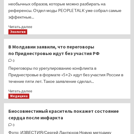
виде
необычных образов, которые можно разбирать на
сериала
референсы. Отдел моды PEOPLETALK уже собрал самые
эффектные...
Прочитать
Читать далее
больше
Экология
о
Эффектная
В Молдавии заявили, что переговоры
небрежность:
по Приднестровью идут без участия РФ
Хейли
Бибер
0
вернулась
Переговоры по урегулированию конфликта в
к
Приднестровье в формате «5+2» идут без участия России в
короткой
течение пяти лет. Такое заявление сделал...
стрижке
Прочитать
Читать далее
больше
Медицина
о
В Молдавии
Биосовместимый краситель покажет состояние
заявили,
сердца после инфаркта
что
переговоры
0
по Приднестровью
Фото: ИЗВЕСТИЯ/Сергей Лантюхов Новую методику