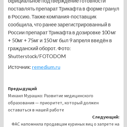
официальное подтверждение готовности
поставлять препарат Трикафта в форме гранул
в Россию. Также компания-поставщик
сообщила, что ранее зарегистрированный в
России препарат Трикафта в дозировке 100 мг
+ 50мг + 75мг и 150 мг был 9 апреля введён в
гражданский оборот. Фото:
Shutterstoсk/FOTODOM
Источник:
remedium.ru
Навигация
Предыдущий
Михаил Мурашко: Развитие медицинского
записи
образования — приоритет, который должен
оставаться в нашей работе
Следующий:
ФАС напомнила продавцам куриных яиц о запрете на