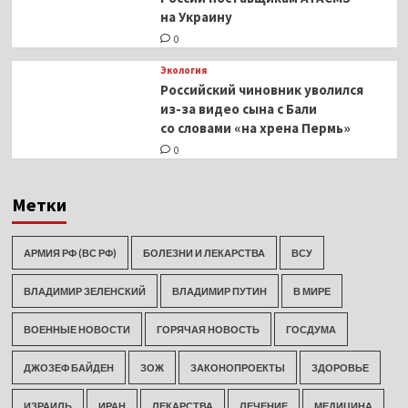
на Украину
0
Экология
Российский чиновник уволился
из-за видео сына с Бали
со словами «на хрена Пермь»
0
Метки
АРМИЯ РФ (ВС РФ)
БОЛЕЗНИ И ЛЕКАРСТВА
ВСУ
ВЛАДИМИР ЗЕЛЕНСКИЙ
ВЛАДИМИР ПУТИН
В МИРЕ
ВОЕННЫЕ НОВОСТИ
ГОРЯЧАЯ НОВОСТЬ
ГОСДУМА
ДЖОЗЕФ БАЙДЕН
ЗОЖ
ЗАКОНОПРОЕКТЫ
ЗДОРОВЬЕ
ИЗРАИЛЬ
ИРАН
ЛЕКАРСТВА
ЛЕЧЕНИЕ
МЕДИЦИНА