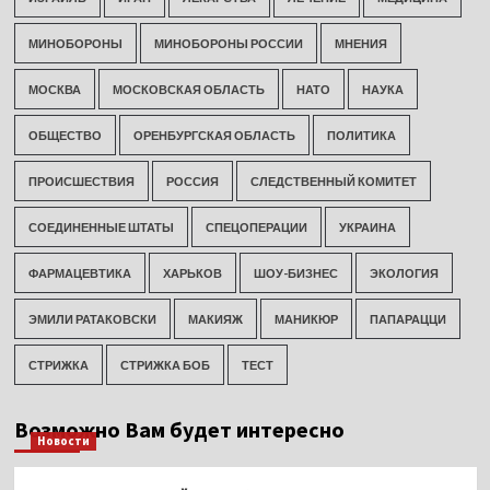
МИНОБОРОНЫ
МИНОБОРОНЫ РОССИИ
МНЕНИЯ
МОСКВА
МОСКОВСКАЯ ОБЛАСТЬ
НАТО
НАУКА
ОБЩЕСТВО
ОРЕНБУРГСКАЯ ОБЛАСТЬ
ПОЛИТИКА
ПРОИСШЕСТВИЯ
РОССИЯ
СЛЕДСТВЕННЫЙ КОМИТЕТ
СОЕДИНЕННЫЕ ШТАТЫ
СПЕЦОПЕРАЦИИ
УКРАИНА
ФАРМАЦЕВТИКА
ХАРЬКОВ
ШОУ-БИЗНЕС
ЭКОЛОГИЯ
ЭМИЛИ РАТАКОВСКИ
МАКИЯЖ
МАНИКЮР
ПАПАРАЦЦИ
СТРИЖКА
СТРИЖКА БОБ
ТЕСТ
Возможно Вам будет интересно
Новости