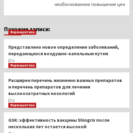
необоснованное повышение цен
Похожие записи:
Фармацевтика
Представлено новое определение заболеваний,
передающихся воздушно-капельным путем
0
Фармацевтика
Расширен перечень жизненно важных препаратов
и перечень препаратов для лечения
высокозатратных нозологий
0
Фармацевтика
GSK: эффективность вакцины Shingrix после
нескольких лет остается высокой