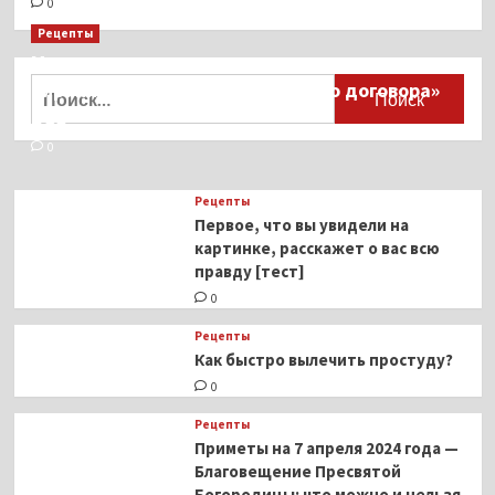
0
Рецепты
Миллионы японцев восстают против
Найти:
тиранического «Пандемического договора»
ВОЗ
0
Рецепты
Первое, что вы увидели на
картинке, расскажет о вас всю
правду [тест]
0
Рецепты
Как быстро вылечить простуду?
0
Рецепты
Приметы на 7 апреля 2024 года —
Благовещение Пресвятой
Богородицы: что можно и нельзя