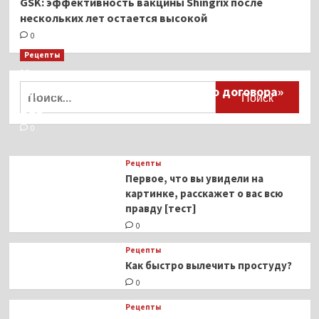
GSK: эффективность вакцины Shingrix после
нескольких лет остается высокой
0
Рецепты
Миллионы японцев восстают против
Найти:
тиранического «Пандемического договора»
ВОЗ
0
Рецепты
Первое, что вы увидели на
картинке, расскажет о вас всю
правду [тест]
0
Рецепты
Как быстро вылечить простуду?
0
Рецепты