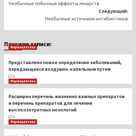
Необычные побочные эффекты лекарств
записи
Следующий:
Необычные источники антибиотиков
Похожие записи:
Фармацевтика
Представлено новое определение заболеваний,
передающихся воздушно-капельным путем
0
Фармацевтика
Расширен перечень жизненно важных препаратов
и перечень препаратов для лечения
высокозатратных нозологий
0
Фармацевтика