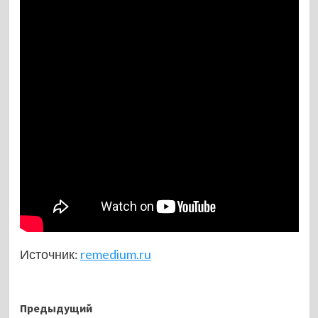
Источник:
remedium.ru
Навигация
Предыдущий