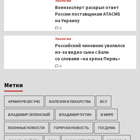
Экология
Военэксперт раскрыл ответ
России поставщикам ATACMS
на Украину
0
Экология
Российский чиновник уволился
из-за видео сына с Бали
со словами «на хрена Пермь»
0
Метки
АРМИЯ РФ (ВС РФ)
БОЛЕЗНИ И ЛЕКАРСТВА
ВСУ
ВЛАДИМИР ЗЕЛЕНСКИЙ
ВЛАДИМИР ПУТИН
В МИРЕ
ВОЕННЫЕ НОВОСТИ
ГОРЯЧАЯ НОВОСТЬ
ГОСДУМА