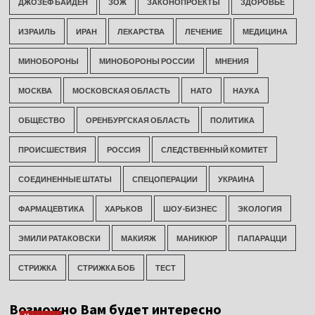
ДЖОЗЕФ БАЙДЕН
ЗОЖ
ЗАКОНОПРОЕКТЫ
ЗДОРОВЬЕ
ИЗРАИЛЬ
ИРАН
ЛЕКАРСТВА
ЛЕЧЕНИЕ
МЕДИЦИНА
МИНОБОРОНЫ
МИНОБОРОНЫ РОССИИ
МНЕНИЯ
МОСКВА
МОСКОВСКАЯ ОБЛАСТЬ
НАТО
НАУКА
ОБЩЕСТВО
ОРЕНБУРГСКАЯ ОБЛАСТЬ
ПОЛИТИКА
ПРОИСШЕСТВИЯ
РОССИЯ
СЛЕДСТВЕННЫЙ КОМИТЕТ
СОЕДИНЕННЫЕ ШТАТЫ
СПЕЦОПЕРАЦИИ
УКРАИНА
ФАРМАЦЕВТИКА
ХАРЬКОВ
ШОУ-БИЗНЕС
ЭКОЛОГИЯ
ЭМИЛИ РАТАКОВСКИ
МАКИЯЖ
МАНИКЮР
ПАПАРАЦЦИ
СТРИЖКА
СТРИЖКА БОБ
ТЕСТ
Возможно Вам будет интересно