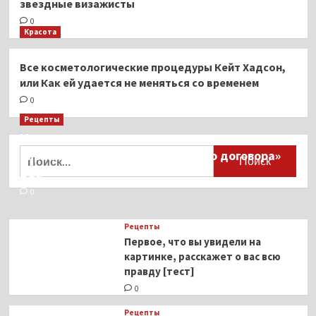
звездные визажисты
0
Красота
Все косметологические процедуры Кейт Хадсон,
или Как ей удается не меняться со временем
0
Рецепты
Миллионы японцев восстают против
Найти:
тиранического «Пандемического договора»
ВОЗ
0
Рецепты
Первое, что вы увидели на
картинке, расскажет о вас всю
правду [тест]
0
Рецепты