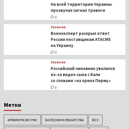
На всей территории Украины
прозвучал сигнал тревоги
0
Экология
Военэксперт раскрыл ответ
России поставщикам ATACMS
на Украину
0
Экология
Российский чиновник уволился
из-за видео сына с Бали
со словами «на хрена Пермь»
0
Метки
АРМИЯ РФ (ВС РФ)
БОЛЕЗНИ И ЛЕКАРСТВА
ВСУ