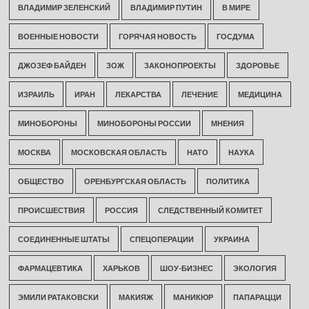
ВЛАДИМИР ЗЕЛЕНСКИЙ
ВЛАДИМИР ПУТИН
В МИРЕ
ВОЕННЫЕ НОВОСТИ
ГОРЯЧАЯ НОВОСТЬ
ГОСДУМА
ДЖОЗЕФ БАЙДЕН
ЗОЖ
ЗАКОНОПРОЕКТЫ
ЗДОРОВЬЕ
ИЗРАИЛЬ
ИРАН
ЛЕКАРСТВА
ЛЕЧЕНИЕ
МЕДИЦИНА
МИНОБОРОНЫ
МИНОБОРОНЫ РОССИИ
МНЕНИЯ
МОСКВА
МОСКОВСКАЯ ОБЛАСТЬ
НАТО
НАУКА
ОБЩЕСТВО
ОРЕНБУРГСКАЯ ОБЛАСТЬ
ПОЛИТИКА
ПРОИСШЕСТВИЯ
РОССИЯ
СЛЕДСТВЕННЫЙ КОМИТЕТ
СОЕДИНЕННЫЕ ШТАТЫ
СПЕЦОПЕРАЦИИ
УКРАИНА
ФАРМАЦЕВТИКА
ХАРЬКОВ
ШОУ-БИЗНЕС
ЭКОЛОГИЯ
ЭМИЛИ РАТАКОВСКИ
МАКИЯЖ
МАНИКЮР
ПАПАРАЦЦИ