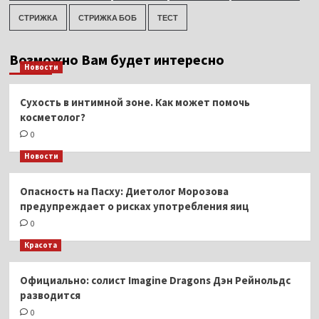
СТРИЖКА
СТРИЖКА БОБ
ТЕСТ
Возможно Вам будет интересно
Новости
Сухость в интимной зоне. Как может помочь
косметолог?
0
Новости
Опасность на Пасху: Диетолог Морозова
предупреждает о рисках употребления яиц
0
Красота
Официально: солист Imagine Dragons Дэн Рейнольдс
разводится
0