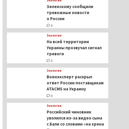
Экология
Зеленскому сообщили
тревожные новости
о России
0
Экология
На всей территории
Украины прозвучал сигнал
тревоги
0
Экология
Военэксперт раскрыл
ответ России поставщикам
ATACMS на Украину
0
Экология
Российский чиновник
уволился из-за видео сына
с Бали со словами «на хрена