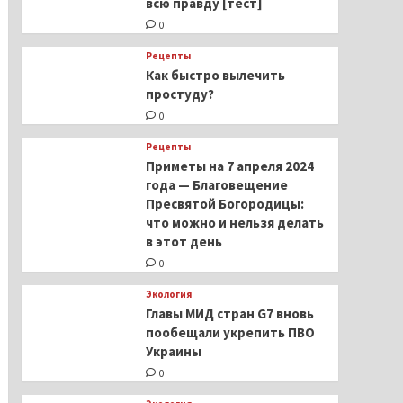
всю правду [тест]
0
Рецепты
Как быстро вылечить
простуду?
0
Рецепты
Приметы на 7 апреля 2024
года — Благовещение
Пресвятой Богородицы:
что можно и нельзя делать
в этот день
0
Экология
Главы МИД стран G7 вновь
пообещали укрепить ПВО
Украины
0