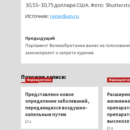
10,55–10,75 доллара США. Фото: Shutter
Источник:
remedium.ru
Навигация
Предыдущий
Парламент Великобритании вынес на голосовани
записи
законопроект о запрете курения
Похожие записи:
Фармацевтика
Фармацевти
Представлено новое
Расширен
определение заболеваний,
жизненно
передающихся воздушно-
препарат
капельным путем
препарат
высокоза
0
0