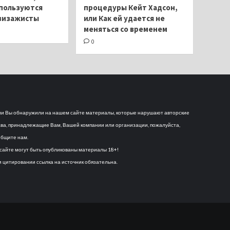
пользуются
процедуры Кейт Хадсон,
визажисты
или Как ей удается не
меняться со временем
0
и Вы обнаружили на нашем сайте материалы, которые нарушают авторские
ва, принадлежащие Вам, Вашей компании или организации, пожалуйста,
бщите нам.
сайте могут быть опубликованы материалы 18+!
 цитировании ссылка на источник обязательна.