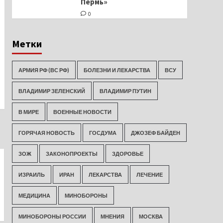
Пермь»
0
Метки
АРМИЯ РФ (ВС РФ)
БОЛЕЗНИ И ЛЕКАРСТВА
ВСУ
ВЛАДИМИР ЗЕЛЕНСКИЙ
ВЛАДИМИР ПУТИН
В МИРЕ
ВОЕННЫЕ НОВОСТИ
ГОРЯЧАЯ НОВОСТЬ
ГОСДУМА
ДЖОЗЕФ БАЙДЕН
ЗОЖ
ЗАКОНОПРОЕКТЫ
ЗДОРОВЬЕ
ИЗРАИЛЬ
ИРАН
ЛЕКАРСТВА
ЛЕЧЕНИЕ
МЕДИЦИНА
МИНОБОРОНЫ
МИНОБОРОНЫ РОССИИ
МНЕНИЯ
МОСКВА