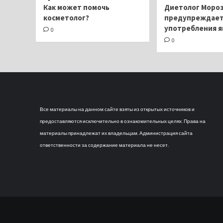
Как может помочь
Диетолог Моро
косметолог?
предупреждает 
употребления 
0
0
Все материалы на данном сайте взяты из открытых источников и
предоставляются исключительно в ознакомительных целях. Права на
материалы принадлежат их владельцам. Администрация сайта
ответственности за содержание материала не несет.