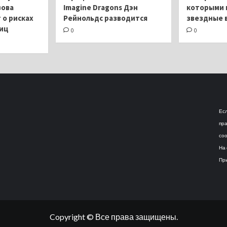
зова
Imagine Dragons Дэн
которыми 
о рисках
Рейнольдс разводится
звездные 
яиц
0
0
Есл
пра
соо
На 
При
Copyright © Все права защищены.