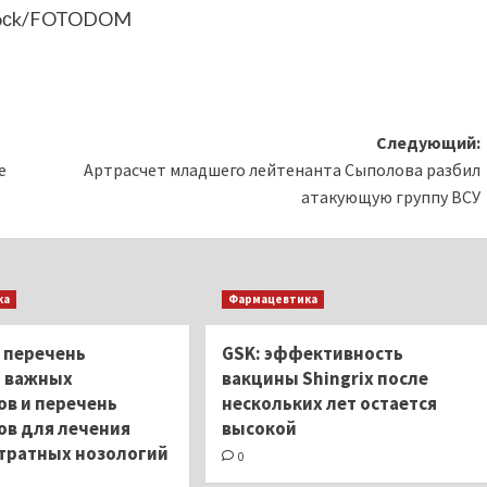
stoсk/FOTODOM
Следующий:
е
Артрасчет младшего лейтенанта Сыполова разбил
атакующую группу ВСУ
ка
Фармацевтика
 перечень
GSK: эффективность
 важных
вакцины Shingrix после
ов и перечень
нескольких лет остается
ов для лечения
высокой
тратных нозологий
0