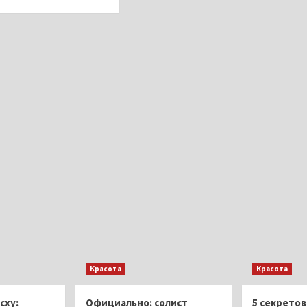
Красота
Красота
сху:
Официально: солист
5 секретов