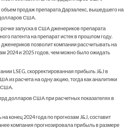
у объем продаж препарата Дарзалекс, вышедшего на
д долларов США.
срочке запуска в США дженериков препарата
ного патента на препарат истек в прошлом году.
я дженериков позволит компании рассчитывать на
ам 2024 и 2025 годов, чем можно было ожидать
нии LSEG, скорректированная прибыль J&J в
А из расчета на одну акцию, тогда как аналитики
а США.
лрд долларов США при расчетных показателях в
а конец 2024 года по прогнозам J&J, составит
Ранее компания прогнозировала прибыль в размере