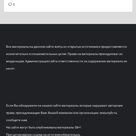
0
Все материалы на данном сайте взяты из открытых источников и предоставляются
исключительно в ознакомительных целях. Права на материалы принадлежат их
владельцам. Администрация сайта ответственности за содержание материала не
несет.
Если Вы обнаружили на нашем сайте материалы, которые нарушают авторские
права, принадлежащие Вам, Вашей компании или организации, пожалуйста,
сообщите нам.
На сайте могут быть опубликованы материалы 18+!
При цитировании ссылка на источник обязательна.