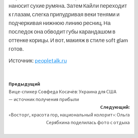
наносит сухие румяна. Затем Кайли переходит
к глазам, слегка припудривая веки тенями и
подчеркивая нижнюю линию ресниц. На
последок она обводит губы карандашом в
оттенке корицы. И вот, макияж в стиле soft glam
готов.
Источник:
peopletalk.ru
Навигация
Предыдущий
Вице-спикер Совфеда Косачёв: Украина для США
записи
— источник получения прибыли
Следующий:
«Восторг, красота гор, национальный колорит»: Ольга
Серябкина поделилась фото с отдыха