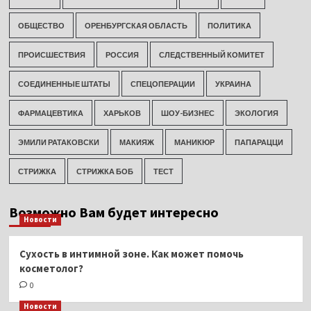
ОБЩЕСТВО
ОРЕНБУРГСКАЯ ОБЛАСТЬ
ПОЛИТИКА
ПРОИСШЕСТВИЯ
РОССИЯ
СЛЕДСТВЕННЫЙ КОМИТЕТ
СОЕДИНЕННЫЕ ШТАТЫ
СПЕЦОПЕРАЦИИ
УКРАИНА
ФАРМАЦЕВТИКА
ХАРЬКОВ
ШОУ-БИЗНЕС
ЭКОЛОГИЯ
ЭМИЛИ РАТАКОВСКИ
МАКИЯЖ
МАНИКЮР
ПАПАРАЦЦИ
СТРИЖКА
СТРИЖКА БОБ
ТЕСТ
Возможно Вам будет интересно
Новости
Сухость в интимной зоне. Как может помочь
косметолог?
0
Новости