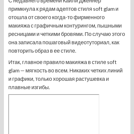
С недавнего времени Кайли Дженнер
примкнула к рядам адептов стиля soft glam и
отошла от своего когда-то фирменного
макияжа с графичным контурингом, пышными
ресницами и четкими бровями. По случаю этого
она записала пошаговый видеотуториал, как
повторить образ в ее стиле.
Итак, главное правило макияжа в стиле soft
glam — мягкость во всем. Никаких четких линий
и графики, только хорошая растушевка и
плавные изгибы.