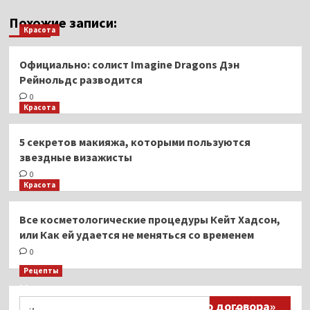
Похожие записи:
Красота
Официально: солист Imagine Dragons Дэн
Рейнольдс разводится
0
Красота
5 секретов макияжа, которыми пользуются
звездные визажисты
0
Красота
Все косметологические процедуры Кейт Хадсон,
или Как ей удается не меняться со временем
0
Рецепты
Миллионы японцев восстают против
Найти:
тиранического «Пандемического договора»