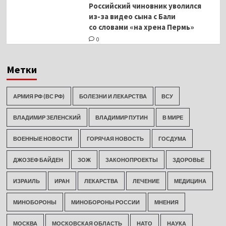
Российский чиновник уволился
из-за видео сына с Бали
со словами «на хрена Пермь»
0
Метки
АРМИЯ РФ (ВС РФ)
БОЛЕЗНИ И ЛЕКАРСТВА
ВСУ
ВЛАДИМИР ЗЕЛЕНСКИЙ
ВЛАДИМИР ПУТИН
В МИРЕ
ВОЕННЫЕ НОВОСТИ
ГОРЯЧАЯ НОВОСТЬ
ГОСДУМА
ДЖОЗЕФ БАЙДЕН
ЗОЖ
ЗАКОНОПРОЕКТЫ
ЗДОРОВЬЕ
ИЗРАИЛЬ
ИРАН
ЛЕКАРСТВА
ЛЕЧЕНИЕ
МЕДИЦИНА
МИНОБОРОНЫ
МИНОБОРОНЫ РОССИИ
МНЕНИЯ
МОСКВА
МОСКОВСКАЯ ОБЛАСТЬ
НАТО
НАУКА