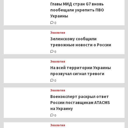
Главы МИД стран G7 вновь
пообещали укрепить ПВО
Украины
0
Экология
Зеленскому сообщили
тревожные новости о России
0
Экология
На всей территории Украины
прозвучал сигнал тревоги
0
Экология
Военэксперт раскрыл ответ
России поставщикам ATACMS
на Украину
0
Экология