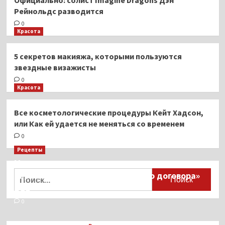
Рейнольдс разводится
0
Красота
5 секретов макияжа, которыми пользуются
звездные визажисты
0
Красота
Все косметологические процедуры Кейт Хадсон,
или Как ей удается не меняться со временем
0
Рецепты
Миллионы японцев восстают против
Найти:
тиранического «Пандемического договора»
ВОЗ
0