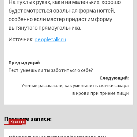
На пухлых руках, как и на маленьких, хорошо
будет смотреться овальная форма ногтей,
особенно если мастер придаст им форму
вытянутого прямоугольника.
Источник:
peopletalk.ru
Навигация
Предыдущий
Тест: умеешь ли ты заботиться о себе?
записи
Следующий:
Ученые рассказали, как уменьшить скачки сахара
в крови при приеме пищи
Похожие записи:
Красота
Официально: солист Imagine Dragons Дэн