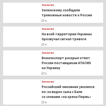
Экология
Зеленскому сообщили
тревожные новости о России
0
Экология
На всей территории Украины
прозвучал сигнал тревоги
0
Экология
Военэксперт раскрыл ответ
России поставщикам ATACMS
на Украину
0
Экология
Российский чиновник уволился
из-за видео сына с Бали
со словами «на хрена Пермь»
0