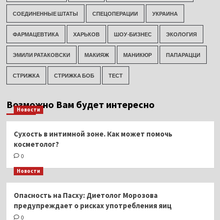
СОЕДИНЕННЫЕ ШТАТЫ
СПЕЦОПЕРАЦИИ
УКРАИНА
ФАРМАЦЕВТИКА
ХАРЬКОВ
ШОУ-БИЗНЕС
ЭКОЛОГИЯ
ЭМИЛИ РАТАКОВСКИ
МАКИЯЖ
МАНИКЮР
ПАПАРАЦЦИ
СТРИЖКА
СТРИЖКА БОБ
ТЕСТ
Возможно Вам будет интересно
Новости
Сухость в интимной зоне. Как может помочь
косметолог?
0
Новости
Опасность на Пасху: Диетолог Морозова
предупреждает о рисках употребления яиц
0