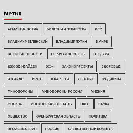
Метки
АРМИЯ РФ (ВС РФ)
БОЛЕЗНИ И ЛЕКАРСТВА
ВСУ
ВЛАДИМИР ЗЕЛЕНСКИЙ
ВЛАДИМИР ПУТИН
В МИРЕ
ВОЕННЫЕ НОВОСТИ
ГОРЯЧАЯ НОВОСТЬ
ГОСДУМА
ДЖОЗЕФ БАЙДЕН
ЗОЖ
ЗАКОНОПРОЕКТЫ
ЗДОРОВЬЕ
ИЗРАИЛЬ
ИРАН
ЛЕКАРСТВА
ЛЕЧЕНИЕ
МЕДИЦИНА
МИНОБОРОНЫ
МИНОБОРОНЫ РОССИИ
МНЕНИЯ
МОСКВА
МОСКОВСКАЯ ОБЛАСТЬ
НАТО
НАУКА
ОБЩЕСТВО
ОРЕНБУРГСКАЯ ОБЛАСТЬ
ПОЛИТИКА
ПРОИСШЕСТВИЯ
РОССИЯ
СЛЕДСТВЕННЫЙ КОМИТЕТ