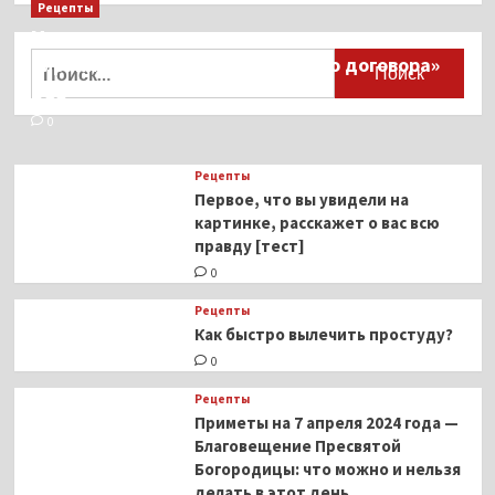
Рецепты
Миллионы японцев восстают против
Найти:
тиранического «Пандемического договора»
ВОЗ
0
Рецепты
Первое, что вы увидели на
картинке, расскажет о вас всю
правду [тест]
0
Рецепты
Как быстро вылечить простуду?
0
Рецепты
Приметы на 7 апреля 2024 года —
Благовещение Пресвятой
Богородицы: что можно и нельзя
делать в этот день