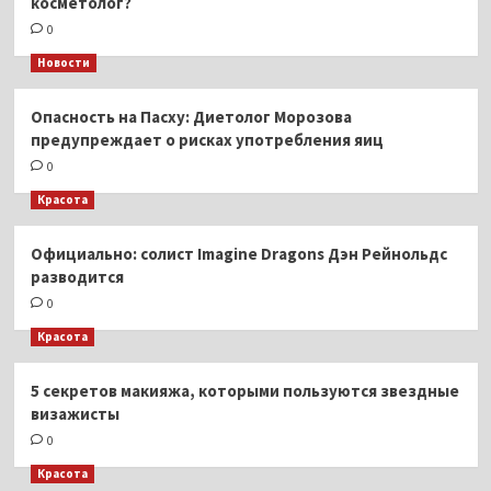
косметолог?
0
Новости
Опасность на Пасху: Диетолог Морозова
предупреждает о рисках употребления яиц
0
Красота
Официально: солист Imagine Dragons Дэн Рейнольдс
разводится
0
Красота
5 секретов макияжа, которыми пользуются звездные
визажисты
0
Красота