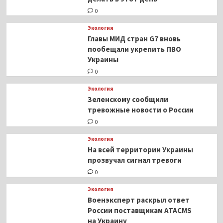
0
Экология
Главы МИД стран G7 вновь
пообещали укрепить ПВО
Украины
0
Экология
Зеленскому сообщили
тревожные новости о России
0
Экология
На всей территории Украины
прозвучал сигнал тревоги
0
Экология
Военэксперт раскрыл ответ
России поставщикам ATACMS
на Украину