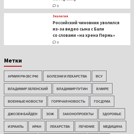
0
Экология
Российский чиновник уволился
из-за видео сына с Бали
со словами «на хрена Пермь»
0
Метки
АРМИЯ РФ (ВС РФ)
БОЛЕЗНИ И ЛЕКАРСТВА
ВСУ
ВЛАДИМИР ЗЕЛЕНСКИЙ
ВЛАДИМИР ПУТИН
В МИРЕ
ВОЕННЫЕ НОВОСТИ
ГОРЯЧАЯ НОВОСТЬ
ГОСДУМА
ДЖОЗЕФ БАЙДЕН
ЗОЖ
ЗАКОНОПРОЕКТЫ
ЗДОРОВЬЕ
ИЗРАИЛЬ
ИРАН
ЛЕКАРСТВА
ЛЕЧЕНИЕ
МЕДИЦИНА