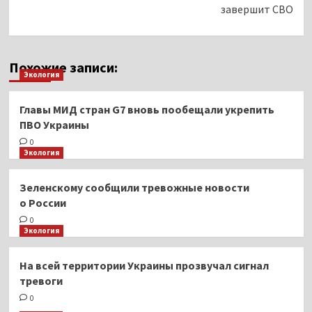
завершит СВО
Похожие записи:
Экология
Главы МИД стран G7 вновь пообещали укрепить
ПВО Украины
0
Экология
Зеленскому сообщили тревожные новости
о России
0
Экология
На всей территории Украины прозвучал сигнал
тревоги
0