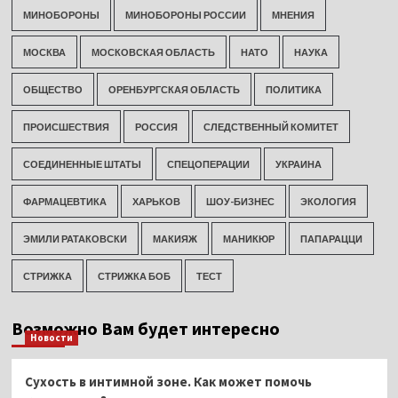
МИНОБОРОНЫ
МИНОБОРОНЫ РОССИИ
МНЕНИЯ
МОСКВА
МОСКОВСКАЯ ОБЛАСТЬ
НАТО
НАУКА
ОБЩЕСТВО
ОРЕНБУРГСКАЯ ОБЛАСТЬ
ПОЛИТИКА
ПРОИСШЕСТВИЯ
РОССИЯ
СЛЕДСТВЕННЫЙ КОМИТЕТ
СОЕДИНЕННЫЕ ШТАТЫ
СПЕЦОПЕРАЦИИ
УКРАИНА
ФАРМАЦЕВТИКА
ХАРЬКОВ
ШОУ-БИЗНЕС
ЭКОЛОГИЯ
ЭМИЛИ РАТАКОВСКИ
МАКИЯЖ
МАНИКЮР
ПАПАРАЦЦИ
СТРИЖКА
СТРИЖКА БОБ
ТЕСТ
Возможно Вам будет интересно
Новости
Сухость в интимной зоне. Как может помочь