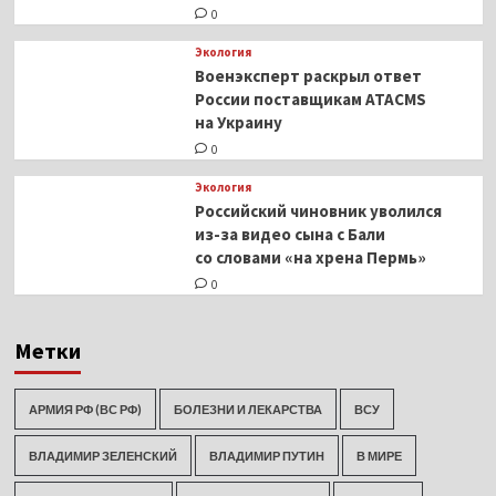
0
Экология
Военэксперт раскрыл ответ
России поставщикам ATACMS
на Украину
0
Экология
Российский чиновник уволился
из-за видео сына с Бали
со словами «на хрена Пермь»
0
Метки
АРМИЯ РФ (ВС РФ)
БОЛЕЗНИ И ЛЕКАРСТВА
ВСУ
ВЛАДИМИР ЗЕЛЕНСКИЙ
ВЛАДИМИР ПУТИН
В МИРЕ