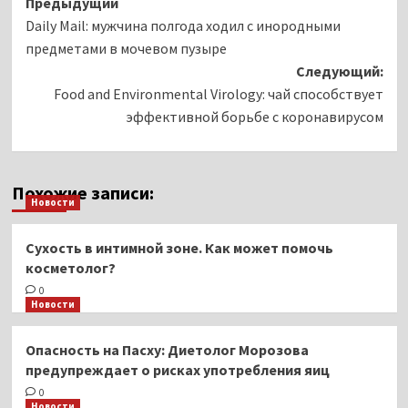
Навигация
Предыдущий
Daily Mail: мужчина полгода ходил с инородными
записи
предметами в мочевом пузыре
Следующий:
Food and Environmental Virology: чай способствует
эффективной борьбе с коронавирусом
Похожие записи:
Новости
Сухость в интимной зоне. Как может помочь
косметолог?
0
Новости
Опасность на Пасху: Диетолог Морозова
предупреждает о рисках употребления яиц
0
Новости