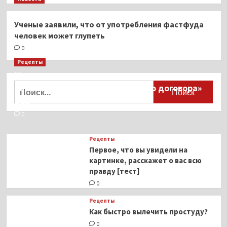
Ученые заявили, что от употребления фастфуда
человек может глупеть
0
Рецепты
Миллионы японцев восстают против
Найти:
тиранического «Пандемического договора»
ВОЗ
0
Рецепты
Первое, что вы увидели на
картинке, расскажет о вас всю
правду [тест]
0
Рецепты
Как быстро вылечить простуду?
0