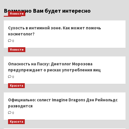
Возможно Вам будет интересно
Новости
Сухость в интимной зоне. Как может помочь
косметолог?
0
Новости
Опасность на Пасху: Диетолог Морозова
предупреждает о рисках употребления яиц
0
Красота
Официально: солист Imagine Dragons Дэн Рейнольдс
разводится
0
Красота