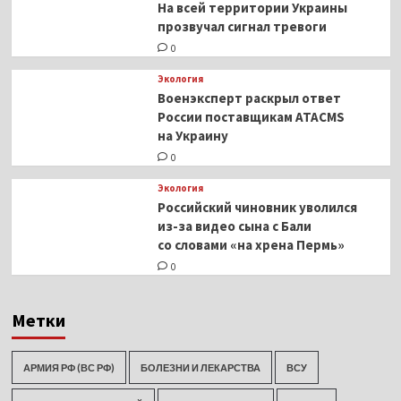
На всей территории Украины
прозвучал сигнал тревоги
0
Экология
Военэксперт раскрыл ответ
России поставщикам ATACMS
на Украину
0
Экология
Российский чиновник уволился
из-за видео сына с Бали
со словами «на хрена Пермь»
0
Метки
АРМИЯ РФ (ВС РФ)
БОЛЕЗНИ И ЛЕКАРСТВА
ВСУ