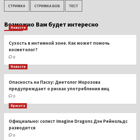
СТРИЖКА
СТРИЖКА БОБ
ТЕСТ
Возможно Вам будет интересно
Новости
Сухость в интимной зоне. Как может помочь
косметолог?
0
Новости
Опасность на Пасху: Диетолог Морозова
предупреждает о рисках употребления яиц
0
Красота
Официально: солист Imagine Dragons Дэн Рейнольдс
разводится
0