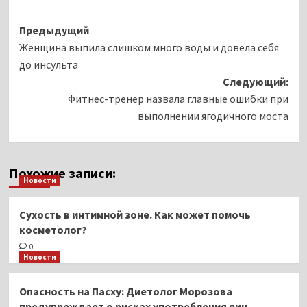
Навигация
Предыдущий
Женщина выпила слишком много воды и довела себя
записи
до инсульта
Следующий:
Фитнес-тренер назвала главные ошибки при
выполнении ягодичного моста
Похожие записи:
Новости
Сухость в интимной зоне. Как может помочь
косметолог?
0
Новости
Опасность на Пасху: Диетолог Морозова
предупреждает о рисках употребления яиц