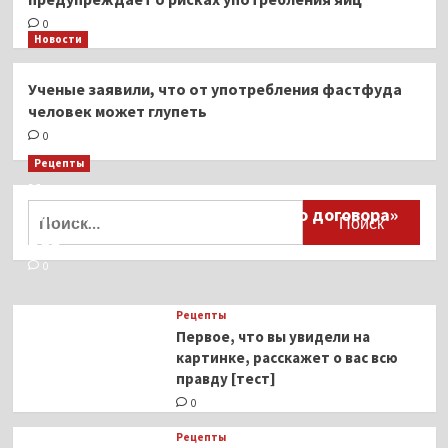
0
Новости
Ученые заявили, что от употребления фастфуда
человек может глупеть
0
Рецепты
Миллионы японцев восстают против
Найти:
тиранического «Пандемического договора»
ВОЗ
0
Рецепты
Первое, что вы увидели на
картинке, расскажет о вас всю
правду [тест]
0
Рецепты