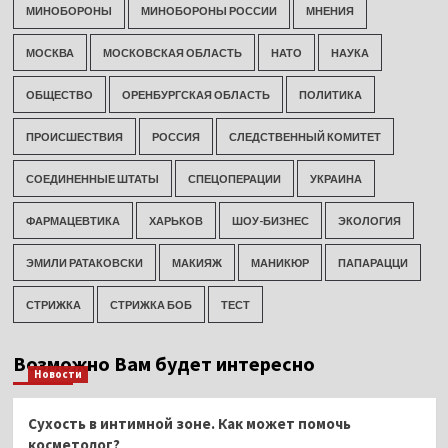
МИНОБОРОНЫ
МИНОБОРОНЫ РОССИИ
МНЕНИЯ
МОСКВА
МОСКОВСКАЯ ОБЛАСТЬ
НАТО
НАУКА
ОБЩЕСТВО
ОРЕНБУРГСКАЯ ОБЛАСТЬ
ПОЛИТИКА
ПРОИСШЕСТВИЯ
РОССИЯ
СЛЕДСТВЕННЫЙ КОМИТЕТ
СОЕДИНЕННЫЕ ШТАТЫ
СПЕЦОПЕРАЦИИ
УКРАИНА
ФАРМАЦЕВТИКА
ХАРЬКОВ
ШОУ-БИЗНЕС
ЭКОЛОГИЯ
ЭМИЛИ РАТАКОВСКИ
МАКИЯЖ
МАНИКЮР
ПАПАРАЦЦИ
СТРИЖКА
СТРИЖКА БОБ
ТЕСТ
Возможно Вам будет интересно
Новости
Сухость в интимной зоне. Как может помочь
косметолог?