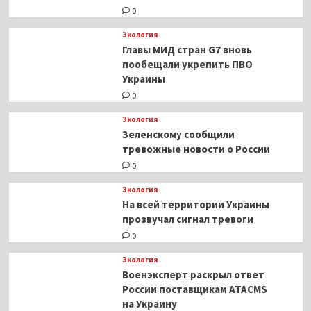
0
Экология
Главы МИД стран G7 вновь
пообещали укрепить ПВО
Украины
0
Экология
Зеленскому сообщили
тревожные новости о России
0
Экология
На всей территории Украины
прозвучал сигнал тревоги
0
Экология
Военэксперт раскрыл ответ
России поставщикам ATACMS
на Украину