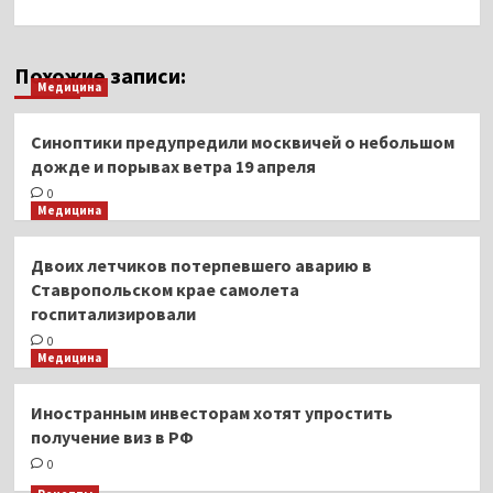
Похожие записи:
Медицина
Синоптики предупредили москвичей о небольшом
дожде и порывах ветра 19 апреля
0
Медицина
Двоих летчиков потерпевшего аварию в
Ставропольском крае самолета
госпитализировали
0
Медицина
Иностранным инвесторам хотят упростить
получение виз в РФ
0