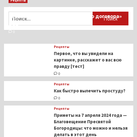
Рецепты
Миллионы японцев восстают против
Найти:
тиранического «Пандемического договора»
ВОЗ
0
Рецепты
Первое, что вы увидели на
картинке, расскажет о вас всю
правду [тест]
0
Рецепты
Как быстро вылечить простуду?
0
Рецепты
Приметы на 7 апреля 2024 года —
Благовещение Пресвятой
Богородицы: что можно и нельзя
делать в этот день