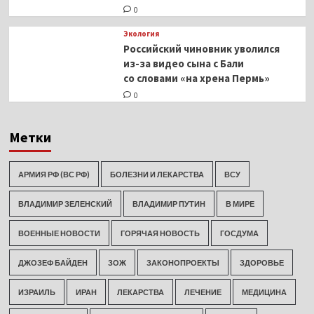
0
Экология
Российский чиновник уволился
из-за видео сына с Бали
со словами «на хрена Пермь»
0
Метки
АРМИЯ РФ (ВС РФ)
БОЛЕЗНИ И ЛЕКАРСТВА
ВСУ
ВЛАДИМИР ЗЕЛЕНСКИЙ
ВЛАДИМИР ПУТИН
В МИРЕ
ВОЕННЫЕ НОВОСТИ
ГОРЯЧАЯ НОВОСТЬ
ГОСДУМА
ДЖОЗЕФ БАЙДЕН
ЗОЖ
ЗАКОНОПРОЕКТЫ
ЗДОРОВЬЕ
ИЗРАИЛЬ
ИРАН
ЛЕКАРСТВА
ЛЕЧЕНИЕ
МЕДИЦИНА