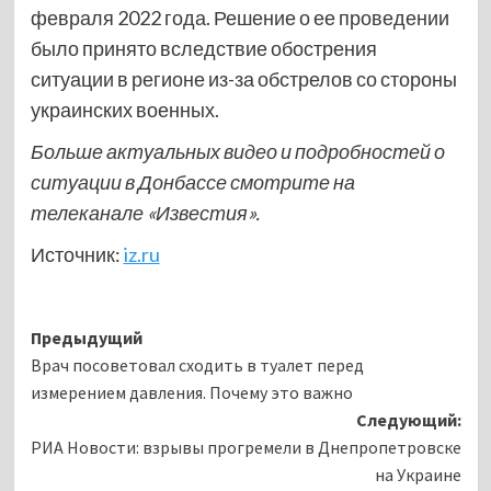
февраля 2022 года. Решение о ее проведении
было принято вследствие обострения
ситуации в регионе из-за обстрелов со стороны
украинских военных.
Больше актуальных видео и подробностей о
ситуации в Донбассе смотрите на
телеканале «Известия».
Источник:
iz.ru
Навигация
Предыдущий
Врач посоветовал сходить в туалет перед
записи
измерением давления. Почему это важно
Следующий:
РИА Новости: взрывы прогремели в Днепропетровске
на Украине