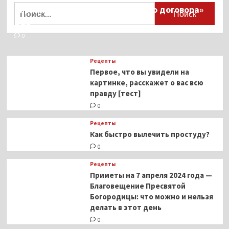
Найти:
тиранического «Пандемического договора»
ВОЗ
0
Рецепты
Первое, что вы увидели на
картинке, расскажет о вас всю
правду [тест]
0
Рецепты
Как быстро вылечить простуду?
0
Рецепты
Приметы на 7 апреля 2024 года —
Благовещение Пресвятой
Богородицы: что можно и нельзя
делать в этот день
0