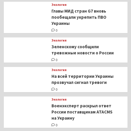
Экология
Главы МИД стран G7 вновь
пообещали укрепить ПВО
Украины
0
Экология
Зеленскому сообщили
тревожные новости о России
0
Экология
На всей территории Украины
прозвучал сигнал тревоги
0
Экология
Военэксперт раскрыл ответ
России поставщикам ATACMS
на Украину
0