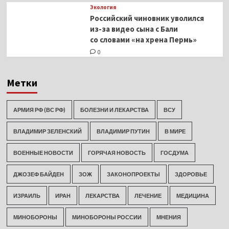
Экология
Российский чиновник уволился
из-за видео сына с Бали
со словами «на хрена Пермь»
0
Метки
АРМИЯ РФ (ВС РФ)
БОЛЕЗНИ И ЛЕКАРСТВА
ВСУ
ВЛАДИМИР ЗЕЛЕНСКИЙ
ВЛАДИМИР ПУТИН
В МИРЕ
ВОЕННЫЕ НОВОСТИ
ГОРЯЧАЯ НОВОСТЬ
ГОСДУМА
ДЖОЗЕФ БАЙДЕН
ЗОЖ
ЗАКОНОПРОЕКТЫ
ЗДОРОВЬЕ
ИЗРАИЛЬ
ИРАН
ЛЕКАРСТВА
ЛЕЧЕНИЕ
МЕДИЦИНА
МИНОБОРОНЫ
МИНОБОРОНЫ РОССИИ
МНЕНИЯ