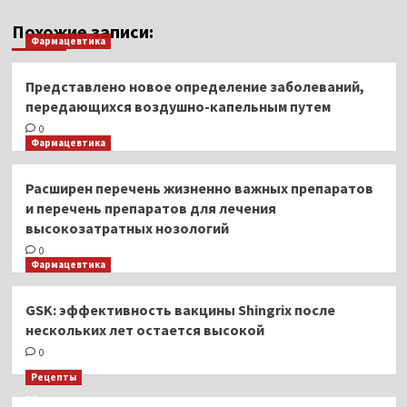
Похожие записи:
Фармацевтика
Представлено новое определение заболеваний,
передающихся воздушно-капельным путем
0
Фармацевтика
Расширен перечень жизненно важных препаратов
и перечень препаратов для лечения
высокозатратных нозологий
0
Фармацевтика
GSK: эффективность вакцины Shingrix после
нескольких лет остается высокой
0
Рецепты
Миллионы японцев восстают против