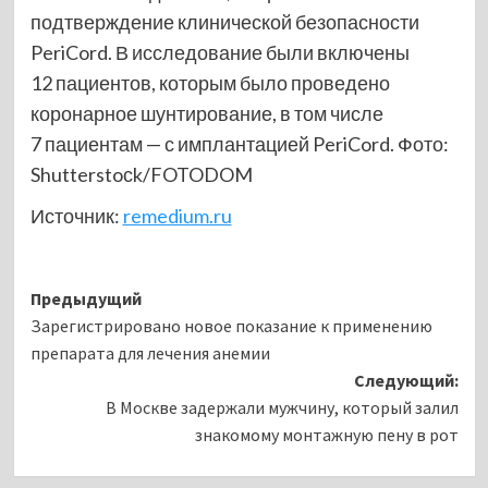
подтверждение клинической безопасности
PeriCord. В исследование были включены
12 пациентов, которым было проведено
коронарное шунтирование, в том числе
7 пациентам — с имплантацией PeriCord. Фото:
Shutterstoсk/FOTODOM
Источник:
remedium.ru
Навигация
Предыдущий
Зарегистрировано новое показание к применению
записи
препарата для лечения анемии
Следующий:
В Москве задержали мужчину, который залил
знакомому монтажную пену в рот