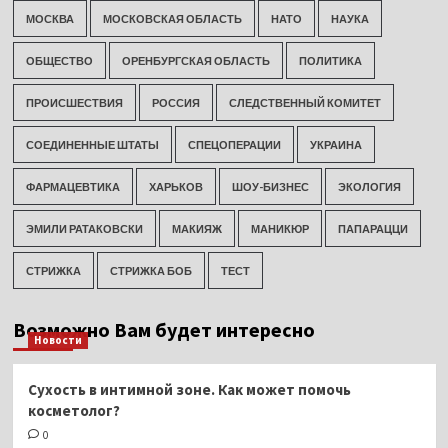
МОСКВА
МОСКОВСКАЯ ОБЛАСТЬ
НАТО
НАУКА
ОБЩЕСТВО
ОРЕНБУРГСКАЯ ОБЛАСТЬ
ПОЛИТИКА
ПРОИСШЕСТВИЯ
РОССИЯ
СЛЕДСТВЕННЫЙ КОМИТЕТ
СОЕДИНЕННЫЕ ШТАТЫ
СПЕЦОПЕРАЦИИ
УКРАИНА
ФАРМАЦЕВТИКА
ХАРЬКОВ
ШОУ-БИЗНЕС
ЭКОЛОГИЯ
ЭМИЛИ РАТАКОВСКИ
МАКИЯЖ
МАНИКЮР
ПАПАРАЦЦИ
СТРИЖКА
СТРИЖКА БОБ
ТЕСТ
Возможно Вам будет интересно
Новости
Сухость в интимной зоне. Как может помочь
косметолог?
0