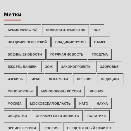
Метки
АРМИЯ РФ (ВС РФ)
БОЛЕЗНИ И ЛЕКАРСТВА
ВСУ
ВЛАДИМИР ЗЕЛЕНСКИЙ
ВЛАДИМИР ПУТИН
В МИРЕ
ВОЕННЫЕ НОВОСТИ
ГОРЯЧАЯ НОВОСТЬ
ГОСДУМА
ДЖОЗЕФ БАЙДЕН
ЗОЖ
ЗАКОНОПРОЕКТЫ
ЗДОРОВЬЕ
ИЗРАИЛЬ
ИРАН
ЛЕКАРСТВА
ЛЕЧЕНИЕ
МЕДИЦИНА
МИНОБОРОНЫ
МИНОБОРОНЫ РОССИИ
МНЕНИЯ
МОСКВА
МОСКОВСКАЯ ОБЛАСТЬ
НАТО
НАУКА
ОБЩЕСТВО
ОРЕНБУРГСКАЯ ОБЛАСТЬ
ПОЛИТИКА
ПРОИСШЕСТВИЯ
РОССИЯ
СЛЕДСТВЕННЫЙ КОМИТЕТ