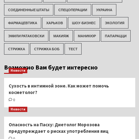
СОЕДИНЕННЫЕ ШТАТЫ
СПЕЦОПЕРАЦИИ
УКРАИНА
ФАРМАЦЕВТИКА
ХАРЬКОВ
ШОУ-БИЗНЕС
ЭКОЛОГИЯ
ЭМИЛИ РАТАКОВСКИ
МАКИЯЖ
МАНИКЮР
ПАПАРАЦЦИ
СТРИЖКА
СТРИЖКА БОБ
ТЕСТ
Возможно Вам будет интересно
Новости
Сухость в интимной зоне. Как может помочь
косметолог?
0
Новости
Опасность на Пасху: Диетолог Морозова
предупреждает о рисках употребления яиц
0