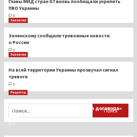
Главы МИД стран G7 вновь пообещали укрепить
ПВО Украины
0
Экология
Зеленскому сообщили тревожные новости
о России
0
Экология
На всей территории Украины прозвучал сигнал
тревоги
0
Рецепты
Миллионы японцев восстают против
Найти:
тиранического «Пандемического договора»
ВОЗ
0