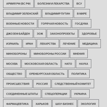
АРМИЯ РФ (ВС РФ)
БОЛЕЗНИ И ЛЕКАРСТВА
ВСУ
ВЛАДИМИР ЗЕЛЕНСКИЙ
ВЛАДИМИР ПУТИН
В МИРЕ
ВОЕННЫЕ НОВОСТИ
ГОРЯЧАЯ НОВОСТЬ
ГОСДУМА
ДЖОЗЕФ БАЙДЕН
ЗОЖ
ЗАКОНОПРОЕКТЫ
ЗДОРОВЬЕ
ИЗРАИЛЬ
ИРАН
ЛЕКАРСТВА
ЛЕЧЕНИЕ
МЕДИЦИНА
МИНОБОРОНЫ
МИНОБОРОНЫ РОССИИ
МНЕНИЯ
МОСКВА
МОСКОВСКАЯ ОБЛАСТЬ
НАТО
НАУКА
ОБЩЕСТВО
ОРЕНБУРГСКАЯ ОБЛАСТЬ
ПОЛИТИКА
ПРОИСШЕСТВИЯ
РОССИЯ
СЛЕДСТВЕННЫЙ КОМИТЕТ
СОЕДИНЕННЫЕ ШТАТЫ
СПЕЦОПЕРАЦИИ
УКРАИНА
ФАРМАЦЕВТИКА
ХАРЬКОВ
ШОУ-БИЗНЕС
ЭКОЛОГИЯ