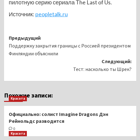
пилотную серию сериала The Last of Us.
Источник:
peopletalk.ru
Навигация
Предыдущий
Поддержку закрытия границы с Россией президентом
записи
Финляндии объяснили
Следующий:
Тест: насколько ты Шрек?
Похожие записи:
Красота
Официально: солист Imagine Dragons Дэн
Рейнольдс разводится
0
Красота