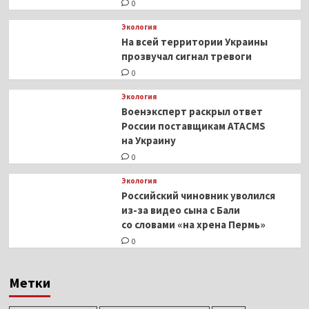
0
Экология
На всей территории Украины
прозвучал сигнал тревоги
0
Экология
Военэксперт раскрыл ответ
России поставщикам ATACMS
на Украину
0
Экология
Российский чиновник уволился
из-за видео сына с Бали
со словами «на хрена Пермь»
0
Метки