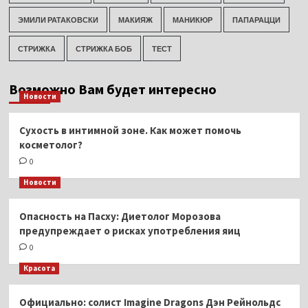
ЭМИЛИ РАТАКОВСКИ
МАКИЯЖ
МАНИКЮР
ПАПАРАЦЦИ
СТРИЖКА
СТРИЖКА БОБ
ТЕСТ
Возможно Вам будет интересно
Новости
Сухость в интимной зоне. Как может помочь
косметолог?
0
Новости
Опасность на Пасху: Диетолог Морозова
предупреждает о рисках употребления яиц
0
Красота
Официально: солист Imagine Dragons Дэн Рейнольдс