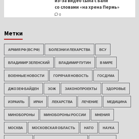
из-за видео сына с Бали
со словами «на хрена Пермь»
0
Метки
АРМИЯ РФ (ВС РФ)
БОЛЕЗНИ И ЛЕКАРСТВА
ВСУ
ВЛАДИМИР ЗЕЛЕНСКИЙ
ВЛАДИМИР ПУТИН
В МИРЕ
ВОЕННЫЕ НОВОСТИ
ГОРЯЧАЯ НОВОСТЬ
ГОСДУМА
ДЖОЗЕФ БАЙДЕН
ЗОЖ
ЗАКОНОПРОЕКТЫ
ЗДОРОВЬЕ
ИЗРАИЛЬ
ИРАН
ЛЕКАРСТВА
ЛЕЧЕНИЕ
МЕДИЦИНА
МИНОБОРОНЫ
МИНОБОРОНЫ РОССИИ
МНЕНИЯ
МОСКВА
МОСКОВСКАЯ ОБЛАСТЬ
НАТО
НАУКА