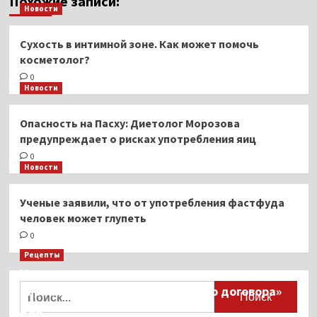
Похожие записи:
Новости
Сухость в интимной зоне. Как может помочь
косметолог?
0
Новости
Опасность на Пасху: Диетолог Морозова
предупреждает о рисках употребления яиц
0
Новости
Ученые заявили, что от употребления фастфуда
человек может глупеть
0
Рецепты
Миллионы японцев восстают против
Найти:
тиранического «Пандемического договора»
ВОЗ