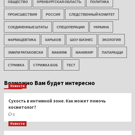
ОБЩЕСТВО
ОРЕНБУРГСКАЯ ОБЛАСТЬ
ПОЛИТИКА
ПРОИСШЕСТВИЯ
РОССИЯ
СЛЕДСТВЕННЫЙ КОМИТЕТ
СОЕДИНЕННЫЕ ШТАТЫ
СПЕЦОПЕРАЦИИ
УКРАИНА
ФАРМАЦЕВТИКА
ХАРЬКОВ
ШОУ-БИЗНЕС
ЭКОЛОГИЯ
ЭМИЛИ РАТАКОВСКИ
МАКИЯЖ
МАНИКЮР
ПАПАРАЦЦИ
СТРИЖКА
СТРИЖКА БОБ
ТЕСТ
Возможно Вам будет интересно
Новости
Сухость в интимной зоне. Как может помочь
косметолог?
0
Новости