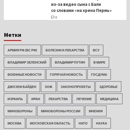
из-за видео сына с Бали
со словами «на хрена Пермь»
0
Метки
АРМИЯ РФ (ВС РФ)
БОЛЕЗНИ И ЛЕКАРСТВА
ВСУ
ВЛАДИМИР ЗЕЛЕНСКИЙ
ВЛАДИМИР ПУТИН
В МИРЕ
ВОЕННЫЕ НОВОСТИ
ГОРЯЧАЯ НОВОСТЬ
ГОСДУМА
ДЖОЗЕФ БАЙДЕН
ЗОЖ
ЗАКОНОПРОЕКТЫ
ЗДОРОВЬЕ
ИЗРАИЛЬ
ИРАН
ЛЕКАРСТВА
ЛЕЧЕНИЕ
МЕДИЦИНА
МИНОБОРОНЫ
МИНОБОРОНЫ РОССИИ
МНЕНИЯ
МОСКВА
МОСКОВСКАЯ ОБЛАСТЬ
НАТО
НАУКА