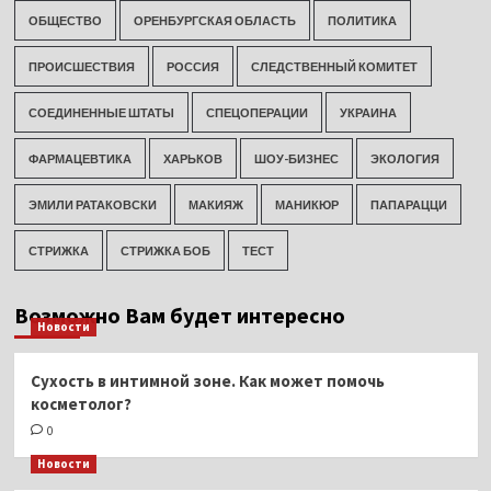
ОБЩЕСТВО
ОРЕНБУРГСКАЯ ОБЛАСТЬ
ПОЛИТИКА
ПРОИСШЕСТВИЯ
РОССИЯ
СЛЕДСТВЕННЫЙ КОМИТЕТ
СОЕДИНЕННЫЕ ШТАТЫ
СПЕЦОПЕРАЦИИ
УКРАИНА
ФАРМАЦЕВТИКА
ХАРЬКОВ
ШОУ-БИЗНЕС
ЭКОЛОГИЯ
ЭМИЛИ РАТАКОВСКИ
МАКИЯЖ
МАНИКЮР
ПАПАРАЦЦИ
СТРИЖКА
СТРИЖКА БОБ
ТЕСТ
Возможно Вам будет интересно
Новости
Сухость в интимной зоне. Как может помочь
косметолог?
0
Новости