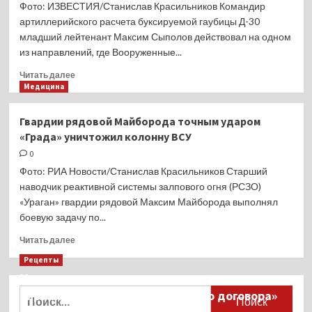
Фото: ИЗВЕСТИЯ/Станислав Красильников Командир
артиллерийского расчета буксируемой гаубицы Д-30
младший лейтенант Максим Сыполов действовал на одном
из направлений, где Вооруженные...
Прочитать
Читать далее
больше
Медицина
о
Артрасчет
Гвардии рядовой Майборода точным ударом
младшего
«Града» уничтожил колонну ВСУ
лейтенанта
Сыполова
0
разбил
Фото: РИА Новости/Станислав Красильников Старший
атакующую
наводчик реактивной системы залпового огня (РСЗО)
группу
«Ураган» гвардии рядовой Максим Майборода выполнял
ВСУ
боевую задачу по...
Прочитать
Читать далее
больше
Рецепты
о
Миллионы японцев восстают против
Гвардии
рядовой
Найти:
тиранического «Пандемического договора»
Майборода