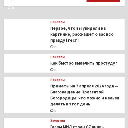
ВОЗ
точным
ударом
0
«Града»
уничтожил
Рецепты
колонну
Первое, что вы увидели на
ВСУ
картинке, расскажет о вас всю
правду [тест]
0
Рецепты
Как быстро вылечить простуду?
0
Рецепты
Приметы на 7 апреля 2024 года —
Благовещение Пресвятой
Богородицы: что можно и нельзя
делать в этот день
0
Экология
Главы МИД стран G7 вновь