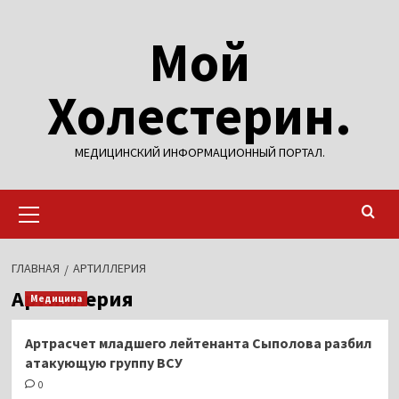
Перейти
Мой
к
содержимому
Холестерин.
МЕДИЦИНСКИЙ ИНФОРМАЦИОННЫЙ ПОРТАЛ.
Основное
меню
ГЛАВНАЯ
АРТИЛЛЕРИЯ
Артиллерия
Медицина
Артрасчет младшего лейтенанта Сыполова разбил
атакующую группу ВСУ
0