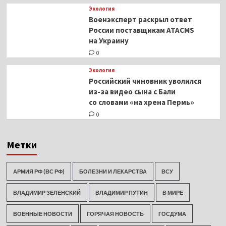
Экология
Военэксперт раскрыл ответ
России поставщикам ATACMS
на Украину
0
Экология
Российский чиновник уволился
из-за видео сына с Бали
со словами «на хрена Пермь»
0
Метки
АРМИЯ РФ (ВС РФ)
БОЛЕЗНИ И ЛЕКАРСТВА
ВСУ
ВЛАДИМИР ЗЕЛЕНСКИЙ
ВЛАДИМИР ПУТИН
В МИРЕ
ВОЕННЫЕ НОВОСТИ
ГОРЯЧАЯ НОВОСТЬ
ГОСДУМА