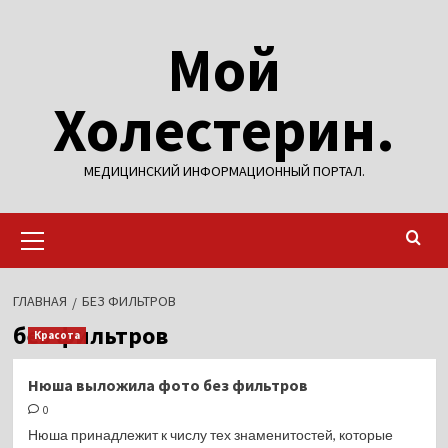
Перейти
Мой
к
содержимому
Холестерин.
МЕДИЦИНСКИЙ ИНФОРМАЦИОННЫЙ ПОРТАЛ.
Основное
меню
ГЛАВНАЯ
БЕЗ ФИЛЬТРОВ
без фильтров
Красота
Нюша выложила фото без фильтров
0
Нюша принадлежит к числу тех знаменитостей, которые