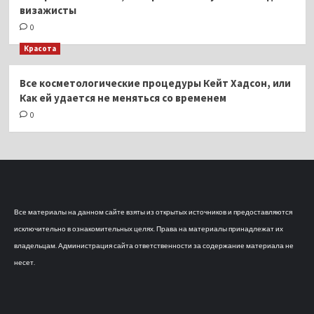
визажисты
0
Красота
Все косметологические процедуры Кейт Хадсон, или
Как ей удается не меняться со временем
0
Все материалы на данном сайте взяты из открытых источников и предоставляются
исключительно в ознакомительных целях. Права на материалы принадлежат их
владельцам. Администрация сайта ответственности за содержание материала не
несет.