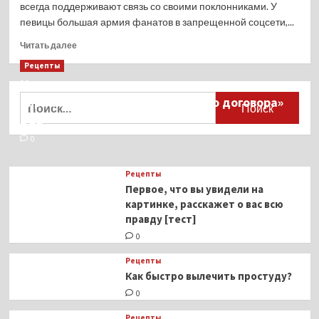
всегда поддерживают связь со своими поклонниками. У
певицы большая армия фанатов в запрещенной соцсети,...
Прочитать
Читать далее
больше
Рецепты
о
Миллионы японцев восстают против
Нюша
выложила
Найти:
тиранического «Пандемического договора»
фото
ВОЗ
без
фильтров
0
Рецепты
Первое, что вы увидели на
картинке, расскажет о вас всю
правду [тест]
0
Рецепты
Как быстро вылечить простуду?
0
Рецепты