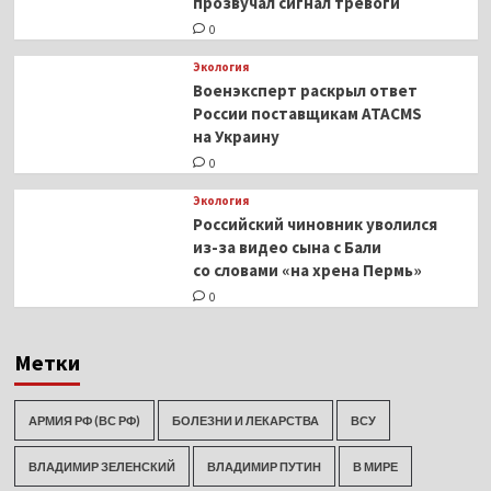
прозвучал сигнал тревоги
0
Экология
Военэксперт раскрыл ответ
России поставщикам ATACMS
на Украину
0
Экология
Российский чиновник уволился
из-за видео сына с Бали
со словами «на хрена Пермь»
0
Метки
АРМИЯ РФ (ВС РФ)
БОЛЕЗНИ И ЛЕКАРСТВА
ВСУ
ВЛАДИМИР ЗЕЛЕНСКИЙ
ВЛАДИМИР ПУТИН
В МИРЕ