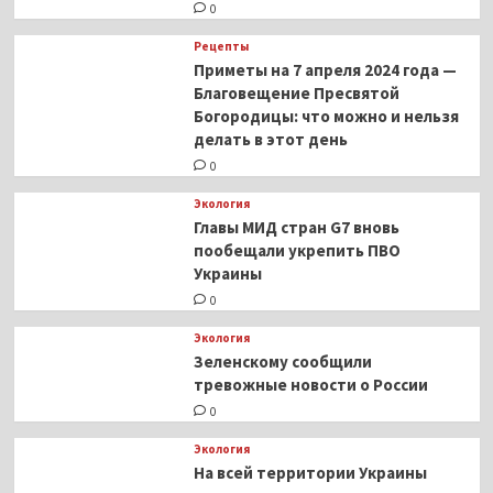
0
раздают
такие
Рецепты
ноги?
Приметы на 7 апреля 2024 года —
Благовещение Пресвятой
Богородицы: что можно и нельзя
делать в этот день
0
Экология
Главы МИД стран G7 вновь
пообещали укрепить ПВО
Украины
0
Экология
Зеленскому сообщили
тревожные новости о России
0
Экология
На всей территории Украины