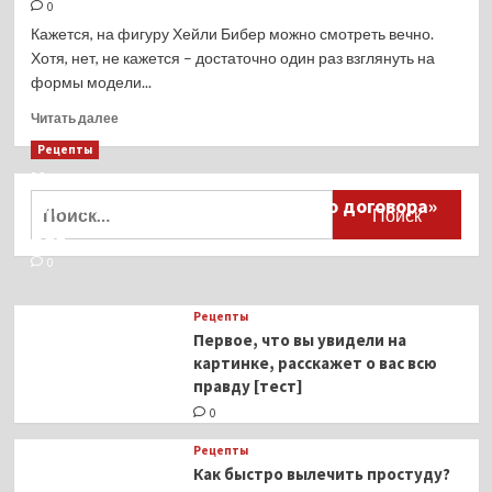
0
Кажется, на фигуру Хейли Бибер можно смотреть вечно.
Хотя, нет, не кажется – достаточно один раз взглянуть на
формы модели...
Прочитать
Читать далее
больше
Рецепты
о
Миллионы японцев восстают против
Хейли
Бибер
Найти:
тиранического «Пандемического договора»
появилась
ВОЗ
в
обтягивающем
0
платье
длины
Рецепты
мини.
Первое, что вы увидели на
И
картинке, расскажет о вас всю
у
правду [тест]
нас
только
0
один
вопрос
Рецепты
–
Как быстро вылечить простуду?
где