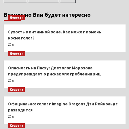
Возможно Вам будет интересно
Новости
Сухость в интимной зоне. Как может помочь
косметолог?
0
Новости
Опасность на Пасху: Диетолог Морозова
предупреждает о рисках употребления яиц
0
Красота
Официально: солист Imagine Dragons Дэн Рейнольдс
разводится
0
Красота