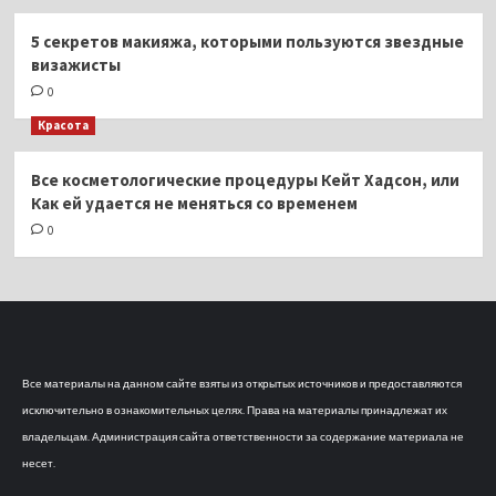
5 секретов макияжа, которыми пользуются звездные
визажисты
0
Красота
Все косметологические процедуры Кейт Хадсон, или
Как ей удается не меняться со временем
0
Все материалы на данном сайте взяты из открытых источников и предоставляются
исключительно в ознакомительных целях. Права на материалы принадлежат их
владельцам. Администрация сайта ответственности за содержание материала не
несет.