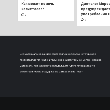
Как может помочь
Диетолог Моро
косметолог?
предупреждает 
употребления 
0
0
Все материалы на данном сайте взяты из открытых источников и
предоставляются исключительно в ознакомительных целях. Права на
материалы принадлежат их владельцам. Администрация сайта
ответственности за содержание материала не несет.