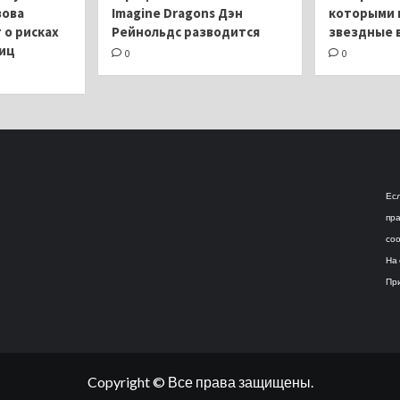
зова
Imagine Dragons Дэн
которыми 
о рисках
Рейнольдс разводится
звездные 
яиц
0
0
Есл
пра
соо
На 
При
Copyright © Все права защищены.