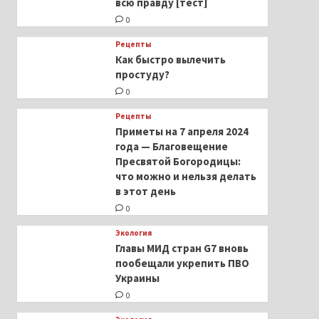
всю правду [тест]
0
Рецепты
Как быстро вылечить
простуду?
0
Рецепты
Приметы на 7 апреля 2024
года — Благовещение
Пресвятой Богородицы:
что можно и нельзя делать
в этот день
0
Экология
Главы МИД стран G7 вновь
пообещали укрепить ПВО
Украины
0