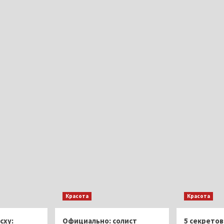
Красота
Красота
сху:
Официально: солист
5 секретов