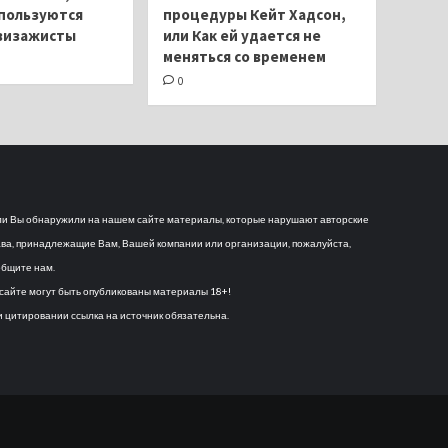
пользуются
процедуры Кейт Хадсон,
визажисты
или Как ей удается не
меняться со временем
0
и Вы обнаружили на нашем сайте материалы, которые нарушают авторские
ва, принадлежащие Вам, Вашей компании или организации, пожалуйста,
бщите нам.
сайте могут быть опубликованы материалы 18+!
 цитировании ссылка на источник обязательна.