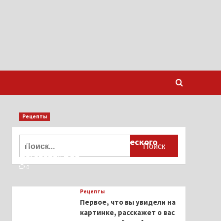
Рецепты
Миллионы японцев восстают против
Найти:
тиранического «Пандемического
договора» ВОЗ
0
Рецепты
Первое, что вы увидели на
картинке, расскажет о вас