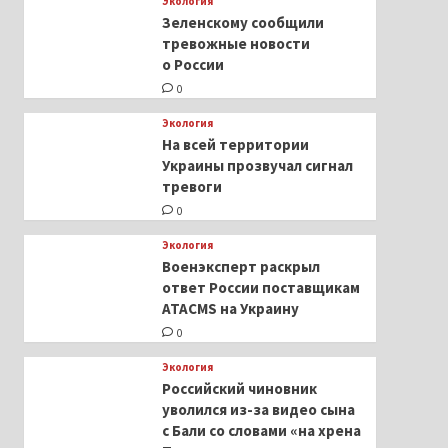
Экология
Зеленскому сообщили
тревожные новости
о России
0
Экология
На всей территории
Украины прозвучал сигнал
тревоги
0
Экология
Военэксперт раскрыл
ответ России поставщикам
ATACMS на Украину
0
Экология
Российский чиновник
уволился из-за видео сына
с Бали со словами «на хрена