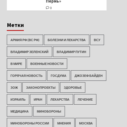
Пермь»
0
Метки
АРМИЯ РФ (ВС РФ)
БОЛЕЗНИ И ЛЕКАРСТВА
ВСУ
ВЛАДИМИР ЗЕЛЕНСКИЙ
ВЛАДИМИР ПУТИН
В МИРЕ
ВОЕННЫЕ НОВОСТИ
ГОРЯЧАЯ НОВОСТЬ
ГОСДУМА
ДЖОЗЕФ БАЙДЕН
ЗОЖ
ЗАКОНОПРОЕКТЫ
ЗДОРОВЬЕ
ИЗРАИЛЬ
ИРАН
ЛЕКАРСТВА
ЛЕЧЕНИЕ
МЕДИЦИНА
МИНОБОРОНЫ
МИНОБОРОНЫ РОССИИ
МНЕНИЯ
МОСКВА