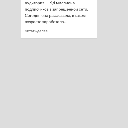
аудитория — 6,4 миллиона
подписчиков в запрещенной сети.
Сегодня она рассказала, в каком
возрасте заработала...
Прочитать
Читать далее
больше
о
Цифра
дня:
Катя
Адушкина
заработала
200
тысяч
рублей
на
блоге
в
12
лет