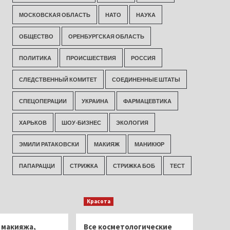
МОСКОВСКАЯ ОБЛАСТЬ
НАТО
НАУКА
ОБЩЕСТВО
ОРЕНБУРГСКАЯ ОБЛАСТЬ
ПОЛИТИКА
ПРОИСШЕСТВИЯ
РОССИЯ
СЛЕДСТВЕННЫЙ КОМИТЕТ
СОЕДИНЕННЫЕ ШТАТЫ
СПЕЦОПЕРАЦИИ
УКРАИНА
ФАРМАЦЕВТИКА
ХАРЬКОВ
ШОУ-БИЗНЕС
ЭКОЛОГИЯ
ЭМИЛИ РАТАКОВСКИ
МАКИЯЖ
МАНИКЮР
ПАПАРАЦЦИ
СТРИЖКА
СТРИЖКА БОБ
ТЕСТ
Красота
 макияжа,
Все косметологические