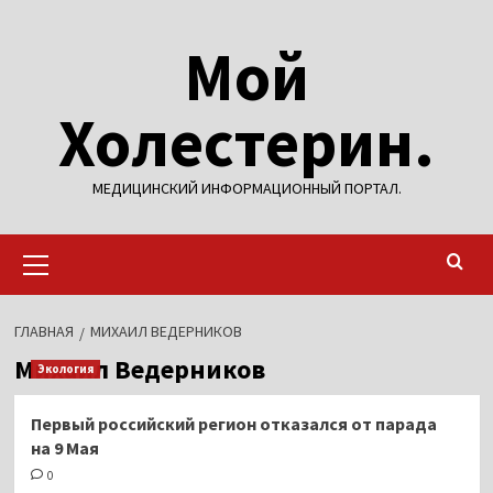
Перейти
Мой
к
содержимому
Холестерин.
МЕДИЦИНСКИЙ ИНФОРМАЦИОННЫЙ ПОРТАЛ.
Основное
меню
ГЛАВНАЯ
МИХАИЛ ВЕДЕРНИКОВ
Михаил Ведерников
Экология
Первый российский регион отказался от парада
на 9 Мая
0