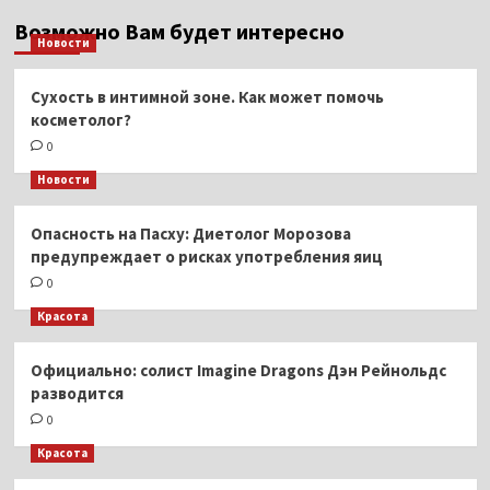
Возможно Вам будет интересно
Новости
Сухость в интимной зоне. Как может помочь
косметолог?
0
Новости
Опасность на Пасху: Диетолог Морозова
предупреждает о рисках употребления яиц
0
Красота
Официально: солист Imagine Dragons Дэн Рейнольдс
разводится
0
Красота