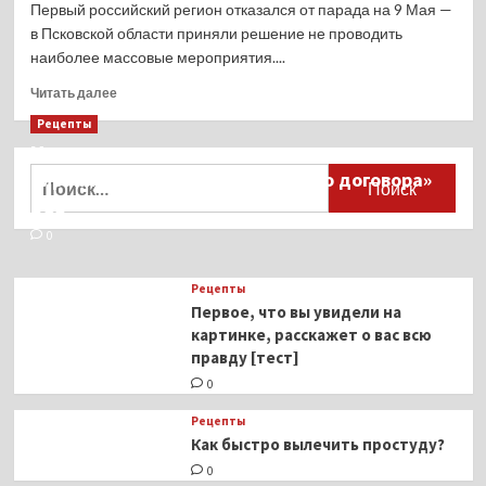
Первый российский регион отказался от парада на 9 Мая —
в Псковской области приняли решение не проводить
наиболее массовые мероприятия....
Прочитать
Читать далее
больше
Рецепты
о
Миллионы японцев восстают против
Первый
российский
Найти:
тиранического «Пандемического договора»
регион
ВОЗ
отказался
от парада
0
на 9 Мая
Рецепты
Первое, что вы увидели на
картинке, расскажет о вас всю
правду [тест]
0
Рецепты
Как быстро вылечить простуду?
0