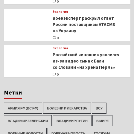
0
Экология
Военэксперт раскрыл ответ
России поставщикам ATACMS
на Украину
0
Экология
Российский чиновник уволился
из-за видео сына с Бали
со словами «на хрена Пермь»
0
Метки
АРМИЯ РФ (ВС РФ)
БОЛЕЗНИ И ЛЕКАРСТВА
ВСУ
ВЛАДИМИР ЗЕЛЕНСКИЙ
ВЛАДИМИР ПУТИН
В МИРЕ
ВОЕННЫЕ НОВОСТИ
ГОРЯЧАЯ НОВОСТЬ
ГОСДУМА