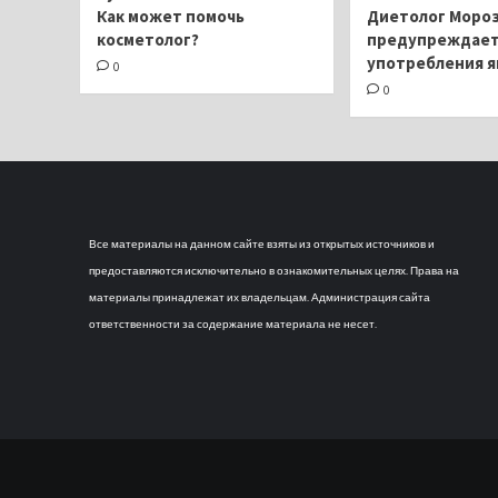
Как может помочь
Диетолог Моро
косметолог?
предупреждает 
употребления 
0
0
Все материалы на данном сайте взяты из открытых источников и
предоставляются исключительно в ознакомительных целях. Права на
материалы принадлежат их владельцам. Администрация сайта
ответственности за содержание материала не несет.