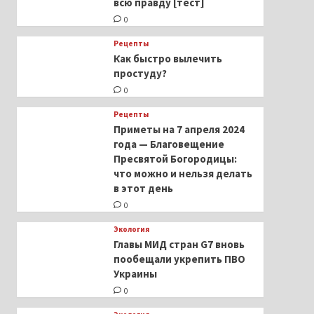
всю правду [тест]
0
Рецепты
Как быстро вылечить
простуду?
0
Рецепты
Приметы на 7 апреля 2024
года — Благовещение
Пресвятой Богородицы:
что можно и нельзя делать
в этот день
0
Экология
Главы МИД стран G7 вновь
пообещали укрепить ПВО
Украины
0