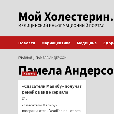
Перейти
Мой Холестерин.
к
содержимому
МЕДИЦИНСКИЙ ИНФОРМАЦИОННЫЙ ПОРТАЛ.
Новости
Фармацевтика
Медицина
Здор
ГЛАВНАЯ
ПАМЕЛА АНДЕРСОН
Памела Андерс
Красота
«Спасатели Малибу» получат
ремейк в виде сериала
0
«Спасатели Малибу»
возвращаются! Deadline пишет, что