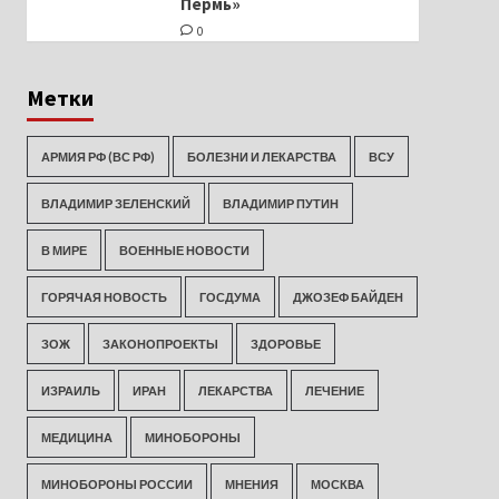
Пермь»
0
Метки
АРМИЯ РФ (ВС РФ)
БОЛЕЗНИ И ЛЕКАРСТВА
ВСУ
ВЛАДИМИР ЗЕЛЕНСКИЙ
ВЛАДИМИР ПУТИН
В МИРЕ
ВОЕННЫЕ НОВОСТИ
ГОРЯЧАЯ НОВОСТЬ
ГОСДУМА
ДЖОЗЕФ БАЙДЕН
ЗОЖ
ЗАКОНОПРОЕКТЫ
ЗДОРОВЬЕ
ИЗРАИЛЬ
ИРАН
ЛЕКАРСТВА
ЛЕЧЕНИЕ
МЕДИЦИНА
МИНОБОРОНЫ
МИНОБОРОНЫ РОССИИ
МНЕНИЯ
МОСКВА