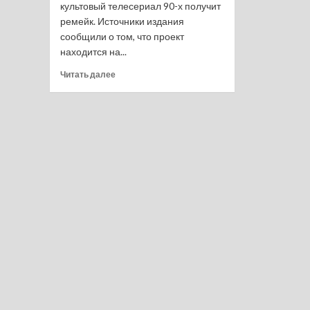
культовый телесериал 90-х получит
ремейк. Источники издания
сообщили о том, что проект
находится на...
Прочитать
Читать далее
больше
о
«Спасатели
Малибу»
получат
ремейк
в
виде
сериала