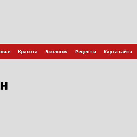
овье
Красота
Экология
Рецепты
Карта сайта
он