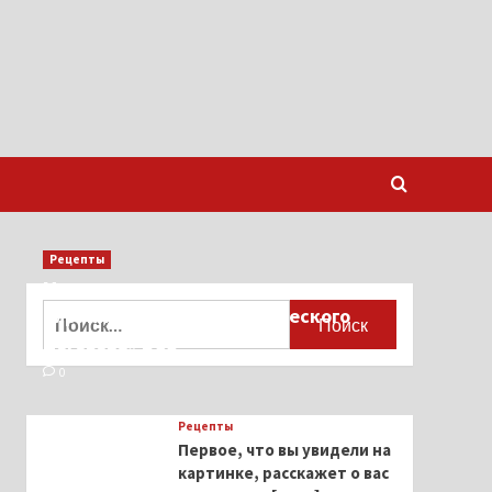
Рецепты
Миллионы японцев восстают против
Найти:
тиранического «Пандемического
договора» ВОЗ
0
Рецепты
Первое, что вы увидели на
картинке, расскажет о вас