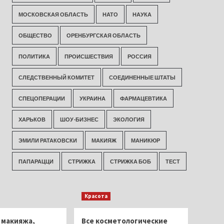
МОСКОВСКАЯ ОБЛАСТЬ
НАТО
НАУКА
ОБЩЕСТВО
ОРЕНБУРГСКАЯ ОБЛАСТЬ
ПОЛИТИКА
ПРОИСШЕСТВИЯ
РОССИЯ
СЛЕДСТВЕННЫЙ КОМИТЕТ
СОЕДИНЕННЫЕ ШТАТЫ
СПЕЦОПЕРАЦИИ
УКРАИНА
ФАРМАЦЕВТИКА
ХАРЬКОВ
ШОУ-БИЗНЕС
ЭКОЛОГИЯ
ЭМИЛИ РАТАКОВСКИ
МАКИЯЖ
МАНИКЮР
ПАПАРАЦЦИ
СТРИЖКА
СТРИЖКА БОБ
ТЕСТ
Красота
 макияжа,
Все косметологические