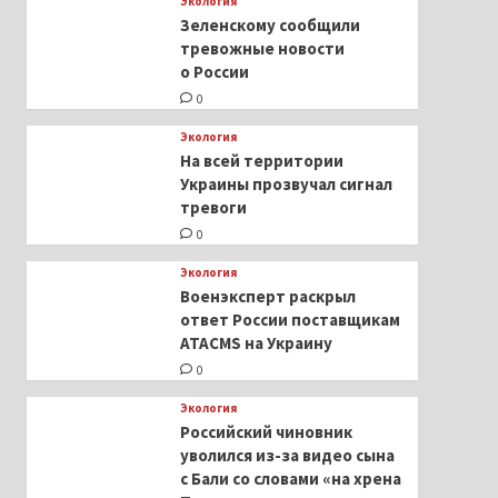
Экология
Зеленскому сообщили
тревожные новости
о России
0
Экология
На всей территории
Украины прозвучал сигнал
тревоги
0
Экология
Военэксперт раскрыл
ответ России поставщикам
ATACMS на Украину
0
Экология
Российский чиновник
уволился из-за видео сына
с Бали со словами «на хрена