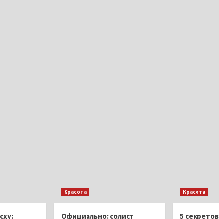
Красота
Красота
сху:
Официально: солист
5 секретов