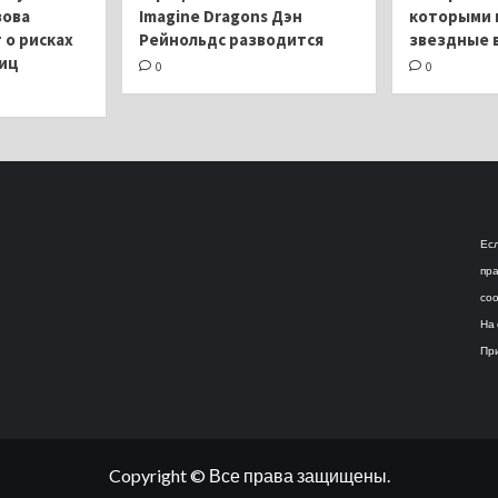
зова
Imagine Dragons Дэн
которыми 
о рисках
Рейнольдс разводится
звездные 
яиц
0
0
Есл
пра
соо
На 
При
Copyright © Все права защищены.