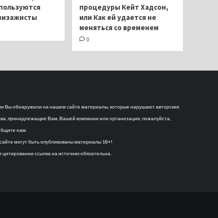
пользуются
процедуры Кейт Хадсон,
визажисты
или Как ей удается не
меняться со временем
0
и Вы обнаружили на нашем сайте материалы, которые нарушают авторские
ва, принадлежащие Вам, Вашей компании или организации, пожалуйста,
бщите нам.
сайте могут быть опубликованы материалы 18+!
 цитировании ссылка на источник обязательна.