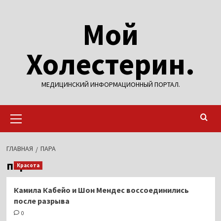
Перейти
Мой
к
содержимому
Холестерин.
МЕДИЦИНСКИЙ ИНФОРМАЦИОННЫЙ ПОРТАЛ.
Основное
меню
ГЛАВНАЯ
ПАРА
пара
Красота
Камила Кабейо и Шон Мендес воссоединились
после разрыва
0