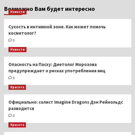
Возможно Вам будет интересно
Новости
Сухость в интимной зоне. Как может помочь
косметолог?
0
Новости
Опасность на Пасху: Диетолог Морозова
предупреждает о рисках употребления яиц
0
Красота
Официально: солист Imagine Dragons Дэн Рейнольдс
разводится
0
Красота