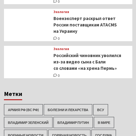
0
Экология
Военэксперт раскрыл ответ
России поставщикам ATACMS
на Украину
0
Экология
Российский чиновник уволился
из-за видео сына с Бали
со словами «на хрена Пермь»
0
Метки
АРМИЯ РФ (ВС РФ)
БОЛЕЗНИ И ЛЕКАРСТВА
ВСУ
ВЛАДИМИР ЗЕЛЕНСКИЙ
ВЛАДИМИР ПУТИН
В МИРЕ
ВОЕННЫЕ НОВОСТИ
ГОРЯЧАЯ НОВОСТЬ
ГОСДУМА