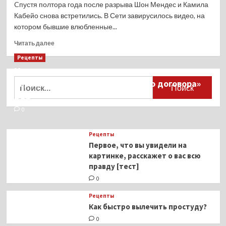
Cпустя полтора года после разрыва Шон Мендес и Камила
Кабейо снова встретились. В Сети завирусилось видео, на
котором бывшие влюбленные...
Прочитать
Читать далее
больше
Рецепты
о
Миллионы японцев восстают против
Камила
Кабейо
Найти:
тиранического «Пандемического договора»
и
ВОЗ
Шон
Мендес
0
воссоединились
после
Рецепты
разрыва
Первое, что вы увидели на
картинке, расскажет о вас всю
правду [тест]
0
Рецепты
Как быстро вылечить простуду?
0