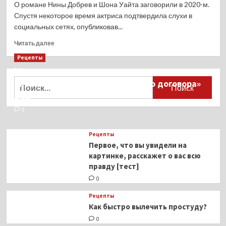
О романе Нины Добрев и Шона Уайта заговорили в 2020-м.
Спустя некоторое время актриса подтвердила слухи в
социальных сетях, опубликовав...
Прочитать
Читать далее
больше
Рецепты
о
Миллионы японцев восстают против
Возлюбленный
Нины
Найти:
тиранического «Пандемического договора»
Добрев
ВОЗ
спровоцировал
слухи
0
о
ближайшей
Рецепты
помолвке
Первое, что вы увидели на
с
картинке, расскажет о вас всю
актрисой
правду [тест]
0
Рецепты
Как быстро вылечить простуду?
0