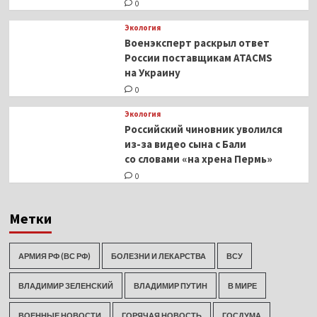
0
Экология
Военэксперт раскрыл ответ
России поставщикам ATACMS
на Украину
0
Экология
Российский чиновник уволился
из-за видео сына с Бали
со словами «на хрена Пермь»
0
Метки
АРМИЯ РФ (ВС РФ)
БОЛЕЗНИ И ЛЕКАРСТВА
ВСУ
ВЛАДИМИР ЗЕЛЕНСКИЙ
ВЛАДИМИР ПУТИН
В МИРЕ
ВОЕННЫЕ НОВОСТИ
ГОРЯЧАЯ НОВОСТЬ
ГОСДУМА