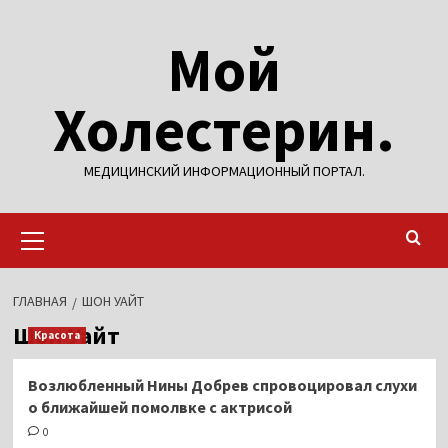
Перейти
Мой
к
содержимому
Холестерин.
МЕДИЦИНСКИЙ ИНФОРМАЦИОННЫЙ ПОРТАЛ.
Основное
меню
ГЛАВНАЯ
ШОН УАЙТ
Шон Уайт
Красота
Возлюбленный Нины Добрев спровоцировал слухи
о ближайшей помолвке с актрисой
0