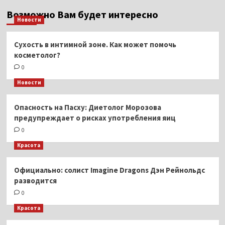
Возможно Вам будет интересно
Новости
Сухость в интимной зоне. Как может помочь
косметолог?
0
Новости
Опасность на Пасху: Диетолог Морозова
предупреждает о рисках употребления яиц
0
Красота
Официально: солист Imagine Dragons Дэн Рейнольдс
разводится
0
Красота