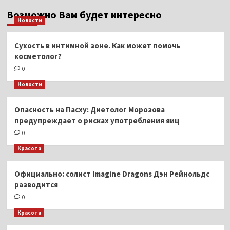
Возможно Вам будет интересно
Новости
Сухость в интимной зоне. Как может помочь
косметолог?
0
Новости
Опасность на Пасху: Диетолог Морозова
предупреждает о рисках употребления яиц
0
Красота
Официально: солист Imagine Dragons Дэн Рейнольдс
разводится
0
Красота