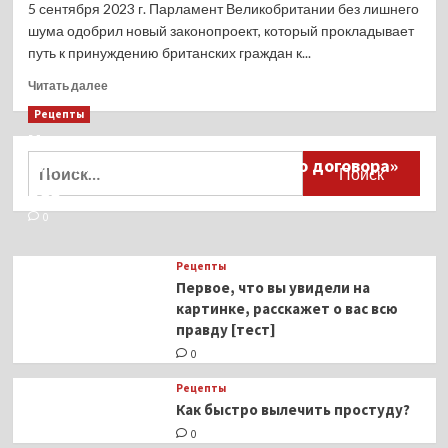
5 сентября 2023 г. Парламент Великобритании без лишнего
шума одобрил новый законопроект, который прокладывает
путь к принуждению британских граждан к...
Прочитать
Читать далее
больше
Рецепты
о
Миллионы японцев восстают против
Почему
Великобритания
Найти:
тиранического «Пандемического договора»
пытается
ВОЗ
навязать
всем
0
«умные»
счетчики?
Рецепты
Первое, что вы увидели на
картинке, расскажет о вас всю
правду [тест]
0
Рецепты
Как быстро вылечить простуду?
0