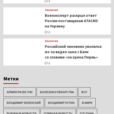
0
Экология
Военэксперт раскрыл ответ
России поставщикам ATACMS
на Украину
0
Экология
Российский чиновник уволился
из-за видео сына с Бали
со словами «на хрена Пермь»
0
Метки
АРМИЯ РФ (ВС РФ)
БОЛЕЗНИ И ЛЕКАРСТВА
ВСУ
ВЛАДИМИР ЗЕЛЕНСКИЙ
ВЛАДИМИР ПУТИН
В МИРЕ
ВОЕННЫЕ НОВОСТИ
ГОРЯЧАЯ НОВОСТЬ
ГОСДУМА