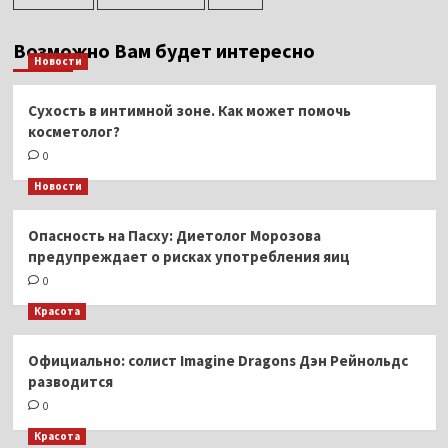
Возможно Вам будет интересно
Новости
Сухость в интимной зоне. Как может помочь
косметолог?
0
Новости
Опасность на Пасху: Диетолог Морозова
предупреждает о рисках употребления яиц
0
Красота
Официально: солист Imagine Dragons Дэн Рейнольдс
разводится
0
Красота