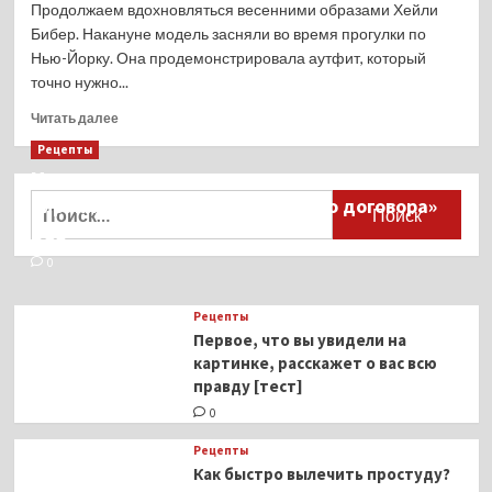
Продолжаем вдохновляться весенними образами Хейли
Бибер. Накануне модель засняли во время прогулки по
Нью-Йорку. Она продемонстрировала аутфит, который
точно нужно...
Прочитать
Читать далее
больше
Рецепты
о
Миллионы японцев восстают против
Хейли
Бибер
Найти:
тиранического «Пандемического договора»
примерила
ВОЗ
образ
программиста
0
из
Кремниевой
Рецепты
Долины
Первое, что вы увидели на
картинке, расскажет о вас всю
правду [тест]
0
Рецепты
Как быстро вылечить простуду?