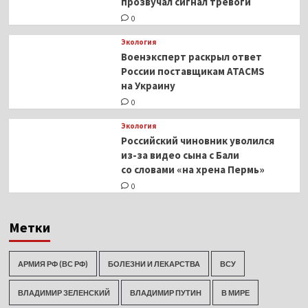
прозвучал сигнал тревоги
0
Экология
Военэксперт раскрыл ответ
России поставщикам ATACMS
на Украину
0
Экология
Российский чиновник уволился
из-за видео сына с Бали
со словами «на хрена Пермь»
0
Метки
АРМИЯ РФ (ВС РФ)
БОЛЕЗНИ И ЛЕКАРСТВА
ВСУ
ВЛАДИМИР ЗЕЛЕНСКИЙ
ВЛАДИМИР ПУТИН
В МИРЕ