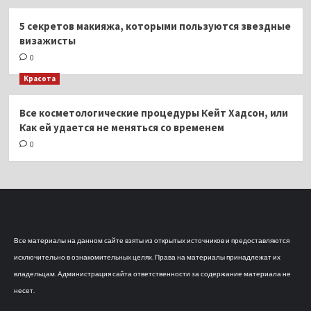
5 секретов макияжа, которыми пользуются звездные
визажисты
0
Красота
Все косметологические процедуры Кейт Хадсон, или
Как ей удается не меняться со временем
0
Все материалы на данном сайте взяты из открытых источников и предоставляются
исключительно в ознакомительных целях. Права на материалы принадлежат их
владельцам. Администрация сайта ответственности за содержание материала не
несет.