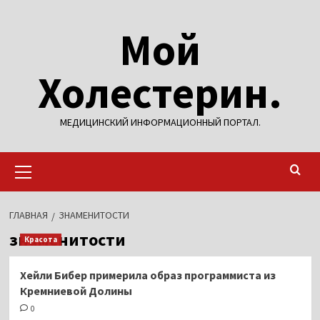
Перейти
Мой
к
содержимому
Холестерин.
МЕДИЦИНСКИЙ ИНФОРМАЦИОННЫЙ ПОРТАЛ.
Основное
меню
ГЛАВНАЯ
ЗНАМЕНИТОСТИ
знаменитости
Красота
Хейли Бибер примерила образ программиста из
Кремниевой Долины
0