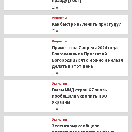
правду [тест]
0
Рецепты
Как быстро вылечить простуду?
0
Рецепты
Приметы на 7 апреля 2024 года —
Благовещение Пресвятой
Богородицы: что можно и нельзя
делать в этот день
0
Экология
Главы МИД стран G7 вновь
пообещали укрепить ПВО
Украины
0
Экология
Зеленскому сообщили
тревожные новости о России