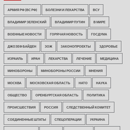
АРМИЯ РФ (ВС РФ)
БОЛЕЗНИ И ЛЕКАРСТВА
ВСУ
ВЛАДИМИР ЗЕЛЕНСКИЙ
ВЛАДИМИР ПУТИН
В МИРЕ
ВОЕННЫЕ НОВОСТИ
ГОРЯЧАЯ НОВОСТЬ
ГОСДУМА
ДЖОЗЕФ БАЙДЕН
ЗОЖ
ЗАКОНОПРОЕКТЫ
ЗДОРОВЬЕ
ИЗРАИЛЬ
ИРАН
ЛЕКАРСТВА
ЛЕЧЕНИЕ
МЕДИЦИНА
МИНОБОРОНЫ
МИНОБОРОНЫ РОССИИ
МНЕНИЯ
МОСКВА
МОСКОВСКАЯ ОБЛАСТЬ
НАТО
НАУКА
ОБЩЕСТВО
ОРЕНБУРГСКАЯ ОБЛАСТЬ
ПОЛИТИКА
ПРОИСШЕСТВИЯ
РОССИЯ
СЛЕДСТВЕННЫЙ КОМИТЕТ
СОЕДИНЕННЫЕ ШТАТЫ
СПЕЦОПЕРАЦИИ
УКРАИНА