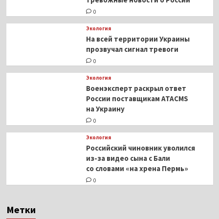
0
Экология
На всей территории Украины
прозвучал сигнал тревоги
0
Экология
Военэксперт раскрыл ответ
России поставщикам ATACMS
на Украину
0
Экология
Российский чиновник уволился
из-за видео сына с Бали
со словами «на хрена Пермь»
0
Метки