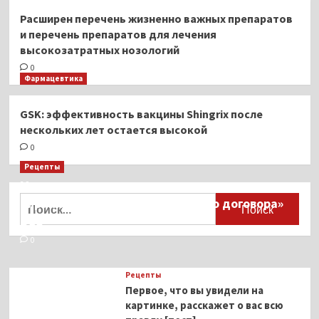
Расширен перечень жизненно важных препаратов
и перечень препаратов для лечения
высокозатратных нозологий
0
Фармацевтика
GSK: эффективность вакцины Shingrix после
нескольких лет остается высокой
0
Рецепты
Миллионы японцев восстают против
Найти:
тиранического «Пандемического договора»
ВОЗ
0
Рецепты
Первое, что вы увидели на
картинке, расскажет о вас всю