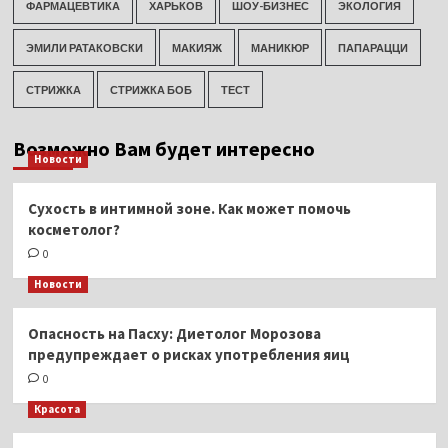
ФАРМАЦЕВТИКА
ХАРЬКОВ
ШОУ-БИЗНЕС
ЭКОЛОГИЯ
ЭМИЛИ РАТАКОВСКИ
МАКИЯЖ
МАНИКЮР
ПАПАРАЦЦИ
СТРИЖКА
СТРИЖКА БОБ
ТЕСТ
Возможно Вам будет интересно
Новости
Сухость в интимной зоне. Как может помочь
косметолог?
0
Новости
Опасность на Пасху: Диетолог Морозова
предупреждает о рисках употребления яиц
0
Красота