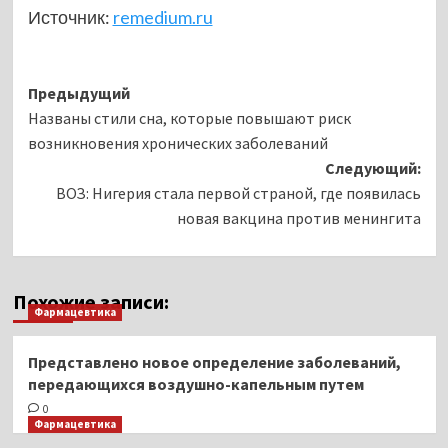
Источник:
remedium.ru
Навигация
Предыдущий
Названы стили сна, которые повышают риск
записи
возникновения хронических заболеваний
Следующий:
ВОЗ: Нигерия стала первой страной, где появилась
новая вакцина против менингита
Похожие записи:
Фармацевтика
Представлено новое определение заболеваний,
передающихся воздушно-капельным путем
0
Фармацевтика