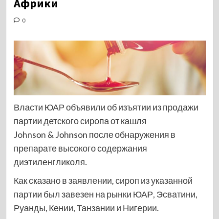
Африки
0
Власти ЮАР объявили об изъятии из продажи
партии детского сиропа от кашля
Johnson & Johnson после обнаружения в
препарате высокого содержания
диэтиленгликоля.
Как сказано в заявлении, сироп из указанной
партии был завезен на рынки ЮАР, Эсватини,
Руанды, Кении, Танзании и Нигерии.