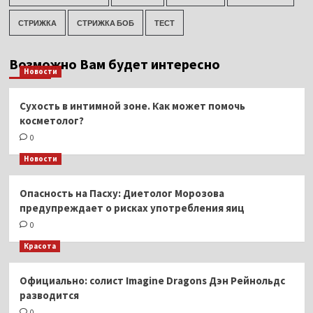
СТРИЖКА
СТРИЖКА БОБ
ТЕСТ
Возможно Вам будет интересно
Новости
Сухость в интимной зоне. Как может помочь
косметолог?
0
Новости
Опасность на Пасху: Диетолог Морозова
предупреждает о рисках употребления яиц
0
Красота
Официально: солист Imagine Dragons Дэн Рейнольдс
разводится
0