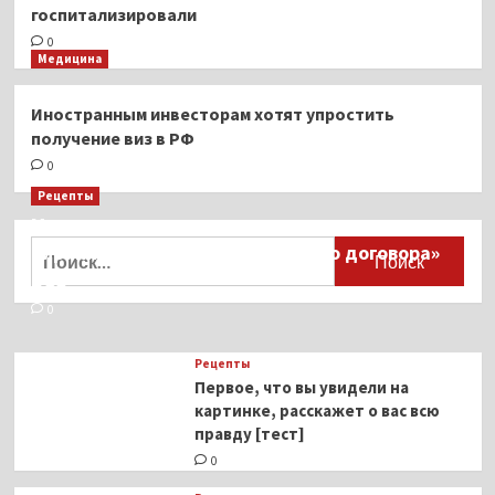
госпитализировали
0
Медицина
Иностранным инвесторам хотят упростить
получение виз в РФ
0
Рецепты
Миллионы японцев восстают против
Найти:
тиранического «Пандемического договора»
ВОЗ
0
Рецепты
Первое, что вы увидели на
картинке, расскажет о вас всю
правду [тест]
0