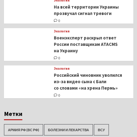
Экология
На всей территории Украины
прозвучал сигнал тревоги
0
Экология
Военэксперт раскрыл ответ
России поставщикам ATACMS
на Украину
0
Экология
Российский чиновник уволился
из-за видео сына с Бали
со словами «на хрена Пермь»
0
Метки
АРМИЯ РФ (ВС РФ)
БОЛЕЗНИ И ЛЕКАРСТВА
ВСУ