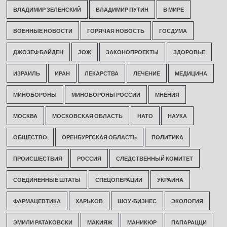
ВЛАДИМИР ЗЕЛЕНСКИЙ
ВЛАДИМИР ПУТИН
В МИРЕ
ВОЕННЫЕ НОВОСТИ
ГОРЯЧАЯ НОВОСТЬ
ГОСДУМА
ДЖОЗЕФ БАЙДЕН
ЗОЖ
ЗАКОНОПРОЕКТЫ
ЗДОРОВЬЕ
ИЗРАИЛЬ
ИРАН
ЛЕКАРСТВА
ЛЕЧЕНИЕ
МЕДИЦИНА
МИНОБОРОНЫ
МИНОБОРОНЫ РОССИИ
МНЕНИЯ
МОСКВА
МОСКОВСКАЯ ОБЛАСТЬ
НАТО
НАУКА
ОБЩЕСТВО
ОРЕНБУРГСКАЯ ОБЛАСТЬ
ПОЛИТИКА
ПРОИСШЕСТВИЯ
РОССИЯ
СЛЕДСТВЕННЫЙ КОМИТЕТ
СОЕДИНЕННЫЕ ШТАТЫ
СПЕЦОПЕРАЦИИ
УКРАИНА
ФАРМАЦЕВТИКА
ХАРЬКОВ
ШОУ-БИЗНЕС
ЭКОЛОГИЯ
ЭМИЛИ РАТАКОВСКИ
МАКИЯЖ
МАНИКЮР
ПАПАРАЦЦИ