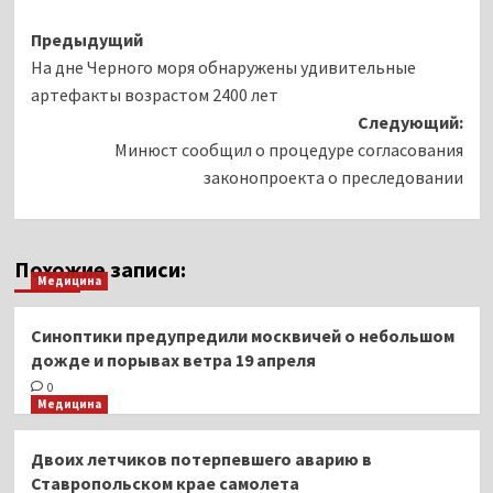
Навигация
Предыдущий
На дне Черного моря обнаружены удивительные
записи
артефакты возрастом 2400 лет
Следующий:
Минюст сообщил о процедуре согласования
законопроекта о преследовании
Похожие записи:
Медицина
Синоптики предупредили москвичей о небольшом
дожде и порывах ветра 19 апреля
0
Медицина
Двоих летчиков потерпевшего аварию в
Ставропольском крае самолета