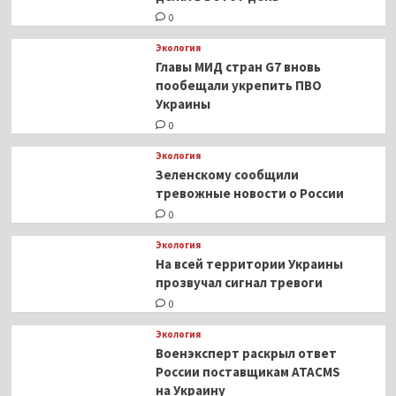
0
Экология
Главы МИД стран G7 вновь
пообещали укрепить ПВО
Украины
0
Экология
Зеленскому сообщили
тревожные новости о России
0
Экология
На всей территории Украины
прозвучал сигнал тревоги
0
Экология
Военэксперт раскрыл ответ
России поставщикам ATACMS
на Украину