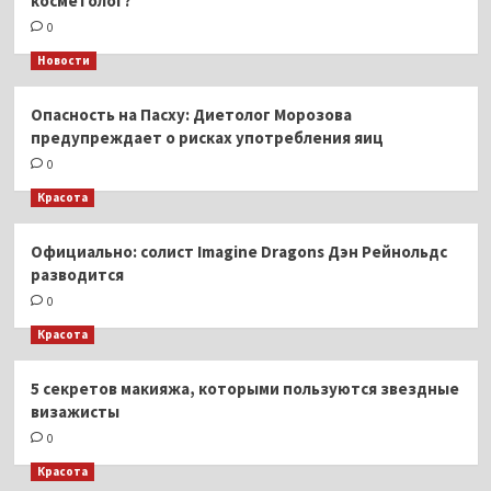
косметолог?
0
Новости
Опасность на Пасху: Диетолог Морозова
предупреждает о рисках употребления яиц
0
Красота
Официально: солист Imagine Dragons Дэн Рейнольдс
разводится
0
Красота
5 секретов макияжа, которыми пользуются звездные
визажисты
0
Красота