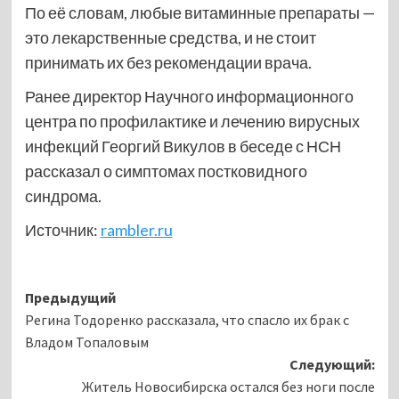
По её словам, любые витаминные препараты —
это лекарственные средства, и не стоит
принимать их без рекомендации врача.
Ранее директор Научного информационного
центра по профилактике и лечению вирусных
инфекций Георгий Викулов в беседе с НСН
рассказал о симптомах постковидного
синдрома.
Источник:
rambler.ru
Навигация
Предыдущий
Регина Тодоренко рассказала, что спасло их брак с
записи
Владом Топаловым
Следующий:
Житель Новосибирска остался без ноги после