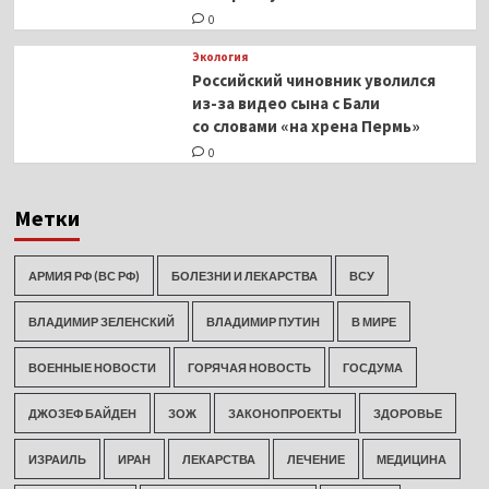
0
Экология
Российский чиновник уволился
из-за видео сына с Бали
со словами «на хрена Пермь»
0
Метки
АРМИЯ РФ (ВС РФ)
БОЛЕЗНИ И ЛЕКАРСТВА
ВСУ
ВЛАДИМИР ЗЕЛЕНСКИЙ
ВЛАДИМИР ПУТИН
В МИРЕ
ВОЕННЫЕ НОВОСТИ
ГОРЯЧАЯ НОВОСТЬ
ГОСДУМА
ДЖОЗЕФ БАЙДЕН
ЗОЖ
ЗАКОНОПРОЕКТЫ
ЗДОРОВЬЕ
ИЗРАИЛЬ
ИРАН
ЛЕКАРСТВА
ЛЕЧЕНИЕ
МЕДИЦИНА