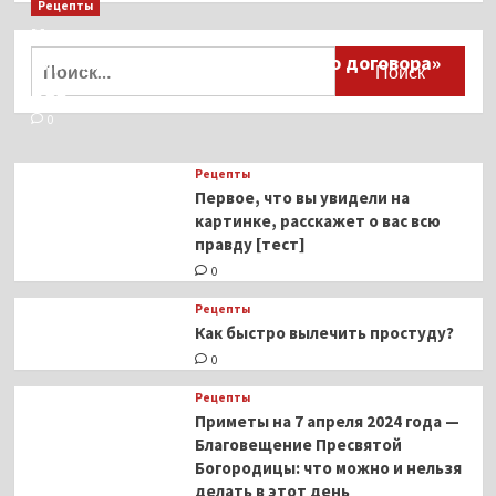
Рецепты
Миллионы японцев восстают против
Найти:
тиранического «Пандемического договора»
ВОЗ
0
Рецепты
Первое, что вы увидели на
картинке, расскажет о вас всю
правду [тест]
0
Рецепты
Как быстро вылечить простуду?
0
Рецепты
Приметы на 7 апреля 2024 года —
Благовещение Пресвятой
Богородицы: что можно и нельзя
делать в этот день