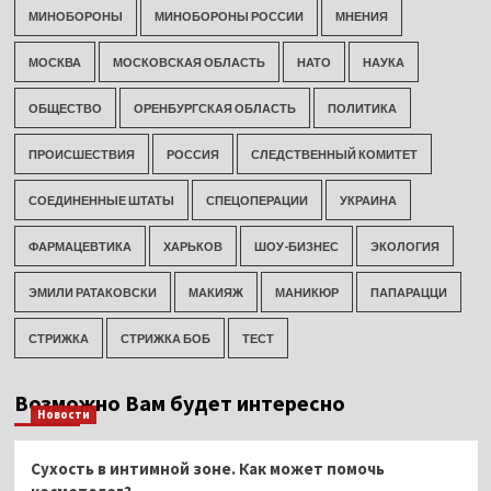
МИНОБОРОНЫ
МИНОБОРОНЫ РОССИИ
МНЕНИЯ
МОСКВА
МОСКОВСКАЯ ОБЛАСТЬ
НАТО
НАУКА
ОБЩЕСТВО
ОРЕНБУРГСКАЯ ОБЛАСТЬ
ПОЛИТИКА
ПРОИСШЕСТВИЯ
РОССИЯ
СЛЕДСТВЕННЫЙ КОМИТЕТ
СОЕДИНЕННЫЕ ШТАТЫ
СПЕЦОПЕРАЦИИ
УКРАИНА
ФАРМАЦЕВТИКА
ХАРЬКОВ
ШОУ-БИЗНЕС
ЭКОЛОГИЯ
ЭМИЛИ РАТАКОВСКИ
МАКИЯЖ
МАНИКЮР
ПАПАРАЦЦИ
СТРИЖКА
СТРИЖКА БОБ
ТЕСТ
Возможно Вам будет интересно
Новости
Сухость в интимной зоне. Как может помочь