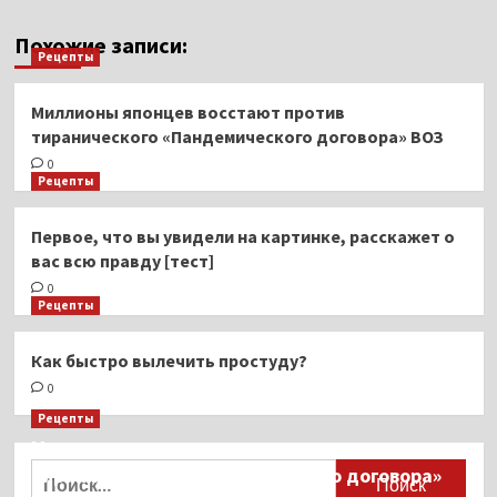
Похожие записи:
Рецепты
Миллионы японцев восстают против
тиранического «Пандемического договора» ВОЗ
0
Рецепты
Первое, что вы увидели на картинке, расскажет о
вас всю правду [тест]
0
Рецепты
Как быстро вылечить простуду?
0
Рецепты
Миллионы японцев восстают против
Найти:
тиранического «Пандемического договора»