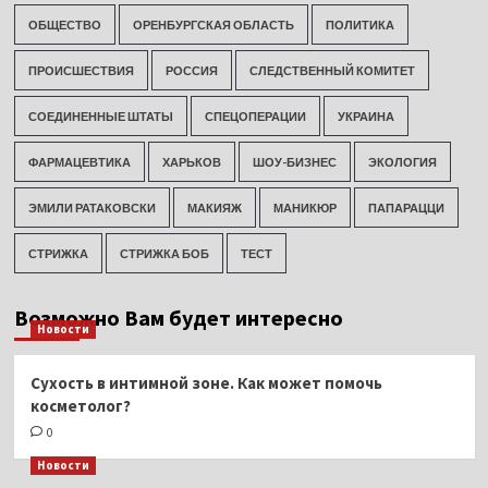
ОБЩЕСТВО
ОРЕНБУРГСКАЯ ОБЛАСТЬ
ПОЛИТИКА
ПРОИСШЕСТВИЯ
РОССИЯ
СЛЕДСТВЕННЫЙ КОМИТЕТ
СОЕДИНЕННЫЕ ШТАТЫ
СПЕЦОПЕРАЦИИ
УКРАИНА
ФАРМАЦЕВТИКА
ХАРЬКОВ
ШОУ-БИЗНЕС
ЭКОЛОГИЯ
ЭМИЛИ РАТАКОВСКИ
МАКИЯЖ
МАНИКЮР
ПАПАРАЦЦИ
СТРИЖКА
СТРИЖКА БОБ
ТЕСТ
Возможно Вам будет интересно
Новости
Сухость в интимной зоне. Как может помочь
косметолог?
0
Новости