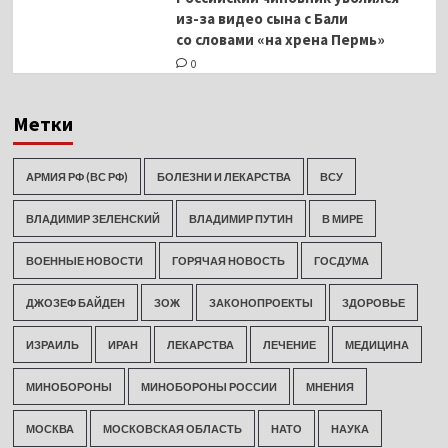
из-за видео сына с Бали
со словами «на хрена Пермь»
0
Метки
АРМИЯ РФ (ВС РФ)
БОЛЕЗНИ И ЛЕКАРСТВА
ВСУ
ВЛАДИМИР ЗЕЛЕНСКИЙ
ВЛАДИМИР ПУТИН
В МИРЕ
ВОЕННЫЕ НОВОСТИ
ГОРЯЧАЯ НОВОСТЬ
ГОСДУМА
ДЖОЗЕФ БАЙДЕН
ЗОЖ
ЗАКОНОПРОЕКТЫ
ЗДОРОВЬЕ
ИЗРАИЛЬ
ИРАН
ЛЕКАРСТВА
ЛЕЧЕНИЕ
МЕДИЦИНА
МИНОБОРОНЫ
МИНОБОРОНЫ РОССИИ
МНЕНИЯ
МОСКВА
МОСКОВСКАЯ ОБЛАСТЬ
НАТО
НАУКА