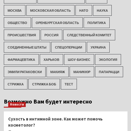
МОСКВА
МОСКОВСКАЯ ОБЛАСТЬ
НАТО
НАУКА
ОБЩЕСТВО
ОРЕНБУРГСКАЯ ОБЛАСТЬ
ПОЛИТИКА
ПРОИСШЕСТВИЯ
РОССИЯ
СЛЕДСТВЕННЫЙ КОМИТЕТ
СОЕДИНЕННЫЕ ШТАТЫ
СПЕЦОПЕРАЦИИ
УКРАИНА
ФАРМАЦЕВТИКА
ХАРЬКОВ
ШОУ-БИЗНЕС
ЭКОЛОГИЯ
ЭМИЛИ РАТАКОВСКИ
МАКИЯЖ
МАНИКЮР
ПАПАРАЦЦИ
СТРИЖКА
СТРИЖКА БОБ
ТЕСТ
Возможно Вам будет интересно
Новости
Сухость в интимной зоне. Как может помочь
косметолог?