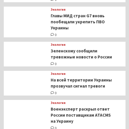
Экология
Главы МИД стран G7 вновь
пообещали укрепить ПВО
Украины
0
Экология
Зеленскому сообщили
тревожные новости о России
0
Экология
На всей территории Украины
прозвучал сигнал тревоги
0
Экология
Военэксперт раскрыл ответ
России поставщикам ATACMS
на Украину
0