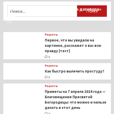
Миллионы японцев восстают против
Найти:
тиранического «Пандемического договора»
ВОЗ
0
Рецепты
Первое, что вы увидели на
картинке, расскажет о вас всю
правду [тест]
0
Рецепты
Как быстро вылечить простуду?
0
Рецепты
Приметы на 7 апреля 2024 года —
Благовещение Пресвятой
Богородицы: что можно и нельзя
делать в этот день
0