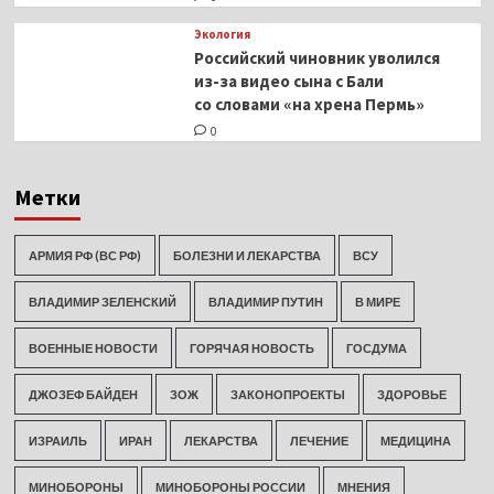
Экология
Российский чиновник уволился
из-за видео сына с Бали
со словами «на хрена Пермь»
0
Метки
АРМИЯ РФ (ВС РФ)
БОЛЕЗНИ И ЛЕКАРСТВА
ВСУ
ВЛАДИМИР ЗЕЛЕНСКИЙ
ВЛАДИМИР ПУТИН
В МИРЕ
ВОЕННЫЕ НОВОСТИ
ГОРЯЧАЯ НОВОСТЬ
ГОСДУМА
ДЖОЗЕФ БАЙДЕН
ЗОЖ
ЗАКОНОПРОЕКТЫ
ЗДОРОВЬЕ
ИЗРАИЛЬ
ИРАН
ЛЕКАРСТВА
ЛЕЧЕНИЕ
МЕДИЦИНА
МИНОБОРОНЫ
МИНОБОРОНЫ РОССИИ
МНЕНИЯ