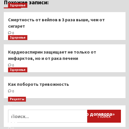
Похожие записи:
Здоровье
Смертность от вейпов в 3 раза выше, чем от
сигарет
0
Здоровье
Кардиоаспирин защищает не только от
инфарктов, но и от рака печени
0
Здоровье
Как побороть тревожность
0
Рецепты
Миллионы японцев восстают против
Найти:
тиранического «Пандемического договора»
ВОЗ
0