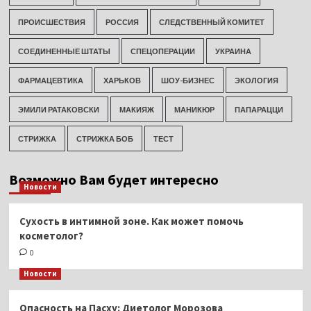
ПРОИСШЕСТВИЯ
РОССИЯ
СЛЕДСТВЕННЫЙ КОМИТЕТ
СОЕДИНЕННЫЕ ШТАТЫ
СПЕЦОПЕРАЦИИ
УКРАИНА
ФАРМАЦЕВТИКА
ХАРЬКОВ
ШОУ-БИЗНЕС
ЭКОЛОГИЯ
ЭМИЛИ РАТАКОВСКИ
МАКИЯЖ
МАНИКЮР
ПАПАРАЦЦИ
СТРИЖКА
СТРИЖКА БОБ
ТЕСТ
Возможно Вам будет интересно
Новости
Сухость в интимной зоне. Как может помочь
косметолог?
0
Новости
Опасность на Пасху: Диетолог Морозова