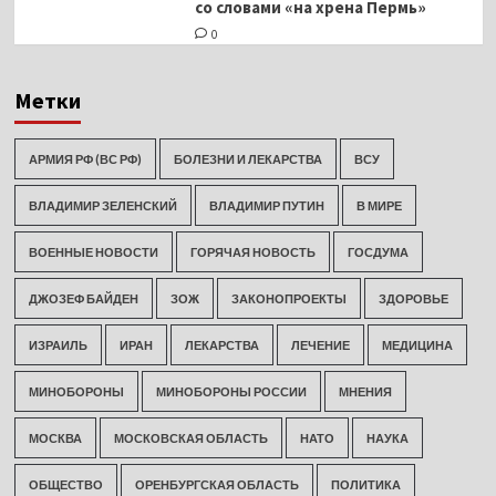
со словами «на хрена Пермь»
0
Метки
АРМИЯ РФ (ВС РФ)
БОЛЕЗНИ И ЛЕКАРСТВА
ВСУ
ВЛАДИМИР ЗЕЛЕНСКИЙ
ВЛАДИМИР ПУТИН
В МИРЕ
ВОЕННЫЕ НОВОСТИ
ГОРЯЧАЯ НОВОСТЬ
ГОСДУМА
ДЖОЗЕФ БАЙДЕН
ЗОЖ
ЗАКОНОПРОЕКТЫ
ЗДОРОВЬЕ
ИЗРАИЛЬ
ИРАН
ЛЕКАРСТВА
ЛЕЧЕНИЕ
МЕДИЦИНА
МИНОБОРОНЫ
МИНОБОРОНЫ РОССИИ
МНЕНИЯ
МОСКВА
МОСКОВСКАЯ ОБЛАСТЬ
НАТО
НАУКА
ОБЩЕСТВО
ОРЕНБУРГСКАЯ ОБЛАСТЬ
ПОЛИТИКА