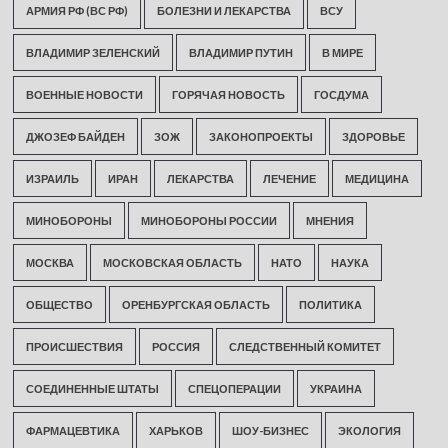
АРМИЯ РФ (ВС РФ)
БОЛЕЗНИ И ЛЕКАРСТВА
ВСУ
ВЛАДИМИР ЗЕЛЕНСКИЙ
ВЛАДИМИР ПУТИН
В МИРЕ
ВОЕННЫЕ НОВОСТИ
ГОРЯЧАЯ НОВОСТЬ
ГОСДУМА
ДЖОЗЕФ БАЙДЕН
ЗОЖ
ЗАКОНОПРОЕКТЫ
ЗДОРОВЬЕ
ИЗРАИЛЬ
ИРАН
ЛЕКАРСТВА
ЛЕЧЕНИЕ
МЕДИЦИНА
МИНОБОРОНЫ
МИНОБОРОНЫ РОССИИ
МНЕНИЯ
МОСКВА
МОСКОВСКАЯ ОБЛАСТЬ
НАТО
НАУКА
ОБЩЕСТВО
ОРЕНБУРГСКАЯ ОБЛАСТЬ
ПОЛИТИКА
ПРОИСШЕСТВИЯ
РОССИЯ
СЛЕДСТВЕННЫЙ КОМИТЕТ
СОЕДИНЕННЫЕ ШТАТЫ
СПЕЦОПЕРАЦИИ
УКРАИНА
ФАРМАЦЕВТИКА
ХАРЬКОВ
ШОУ-БИЗНЕС
ЭКОЛОГИЯ