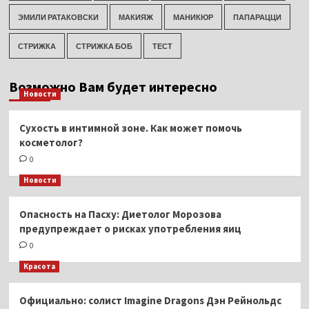
ЭМИЛИ РАТАКОВСКИ
МАКИЯЖ
МАНИКЮР
ПАПАРАЦЦИ
СТРИЖКА
СТРИЖКА БОБ
ТЕСТ
Возможно Вам будет интересно
Новости
Сухость в интимной зоне. Как может помочь
косметолог?
0
Новости
Опасность на Пасху: Диетолог Морозова
предупреждает о рисках употребления яиц
0
Красота
Официально: солист Imagine Dragons Дэн Рейнольдс