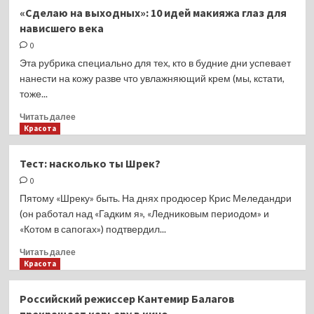
Горячо:
«Сделаю на выходных»: 10 идей макияжа глаз для
Дженнифер
нависшего века
Лопес
позирует
0
топлес
Эта рубрика специально для тех, кто в будние дни успевает
нанести на кожу разве что увлажняющий крем (мы, кстати,
тоже...
Прочитать
Читать далее
больше
Красота
о
«Сделаю
Тест: насколько ты Шрек?
на
0
выходных»:
10
Пятому «Шреку» быть. На днях продюсер Крис Меледандри
идей
(он работал над «Гадким я», «Ледниковым периодом» и
макияжа
«Котом в сапогах») подтвердил...
глаз
для
Прочитать
Читать далее
нависшего
больше
Красота
века
о
Тест:
Российский режиссер Кантемир Балагов
насколько