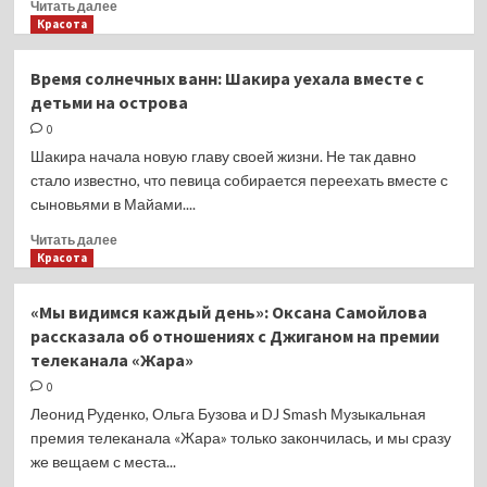
Прочитать
Читать далее
ними
больше
Красота
сделать
о
5
Время солнечных ванн: Шакира уехала вместе с
стрижек,
детьми на острова
которые
выбирают
0
успешные
Шакира начала новую главу своей жизни. Не так давно
женщины
стало известно, что певица собирается переехать вместе с
сыновьями в Майами....
Прочитать
Читать далее
больше
Красота
о
Время
«Мы видимся каждый день»: Оксана Самойлова
солнечных
рассказала об отношениях с Джиганом на премии
ванн:
телеканала «Жара»
Шакира
уехала
0
вместе
Леонид Руденко, Ольга Бузова и DJ Smash Музыкальная
с
премия телеканала «Жара» только закончилась, и мы сразу
детьми
же вещаем с места...
на
острова