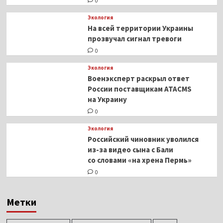
0
Экология
На всей территории Украины
прозвучал сигнал тревоги
0
Экология
Военэксперт раскрыл ответ
России поставщикам ATACMS
на Украину
0
Экология
Российский чиновник уволился
из-за видео сына с Бали
со словами «на хрена Пермь»
0
Метки