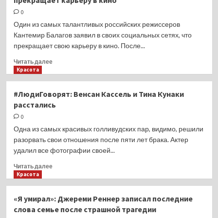
прекращает карьеру в кино
ты
Шрек?
0
Один из самых талантливых российских режиссеров
Кантемир Балагов заявил в своих социальных сетях, что
прекращает свою карьеру в кино. После...
Прочитать
Читать далее
больше
Красота
о
Российский
#ЛюдиГоворят: Венсан Кассель и Тина Кунаки
режиссер
расстались
Кантемир
Балагов
0
прекращает
Одна из самых красивых голливудских пар, видимо, решили
карьеру
разорвать свои отношения после пяти лет брака. Актер
в
удалил все фотографии своей...
кино
Прочитать
Читать далее
больше
Красота
о
#ЛюдиГоворят:
«Я умирал»: Джереми Реннер записал последние
Венсан
слова семье после страшной трагедии
Кассель