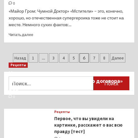
Шаламе
0
и
«Майор Гром: Чумной Доктор» «Мстители» – это, конечно,
Кайли
хорошо, но отечественная супергероика тоже не стоит на
Дженнер
месте. Немного сухих фактов:...
встречаются
Прочитать
Читать далее
больше
о
Не
Пагинация
только
Назад
1
…
3
4
5
6
7
8
Далее
Майор
записей
Рецепты
Гром:
Миллионы японцев восстают против
10
Найти:
тиранического «Пандемического договора»
русских
супергероев
ВОЗ
из
0
комиксов,
которые
дадут
Рецепты
фору
Первое, что вы увидели на
«Мстителям»
картинке, расскажет о вас всю
правду [тест]