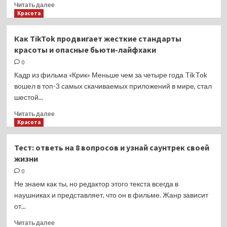
Прочитать
Читать далее
больше
Красота
о
«Мы
Как TikTok продвигает жесткие стандарты
видимся
красоты и опасные бьюти-лайфхаки
каждый
день»:
0
Оксана
Кадр из фильма «Крик» Меньше чем за четыре года TikTok
Самойлова
вошел в топ-3 самых скачиваемых приложений в мире, стал
рассказала
шестой...
об
отношениях
Прочитать
Читать далее
с
больше
Красота
Джиганом
о
на
Как
Тест: ответь на 8 вопросов и узнай саунтрек своей
премии
TikTok
жизни
телеканала
продвигает
«Жара»
жесткие
0
стандарты
Не знаем как ты, но редактор этого текста всегда в
красоты
наушниках и представляет, что он в фильме. Жанр зависит
и
от...
опасные
бьюти-
Прочитать
Читать далее