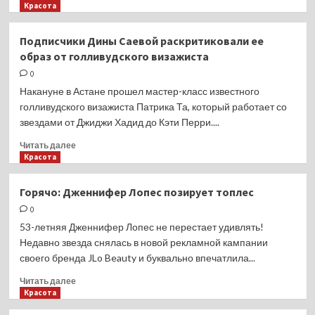
лайфхаки
больше
Красота
о
Тест:
Подписчики Дины Саевой раскритиковали ее
ответь
образ от голливудского визажиста
на
8
0
вопросов
Накануне в Астане прошел мастер-класс известного
и
голливудского визажиста Патрика Та, который работает со
узнай
звездами от Джиджи Хадид до Кэти Перри....
саунтрек
своей
Прочитать
Читать далее
жизни
больше
Красота
о
Подписчики
Горячо: Дженнифер Лопес позирует топлес
Дины
0
Саевой
раскритиковали
53-летняя Дженнифер Лопес не перестает удивлять!
ее
Недавно звезда снялась в новой рекламной кампании
образ
своего бренда JLo Beauty и буквально впечатлила...
от
голливудского
Прочитать
Читать далее
визажиста
больше
Красота
о