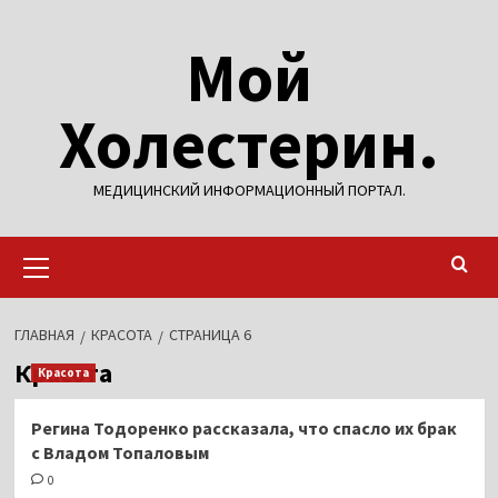
Перейти
Мой
к
содержимому
Холестерин.
МЕДИЦИНСКИЙ ИНФОРМАЦИОННЫЙ ПОРТАЛ.
Основное
меню
ГЛАВНАЯ
КРАСОТА
СТРАНИЦА 6
Красота
Красота
Регина Тодоренко рассказала, что спасло их брак
с Владом Топаловым
0