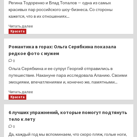
Регина Тодоренко и Влад Топалов — одна из самых
красивых пар российского шоу-бизнеса. Со стороны
кажется, что в их отношениях...
Прочитать
Читать далее
больше
Красота
о
Регина
Романтика в горах: Ольга Серябкина показала
Тодоренко
редкое фото с мужем
рассказала,
что
0
спасло
Ольга Серябкина и ее супруг Георгий отправились в
их
путешествие. Накануне пара исследовала Аланию. Своими
брак
эмоциями, впечатлениями и, конечно же, памятными...
с
Владом
Прочитать
Читать далее
Топаловым
больше
Красота
о
Романтика
6 лучших упражнений, которые помогут подтянуть
в
тело к лету
горах:
Ольга
0
Серябкина
Да, каждый год мы вспоминаем, что скоро пляж, голые ноги,