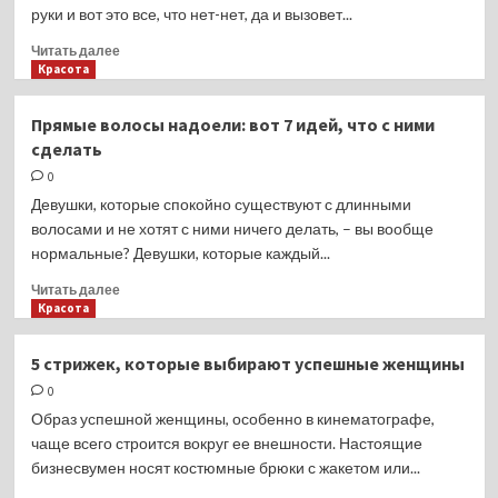
показала
руки и вот это все, что нет-нет, да и вызовет...
редкое
фото
Прочитать
Читать далее
с
больше
Красота
мужем
о
6
Прямые волосы надоели: вот 7 идей, что с ними
лучших
сделать
упражнений,
которые
0
помогут
Девушки, которые спокойно существуют с длинными
подтянуть
волосами и не хотят с ними ничего делать, – вы вообще
тело
нормальные? Девушки, которые каждый...
к
лету
Прочитать
Читать далее
больше
Красота
о
Прямые
5 стрижек, которые выбирают успешные женщины
волосы
0
надоели:
вот
Образ успешной женщины, особенно в кинематографе,
7
чаще всего строится вокруг ее внешности. Настоящие
идей,
бизнесвумен носят костюмные брюки с жакетом или...
что
с