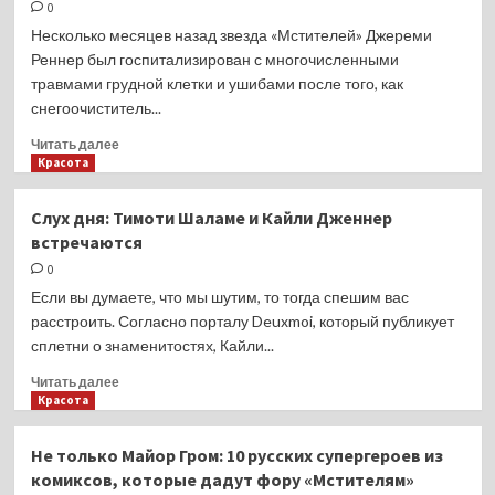
и
0
Тина
Несколько месяцев назад звезда «Мстителей» Джереми
Кунаки
Реннер был госпитализирован с многочисленными
расстались
травмами грудной клетки и ушибами после того, как
снегоочиститель...
Прочитать
Читать далее
больше
Красота
о
«Я
Слух дня: Тимоти Шаламе и Кайли Дженнер
умирал»:
встречаются
Джереми
Реннер
0
записал
Если вы думаете, что мы шутим, то тогда спешим вас
последние
расстроить. Согласно порталу Deuxmoi, который публикует
слова
сплетни о знаменитостях, Кайли...
семье
после
Прочитать
Читать далее
страшной
больше
Красота
трагедии
о
Слух
Не только Майор Гром: 10 русских супергероев из
дня:
комиксов, которые дадут фору «Мстителям»
Тимоти